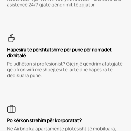
asistencë 24/7 gjatë qëndrimit të zgjatur.
Hapësira të përshtatshme për punë për nomadët
dixhitalë
Po udhëton si profesionist? Gjej një qëndrim afatgjatë
që ofron wifi me shpejtësi të lartë dhe hapësira të
dedikuara pune.
Po kërkon strehim për korporatat?
Në Airbnb ka apartamente plotësisht të mobiluara,