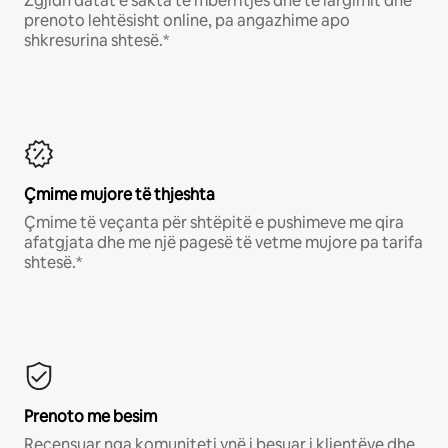
Zgjidh datat e sakta të mbërritjes dhe të largimit dhe
prenoto lehtësisht online, pa angazhime apo
shkresurina shtesë.*
Çmime mujore të thjeshta
Çmime të veçanta për shtëpitë e pushimeve me qira
afatgjata dhe me një pagesë të vetme mujore pa tarifa
shtesë.*
Prenoto me besim
Recensuar nga komuniteti ynë i besuar i klientëve dhe