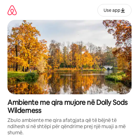
Kalo
te
Use app
përmbajtja
Ambiente me qira mujore në Dolly Sods
Wilderness
Zbulo ambiente me qira afatgjata që të bëjnë të
ndihesh si në shtëpi për qëndrime prej një muaji a më
shumë.