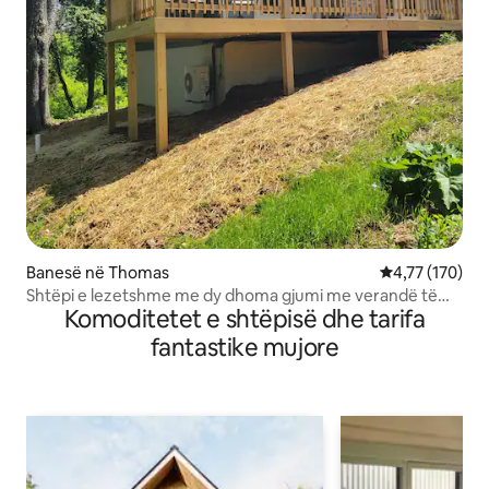
Banesë në Thomas
Vlerësimi mesa
4,77 (170)
Shtëpi e lezetshme me dy dhoma gjumi me verandë të
Komoditetet e shtëpisë dhe tarifa
bollshme (32)
fantastike mujore