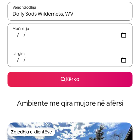
Vendndodhja
Kur rezultatet të jenë të disponueshme, lëviz me butonat e shig
Mbërritja
Largimi
Kërko
Ambiente me qira mujore në afërsi
Zgjedhja e klientëve
Zgjedhja e klientëve