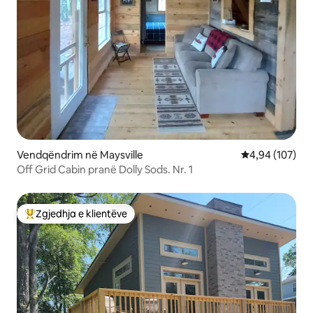
Vendqëndrim në Maysville
Vlerësimi mesa
4,94 (107)
Off Grid Cabin pranë Dolly Sods. Nr. 1
Zgjedhja e klientëve
Më të mirat e zgjedhjeve të klientëve