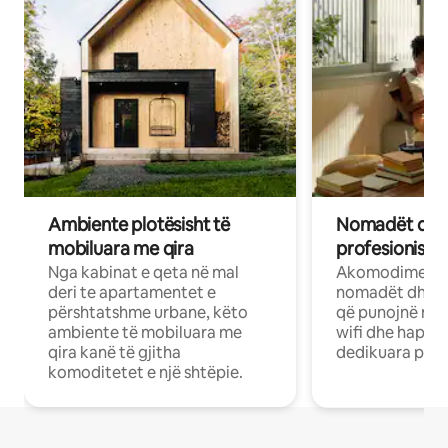
Ambiente plotësisht të
Nomadët dixh
mobiluara me qira
profesionistët
Nga kabinat e qeta në mal
Akomodime të 
deri te apartamentet e
nomadët dhe pr
përshtatshme urbane, këto
që punojnë në 
ambiente të mobiluara me
wifi dhe hapësi
qira kanë të gjitha
dedikuara pune
komoditetet e një shtëpie.