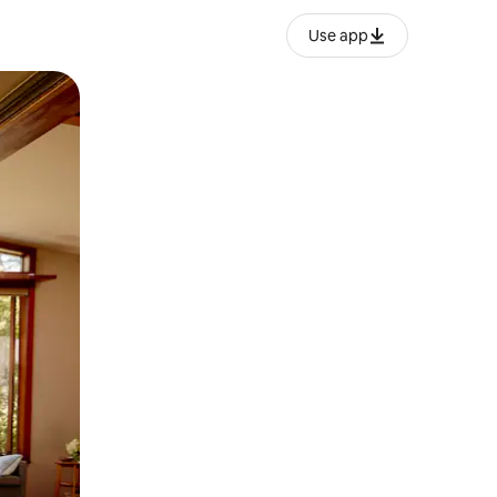
Use app
ëvizur ekranin.