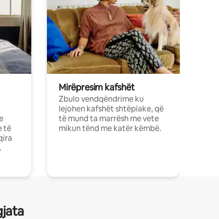
Mirëpresim kafshët
Zbulo vendqëndrime ku
lejohen kafshët shtëpiake, që
e
të mund ta marrësh me vete
e të
mikun tënd me katër këmbë.
qira
.
gjata