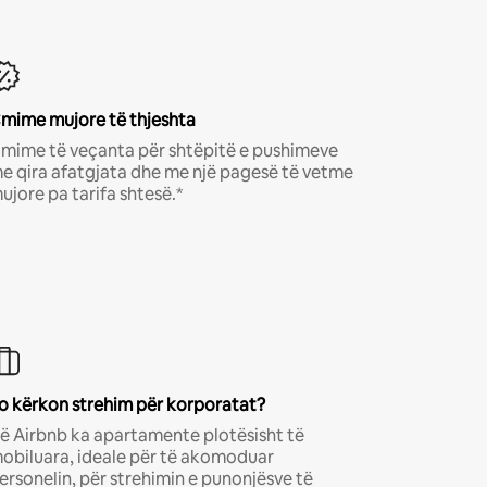
mime mujore të thjeshta
mime të veçanta për shtëpitë e pushimeve
e qira afatgjata dhe me një pagesë të vetme
ujore pa tarifa shtesë.*
o kërkon strehim për korporatat?
ë Airbnb ka apartamente plotësisht të
obiluara, ideale për të akomoduar
ersonelin, për strehimin e punonjësve të