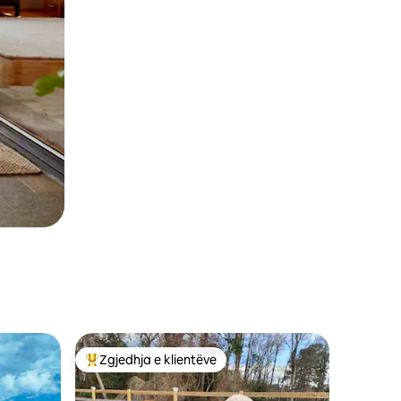
Zgjedhja e klientëve
Më të mirat e zgjedhjeve të klientëve