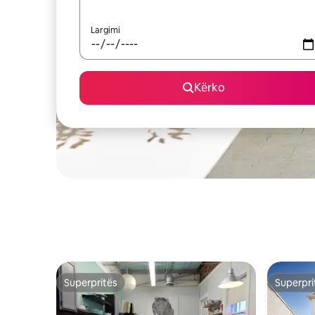
Largimi
Kërko
Superpritës
Superpri
Superpritës
Superpri