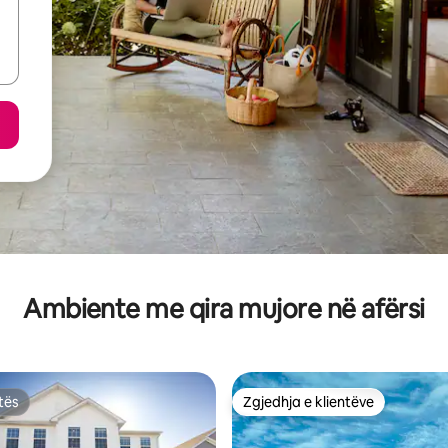
Ambiente me qira mujore në afërsi
tës
Zgjedhja e klientëve
tës
Zgjedhja e klientëve