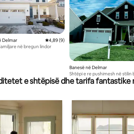
ë Delmar
Vlerësimi mesatar 4,89 nga 5, 9 vlerësime
4,89 (9)
amiljare në bregun lindor
nga 5, 119 vlerësime
Banesë në Delmar
Shtëpi e re pushimesh në stilin
tetet e shtëpisë dhe tarifa fantastike