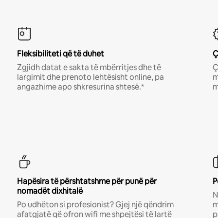
Fleksibiliteti që të duhet
Ç
Zgjidh datat e sakta të mbërritjes dhe të
Ç
largimit dhe prenoto lehtësisht online, pa
m
angazhime apo shkresurina shtesë.*
m
Hapësira të përshtatshme për punë për
P
nomadët dixhitalë
N
Po udhëton si profesionist? Gjej një qëndrim
m
afatgjatë që ofron wifi me shpejtësi të lartë
p