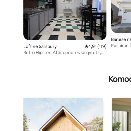
Banesë n
Pushime f
Loft në Salisbury
Vlerësimi mesatar 4,91 
4,91 (119)
Retro Hipster: Afër qendrës së qytetit,
ngrënie dhe argëtim
Komodi