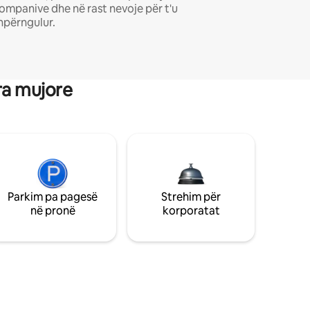
ompanive dhe në rast nevoje për t'u
hpërngulur.
ra mujore
Parkim pa pagesë
Strehim për
në pronë
korporatat