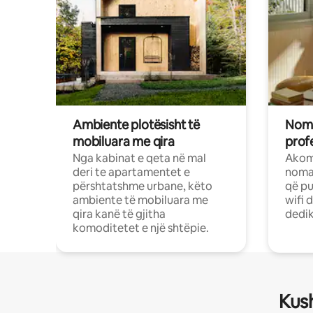
Ambiente plotësisht të
Noma
mobiluara me qira
profe
Nga kabinat e qeta në mal
Akom
deri te apartamentet e
nomad
përshtatshme urbane, këto
që pu
ambiente të mobiluara me
wifi 
qira kanë të gjitha
dedik
komoditetet e një shtëpie.
Kush