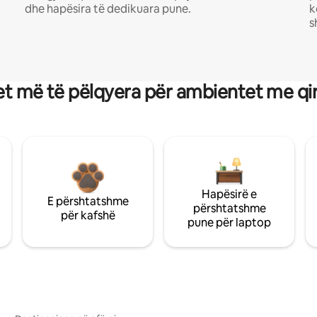
dhe hapësira të dedikuara pune.
k
s
t më të pëlqyera për ambientet me qi
Hapësirë e
E përshtatshme
përshtatshme
për kafshë
pune për laptop