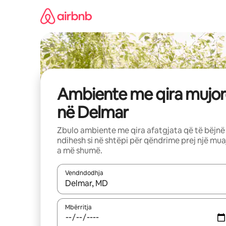
Kalo
te
përmbajtja
Ambiente me qira mujor
në Delmar
Zbulo ambiente me qira afatgjata që të bëjnë
ndihesh si në shtëpi për qëndrime prej një mua
a më shumë.
Vendndodhja
Kur rezultatet të jenë të disponueshme, lëviz me 
Mbërritja