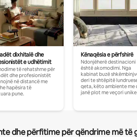
dët dixhitalë dhe
Kënaqësia e përfshirë
sionistët e udhëtimit
Ndonjëherë destinacioni
është akomodimi. Nga
odime të rehatshme për
kabinat buzë shkëmbinjv
ët dhe profesionistët
deri te shtëpitë lundrues
nojnë në distancë me
qeta, këto ambiente me 
dhe hapësira të
janë plot me veçori unike
uara pune.
te dhe përfitime për qëndrime më të 