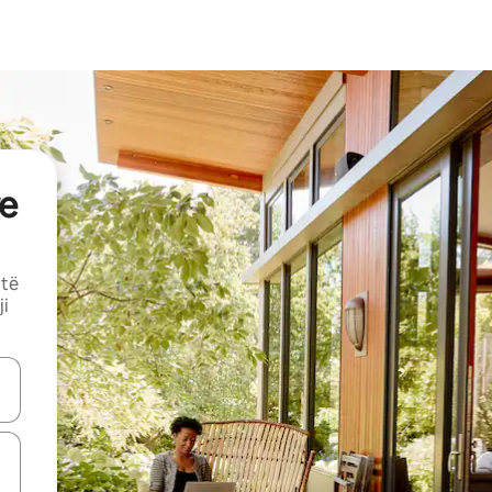
e
 të
ji
butonat e shigjetave lart e poshtë ose eksploro duke prekur ose duke l