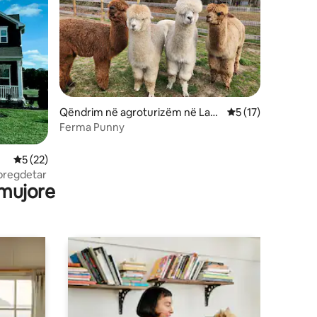
Qëndrim në agroturizëm në Laur
Vlerësimi mesatar 
5 (17)
el
Ferma Punny
Vlerësimi mesatar 5 nga 5, 22 vlerësime
5 (22)
 bregdetar
 mujore