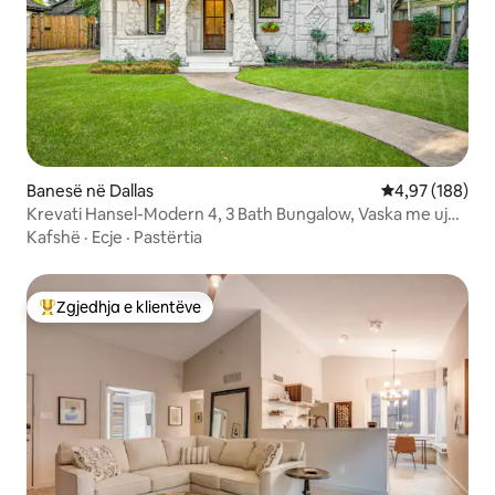
Banesë në Dallas
Vlerësimi mesa
4,97 (188)
Krevati Hansel-Modern 4, 3 Bath Bungalow, Vaska me ujë
të ngrohtë
Kafshë
·
Ecje
·
Pastërtia
Zgjedhja e klientëve
Më të mirat e zgjedhjeve të klientëve