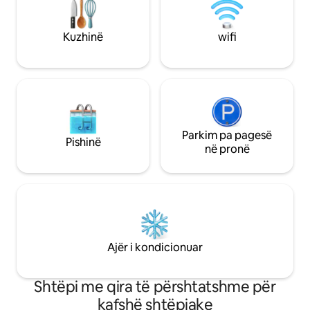
ëndrra të ëmbla. Një loft i kuruar, si për
heronj aksioni, i ngritur pezull mbi
zhurmën e Dallasit. 🖤
Kuzhinë
wifi
Parkim pa pagesë
Pishinë
në pronë
Ajër i kondicionuar
Shtëpi me qira të përshtatshme për
kafshë shtëpiake