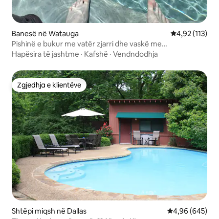
Banesë në Watauga
Vlerësimi mesa
4,92 (113)
Pishinë e bukur me vatër zjarri dhe vaskë me
hidromasazh!
Hapësira të jashtme
·
Kafshë
·
Vendndodhja
Zgjedhja e klientëve
Zgjedhja e klientëve
Shtëpi miqsh në Dallas
Vlerësimi mesat
4,96 (645)