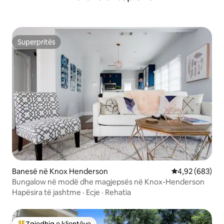
Superpritës
Superpritës
Banesë në Knox Henderson
Vlerësimi mesa
4,92 (683)
Bungalow në modë dhe magjepsës në Knox-Henderson
Hapësira të jashtme
·
Ecje
·
Rehatia
Zgjedhja e klientëve