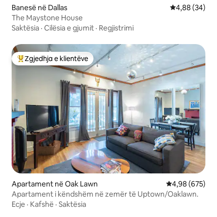
Banesë në Dallas
Vlerësimi mes
4,88 (34)
The Maystone House
Saktësia
·
Cilësia e gjumit
·
Regjistrimi
Zgjedhja e klientëve
Më të mirat e zgjedhjeve të klientëve
Apartament në Oak Lawn
Vlerësimi mesa
4,98 (675)
Apartament i këndshëm në zemër të Uptown/Oaklawn.
Ecje
·
Kafshë
·
Saktësia