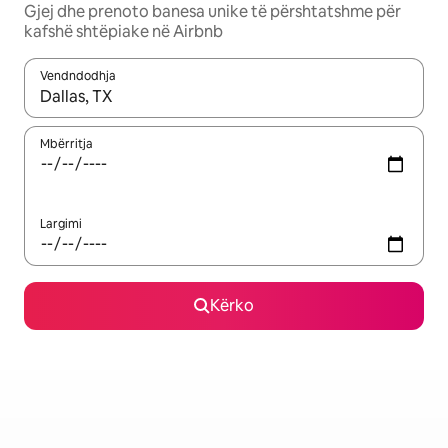
Gjej dhe prenoto banesa unike të përshtatshme për
kafshë shtëpiake në Airbnb
Vendndodhja
Kur rezultatet të jenë të disponueshme, lëviz me butonat e shig
Mbërritja
Largimi
Kërko