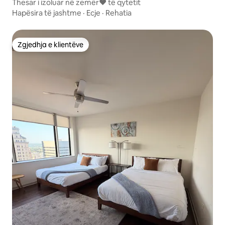
Thesar i izoluar në zemër❤️ të qytetit
Hapësira të jashtme
·
Ecje
·
Rehatia
Zgjedhja e klientëve
Zgjedhja e klientëve