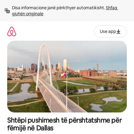
Kalo
Disa informacione janë përkthyer automatikisht. 
Shfaq 
te
gjuhën origjinale
përmbajtja
Use app
Shtëpi pushimesh të përshtatshme për
fëmijë në Dallas