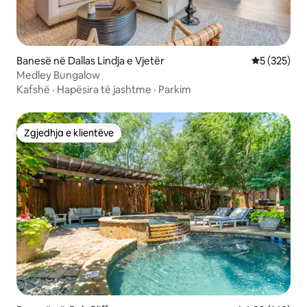
Banesë në Dallas Lindja e Vjetër
Vlerësimi m
5 (325)
Medley Bungalow
Kafshë
·
Hapësira të jashtme
·
Parkim
Zgjedhja e klientëve
Zgjedhja e klientëve