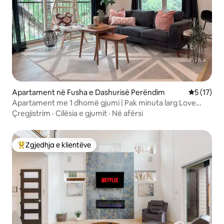
Apartament në Fusha e Dashurisë Perëndim
Vlerësimi 
5 (17)
Apartament me 1 dhomë gjumi | Pak minuta larg Love
Field dhe qendrës së Dallasit
Çregjistrim
·
Cilësia e gjumit
·
Në afërsi
Zgjedhja e klientëve
Më të mirat e zgjedhjeve të klientëve