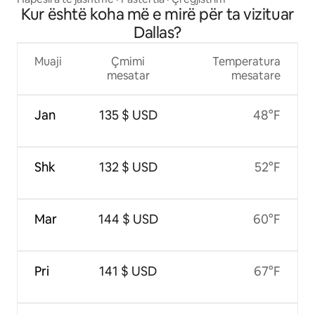
Kur është koha më e mirë për ta vizituar
Dallas?
Muaji
Çmimi
Temperatura
mesatar
mesatare
Jan
135 $ USD
48°F
Shk
132 $ USD
52°F
Mar
144 $ USD
60°F
Pri
141 $ USD
67°F