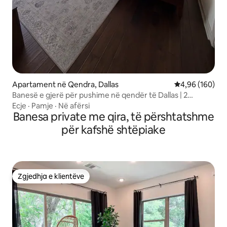
Apartament në Qendra, Dallas
Vlerësimi mesa
4,96 (160)
Banesë e gjerë për pushime në qendër të Dallas | 2
krevate
Ecje
·
Pamje
·
Në afërsi
Banesa private me qira, të përshtatshme
për kafshë shtëpiake
Zgjedhja e klientëve
Zgjedhja e klientëve