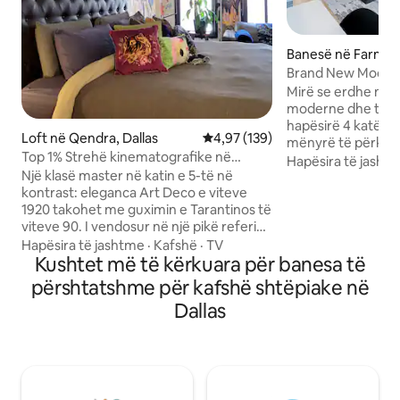
Banesë në Farmer
Brand New Moder
Rooftop
Mirë se erdhe në 
moderne dhe të gj
hapësirë 4 katësh
Loft në Qendra, Dallas
Vlerësimi mesatar 4,97 nga 5, 1
4,97 (139)
mënyrë të përkrye
Top 1% Strehë kinematografike në
grupet për t 'u çlo
Hapësira të jasht
qendër të qytetit, loft me grafite
​Një klasë master në katin e 5-të në
gjithçka që ka për
kontrast: eleganca Art Deco e viteve
me ne dhe relakso
1920 takohet me guximin e Tarantinos të
Vendndodhja krye
viteve 90. I vendosur në një pikë referimi
bukur ndodhet në n
historike, ky vend i shenjtë i kuruar është
mrekullueshme dh
Hapësira të jashtme
·
Kafshë
·
TV
për ata që duan luks me një prekje të
Kushtet më të kërkuara për banesa të
minuta larg nga gj
artit të rrugës. Hyr në një holl elegant
të ofruar. 12 minu
përshtatshme për kafshë shtëpiake në
me pllaka bardhë e zi para se të ngjitesh
qasje të shpejtë d
Dallas
në vendin tënd privat, të rehatshëm, të
autostradat kryesore. Kuzhinë 
pasur me art dhe të mbushur me
kafeje e pajisur pl
grafite. Luaj në PS5, bëj magji në kuzhinë
mobiluar. E rehats
ose negocio marrëveshje përmes
internetit me fibër. Çlodhu në një krevat
dopio "king" me çarçafë natyralë për