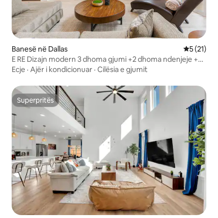
Banesë në Dallas
Vlerësimi 
5 (21)
E RE Dizajn modern 3 dhoma gjumi +2 dhoma ndenjeje +
parkim
Ecje
·
Ajër i kondicionuar
·
Cilësia e gjumit
Superpritës
Superpritës