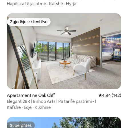
Dallas
Hapësira të jashtme
·
Kafshë
·
Hyrja
Zgjedhja e klientëve
Zgjedhja e klientëve
Apartament në Oak Cliff
Vlerësimi mesa
4,94 (142)
Elegant 2BR | Bishop Arts | Pa tarifë pastrimi - I
Kafshë
·
Ecje
·
Kuzhinë
Superpritës
Superpritës