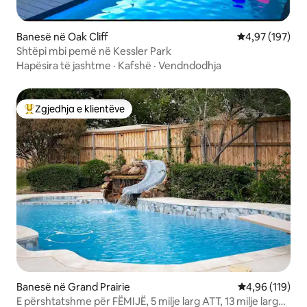
Banesë në Oak Cliff
Vlerësimi mesa
4,97 (197)
Shtëpi mbi pemë në Kessler Park
Hapësira të jashtme
·
Kafshë
·
Vendndodhja
Zgjedhja e klientëve
Më të mirat e zgjedhjeve të klientëve
Banesë në Grand Prairie
Vlerësimi mesa
4,96 (119)
E përshtatshme për FËMIJË, 5 milje larg ATT, 13 milje larg