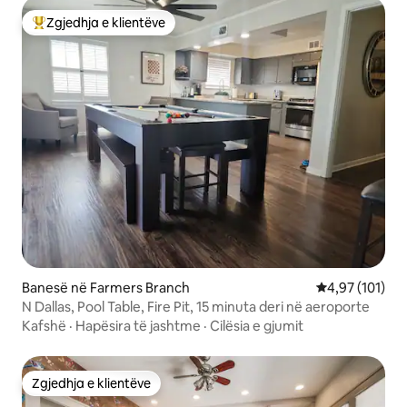
Zgjedhja e klientëve
Më të mirat e zgjedhjeve të klientëve
Banesë në Farmers Branch
Vlerësimi mesa
4,97 (101)
N Dallas, Pool Table, Fire Pit, 15 minuta deri në aeroporte
Kafshë
·
Hapësira të jashtme
·
Cilësia e gjumit
Zgjedhja e klientëve
Zgjedhja e klientëve