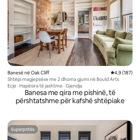
Banesë në Oak Cliff
Vlerësimi mes
4,9 (187)
Shtëpi magjepsëse me 2 dhoma gjumi në Bould Arts
Ecje
·
Hapësira të jashtme
·
Gjendja
Banesa me qira me pishinë, të
përshtatshme për kafshë shtëpiake
Superpritës
Superpritës