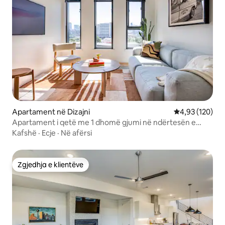
Apartament në Dizajni
Vlerësimi mesa
4,93 (120)
Apartament i qetë me 1 dhomë gjumi në ndërtesën e
shërbimeve
Kafshë
·
Ecje
·
Në afërsi
Zgjedhja e klientëve
Zgjedhja e klientëve