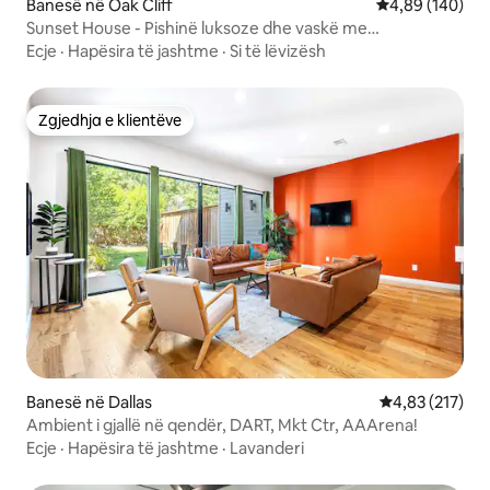
Banesë në Oak Cliff
Vlerësimi mesa
4,89 (140)
Sunset House - Pishinë luksoze dhe vaskë me
hidromasazh
Ecje
·
Hapësira të jashtme
·
Si të lëvizësh
Zgjedhja e klientëve
Zgjedhja e klientëve
Banesë në Dallas
Vlerësimi mesa
4,83 (217)
Ambient i gjallë në qendër, DART, Mkt Ctr, AAArena!
Ecje
·
Hapësira të jashtme
·
Lavanderi