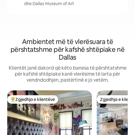
dhe Dallas Museum of Art
Ambientet më të vlerësuara të
përshtatshme për kafshë shtëpiake në
Dallas
Klientët janë dakord që këto banesa të përshtatshme
për kafshë shtëpiake kanë vlerësime të larta për
vendndodhjen, pastërtinë e jo vetëm.
Zgjedhja e klientëve
Zgjedhja e klient
Më të mirat e zgjedhjeve të klientëve
Zgjedhja e klient