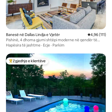
Banesë në Dallas Lindja e Vjetër
Vlerësimi mesa
4,96 (111)
Pishinë, 4 dhoma gjumi shtëpi moderne në qendër të
Dallasit
Hapësira të jashtme
·
Ecje
·
Parkim
Zgjedhja e klientëve
Më të mirat e zgjedhjeve të klientëve