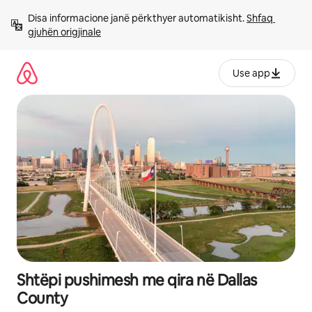
Kalo
Disa informacione janë përkthyer automatikisht. 
Shfaq 
te
gjuhën origjinale
përmbajtja
Use app
Shtëpi pushimesh me qira në Dallas
County