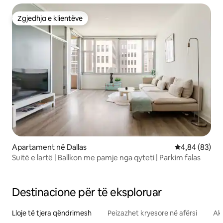
Zgjedhja e klientëve
Zgjedhja e klientëve
Apartament në Dallas
Vlerësimi mes
4,84 (83)
Suitë e lartë | Ballkon me pamje nga qyteti | Parkim falas
Destinacione për të eksploruar
Lloje të tjera qëndrimesh
Peizazhet kryesore në afërsi
Akt