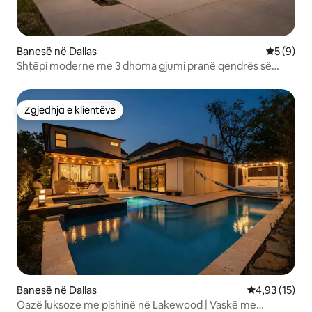
Banesë në Dallas
Vlerësimi
5 (9)
Shtëpi moderne me 3 dhoma gjumi pranë qendrës së
qytetit
Zgjedhja e klientëve
Zgjedhja e klientëve
Banesë në Dallas
Vlerësimi mes
4,93 (15)
Oazë luksoze me pishinë në Lakewood | Vaskë me