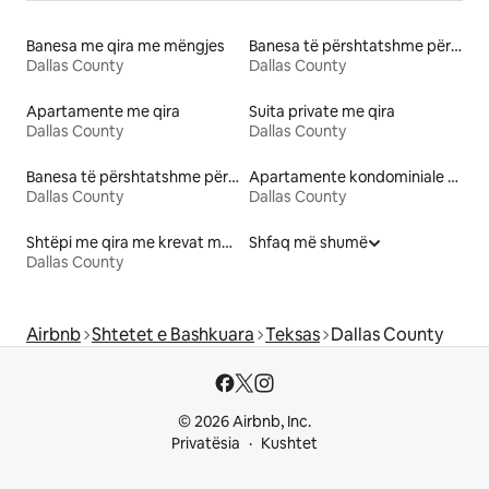
Banesa me qira me mëngjes
Banesa të përshtatshme për familje me qira
Dallas County
Dallas County
Apartamente me qira
Suita private me qira
Dallas County
Dallas County
Banesa të përshtatshme për kafshë me qira
Apartamente kondominiale me qira
Dallas County
Dallas County
Shtëpi me qira me krevat me lartësi të përshtatshme
Shfaq më shumë
Dallas County
Airbnb
Shtetet e Bashkuara
Teksas
Dallas County
© 2026 Airbnb, Inc.
Privatësia
Kushtet