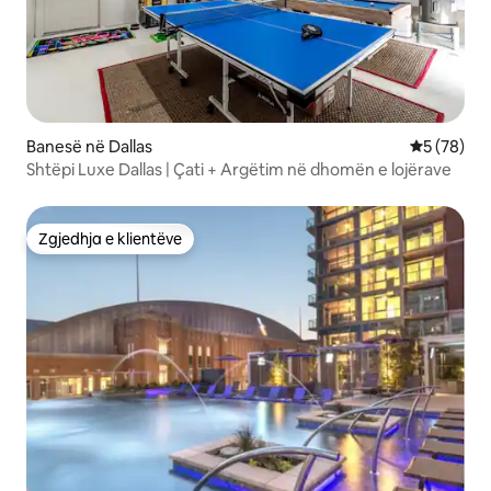
Banesë në Dallas
Vlerësimi 
5 (78)
Shtëpi Luxe Dallas | Çati + Argëtim në dhomën e lojërave
Zgjedhja e klientëve
Zgjedhja e klientëve