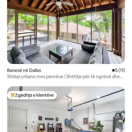
Banesë në Dallas
Vlerësimi 
5 (11)
Shtëpi urbane mes pemëve | Shëtitje për të ngrënë dhe
për kafe
Zgjedhja e klientëve
Më të mirat e zgjedhjeve të klientëve