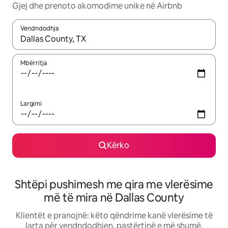
Gjej dhe prenoto akomodime unike në Airbnb
Vendndodhja
Kur rezultatet të jenë të disponueshme, lëviz me butonat e shig
Mbërritja
Largimi
Kërko
Shtëpi pushimesh me qira me vlerësime
më të mira në Dallas County
Klientët e pranojnë: këto qëndrime kanë vlerësime të
larta për vendndodhjen, pastërtinë e më shumë.