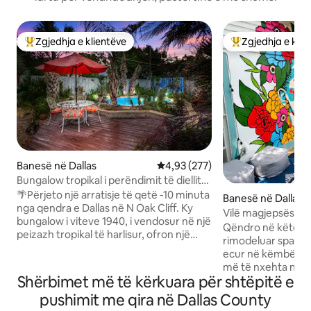
Zgjedhja e klientëve
Zgjedhja e klie
Më të mirat e zgjedhjeve të klientëve
Më të mirat e zgj
Banesë në Dallas
Vlerësimi mesatar 4,93 nga 5, 2
4,93 (277)
Bungalow tropikal i perëndimit të diellit
me pishinë dhe vaskë me hidromasazh
🌴Përjeto një arratisje të qetë -10 minuta
Banesë në Dallas
nga qendra e Dallas në N Oak Cliff. Ky
Vilë magjepsëse s
bungalow i viteve 1940, i vendosur në një
Arts
Qëndro në këtë vi
peizazh tropikal të harlisur, ofron një
rimodeluar spanjo
vaskë me hidromasazh dhe pishinë
ecur në këmbë dre
private, një verandë të madhe dhe një
më të nxehta në Bi
dhomë tiki - porta jote për relaksim në
Shërbimet më të kërkuara për shtëpitë e
Shijo oxhakun e b
natyrë. 🍹Me vendndodhje të
Tuft & Needle Mint
pushimit me qira në Dallas County
përshtatshme 5 minuta nga Bishop Arts
dhe dyert e mëdha