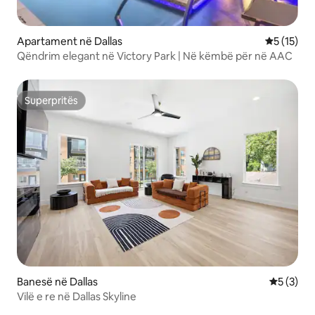
Apartament në Dallas
Vlerësimi 
5 (15)
Qëndrim elegant në Victory Park | Në këmbë për në AAC
Superpritës
Superpritës
Banesë në Dallas
Vlerësimi
5 (3)
Vilë e re në Dallas Skyline