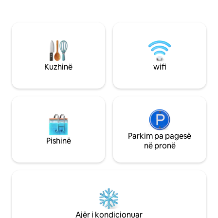
District 🔥Dhomë ndenjjeje dhe
në verandën tënd
ngrënieje - oxhak, TV 43", tavolinë
të rehatshme me 
ngrënieje për 6 persona 🛏️Dhomë gjumi
rri me të dashurit 
me krevat dopio "king", 1/2 banjë, TV 43"
pasmë të mbuluar 
dhe derë për në dhomën tiki 🛋️Dhoma e
tua të preferuara 
dytë me krevat dopio "queen", TV 40"
në fushën e golfit
dhe tavolinë pune 🍽️Kuzhinë - sobë
në qendër të Dalla
Kuzhinë
wifi
Wolf, mikrovalë, tavolinë përgatitjeje,
aeroportin DFW, 1
frigorifer i madh
Field.
Parkim pa pagesë
Pishinë
në pronë
Ajër i kondicionuar