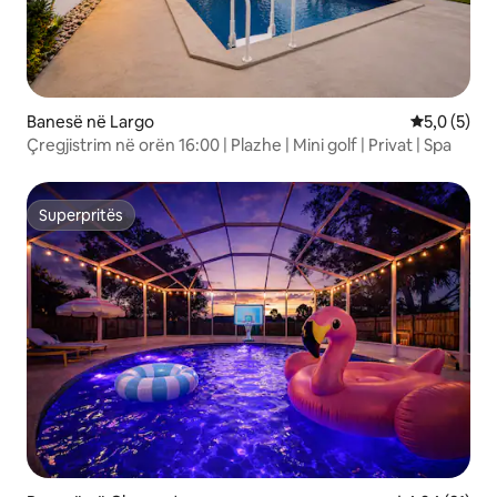
Banesë në Largo
Vlerësimi m
5,0 (5)
Çregjistrim në orën 16:00 | Plazhe | Mini golf | Privat | Spa
Superpritës
Superpritës