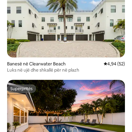
Banesë në Clearwater Beach
Vlerësimi mes
4,94 (52)
Luks në ujë dhe shkallë për në plazh
Superpritës
Superpritës