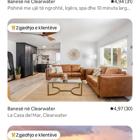
Banesë në Clearwater
Vlerësimi mes
4,94 (31)
Pishinë me ujë të ngrohtë, lojëra, spa dhe 10 minuta larg
plazhit
Zgjedhja e klientëve
Më të mirat e zgjedhjeve të klientëve
Banesë në Clearwater
Vlerësimi mes
4,97 (30)
La Casa del Mar, Clearwater
Zgjedhja e klientëve
Më të mirat e zgjedhjeve të klientëve