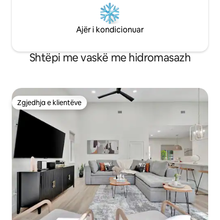
Ajër i kondicionuar
Shtëpi me vaskë me hidromasazh
Zgjedhja e klientëve
Zgjedhja e klientëve