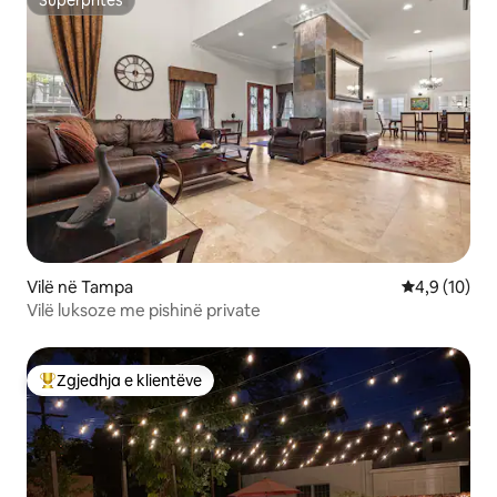
Superpritës
Vilë në Tampa
Vlerësimi me
4,9 (10)
Vilë luksoze me pishinë private
Zgjedhja e klientëve
Më të mirat e zgjedhjeve të klientëve