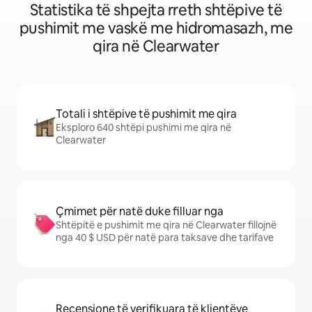
Statistika të shpejta rreth shtëpive të
pushimit me vaskë me hidromasazh, me
qira në Clearwater
Totali i shtëpive të pushimit me qira
Eksploro 640 shtëpi pushimi me qira në
Clearwater
Çmimet për natë duke filluar nga
Shtëpitë e pushimit me qira në Clearwater fillojnë
nga 40 $ USD për natë para taksave dhe tarifave
Recensione të verifikuara të klientëve