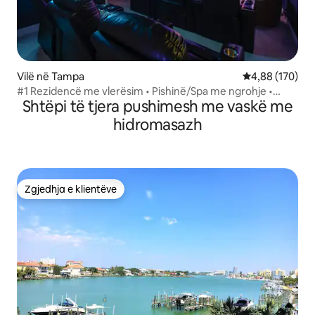
Vilë në Tampa
Vlerësimi mesa
4,88 (170)
#1 Rezidencë me vlerësim • Pishinë/Spa me ngrohje •
Shtëpi të tjera pushimesh me vaskë me
Teatër • Palestër
hidromasazh
Zgjedhja e klientëve
Zgjedhja e klientëve