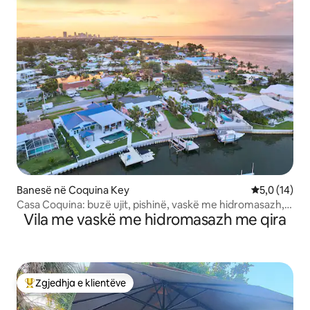
Banesë në Coquina Key
Vlerësimi me
5,0 (14)
Casa Coquina: buzë ujit, pishinë, vaskë me hidromasazh,
Vila me vaskë me hidromasazh me qira
ashensor varke
Zgjedhja e klientëve
Më të mirat e zgjedhjeve të klientëve