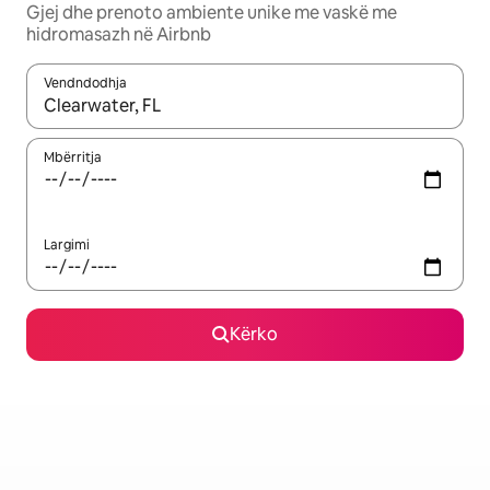
Gjej dhe prenoto ambiente unike me vaskë me
hidromasazh në Airbnb
Vendndodhja
Kur rezultatet të jenë të disponueshme, lëviz me butonat e shig
Mbërritja
Largimi
Kërko