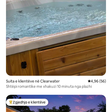
Suita e klientëve në Clearwater
Vlerësimi mes
4,96 (56)
Shtëpi romantike me xhakuzi 10 minuta nga plazhi
Zgjedhja e klientëve
Më të mirat e zgjedhjeve të klientëve