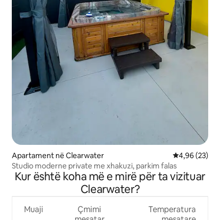
Apartament në Clearwater
Vlerësimi mes
4,96 (23)
Studio moderne private me xhakuzi, parkim falas
Kur është koha më e mirë për ta vizituar
Clearwater?
Muaji
Çmimi
Temperatura
mesatar
mesatare