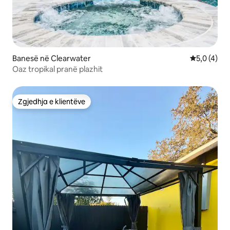
Banesë në Clearwater
Vlerësimi m
5,0 (4)
Oaz tropikal pranë plazhit
Zgjedhja e klientëve
Zgjedhja e klientëve