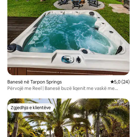
Banesë në Tarpon Springs
Vlerësimi me
5,0 (24)
Përvojë me Reel | Banesë buzë liqenit me vaskë me
hidromasazh
Zgjedhja e klientëve
Zgjedhja e klientëve