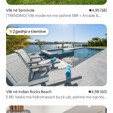
Vilë në Seminole
Vlerësimi mes
4,95 (58)
[TRENDlNG] Vilë moderne me pishinë 5BR + Arcade &
Sauna
Zgjedhja e klientëve
Më të mirat e zgjedhjeve të klientëve
Vilë në Indian Rocks Beach
Vlerësimi mes
4,98 (60)
E RE! Vaskë me hidromasazh buzë ujit, pishinë me ngrohje
dhe karrocë golfi
Superpritës