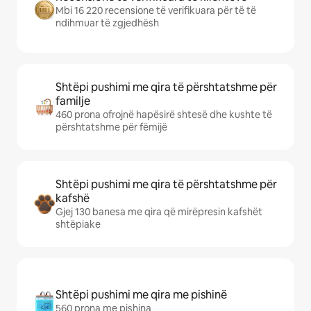
Mbi 16 220 recensione të verifikuara për të të
ndihmuar të zgjedhësh
Shtëpi pushimi me qira të përshtatshme për
familje
460 prona ofrojnë hapësirë shtesë dhe kushte të
përshtatshme për fëmijë
Shtëpi pushimi me qira të përshtatshme për
kafshë
Gjej 130 banesa me qira që mirëpresin kafshët
shtëpiake
Shtëpi pushimi me qira me pishinë
560 prona me pishina