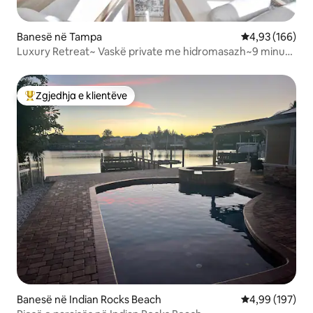
Banesë në Tampa
Vlerësimi mesa
4,93 (166)
Luxury Retreat~ Vaskë private me hidromasazh~9 minuta
deri në qendër të qytetit
Zgjedhja e klientëve
Më të mirat e zgjedhjeve të klientëve
Banesë në Indian Rocks Beach
Vlerësimi mesa
4,99 (197)