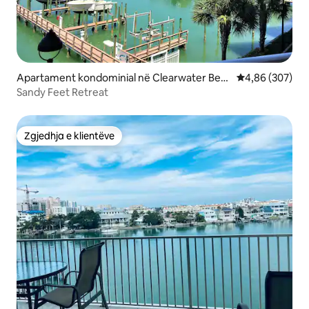
Apartament kondominial në Clearwater Bea
Vlerësimi mesa
4,86 (307)
ch
Sandy Feet Retreat
Zgjedhja e klientëve
Zgjedhja e klientëve