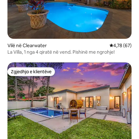
Vilë në Clearwater
Vlerësimi mes
4,78 (67)
La Villa, 1 nga 4 qiratë në vend. Pishinë me ngrohje!
Zgjedhja e klientëve
Zgjedhja e klientëve