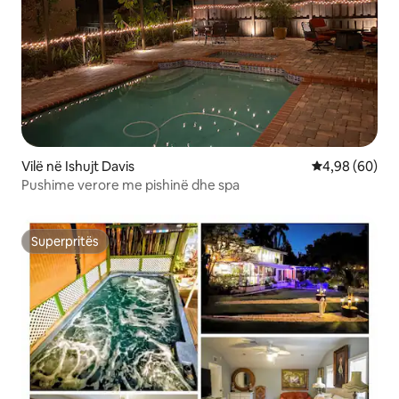
Vilë në Ishujt Davis
Vlerësimi mes
4,98 (60)
Pushime verore me pishinë dhe spa
Superpritës
Superpritës