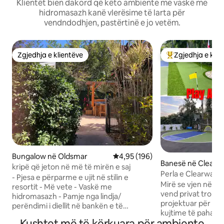
Klientët bien dakord që këto ambiente me vaskë me
hidromasazh kanë vlerësime të larta për
vendndodhjen, pastërtinë e jo vetëm.
Zgjedhja e klientëve
Zgjedhja e klie
Zgjedhja e klientëve
Më të mirat e zgj
Bungalow në Oldsmar
Vlerësimi mesatar 4,95 nga 5, 1
4,95 (196)
Banesë në Clearw
kripë që jeton në më të mirën e saj
Perla e Clearwater
- Pjesa e përparme e ujit në stilin e
sportit dhe më s
Mirë se vjen në Th
resortit - Më vete - Vaskë me
vend privat tropika
hidromasazh - Pamje nga lindja/
projektuar për arg
perëndimi i diellit në bankën e të
kujtime të paharrueshme.
akuzuarve - kajakë falas - Kabllo interneti
Kushtet më të kërkuara për ambiente
unike me 4 dhoma 