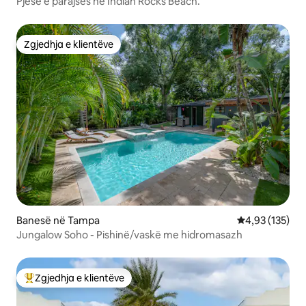
Pjesë e parajsës në Indian Rocks Beach.
Zgjedhja e klientëve
Zgjedhja e klientëve
Banesë në Tampa
Vlerësimi mesa
4,93 (135)
Jungalow Soho - Pishinë/vaskë me hidromasazh
Zgjedhja e klientëve
Më të mirat e zgjedhjeve të klientëve