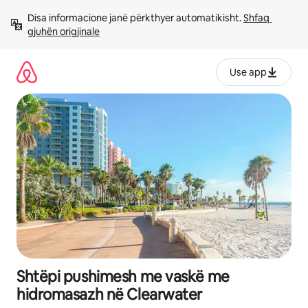
Kalo
Disa informacione janë përkthyer automatikisht. 
Shfaq 
te
gjuhën origjinale
përmbajtja
Use app
Shtëpi pushimesh me vaskë me
hidromasazh në Clearwater