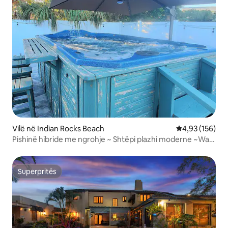
Vilë në Indian Rocks Beach
Vlerësimi mesa
4,93 (156)
Pishinë hibride me ngrohje ~ Shtëpi plazhi moderne ~Walk
2 beach
Superpritës
Superpritës