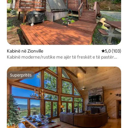
Kabinë në Zionville
Vlerësimi mes
5,0 (103)
Kabinë moderne/rustike me ajër të freskët e të pastër
malor
Superpritës
Superpritës