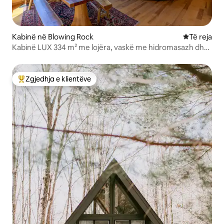
Kabinë në Blowing Rock
Vendqëndrim
Të reja
Kabinë LUX 334 m² me lojëra, vaskë me hidromasazh dhe
pamje!
Zgjedhja e klientëve
Më të mirat e zgjedhjeve të klientëve