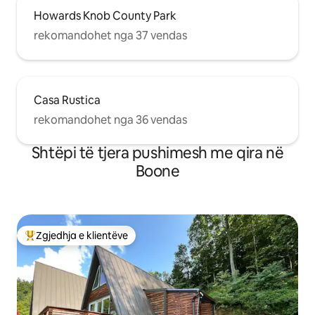
Howards Knob County Park
rekomandohet nga 37 vendas
Casa Rustica
rekomandohet nga 36 vendas
Shtëpi të tjera pushimesh me qira në
Boone
Zgjedhja e klientëve
Më të mirat e zgjedhjeve të klientëve