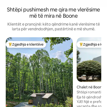
Shtëpi pushimesh me qira me vlerësime
më të mira në Boone
Klientët e pranojnë: këto qëndrime kanë vlerësime të
larta për vendndodhjen, pastërtinë e më shumë.
Zgjedhja e klientëve
Zgjedhja e klie
Më të mirat e zgjedhjeve të klientëve
Më të mirat e zgj
Chalet në Boone
Shtëpi romantike
mbresëlënëse nga
Eja të qëndrosh në
YJE! Një e preferu
veçanta dhe roman