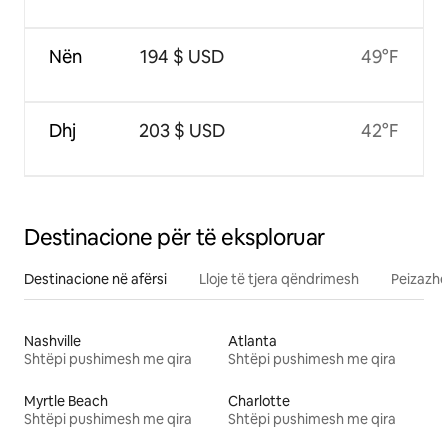
Nën
194 $ USD
49°F
Dhj
203 $ USD
42°F
Destinacione për të eksploruar
Destinacione në afërsi
Lloje të tjera qëndrimesh
Peizazhe
Nashville
Atlanta
Shtëpi pushimesh me qira
Shtëpi pushimesh me qira
Myrtle Beach
Charlotte
Shtëpi pushimesh me qira
Shtëpi pushimesh me qira