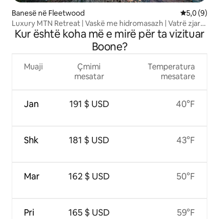
Banesë në Fleetwood
Vlerësimi m
5,0 (9)
Luxury MTN Retreat | Vaskë me hidromasazh | Vatrë zjarri
Kur është koha më e mirë për ta vizituar
| Dhomë lojërash
Boone?
Muaji
Çmimi
Temperatura
mesatar
mesatare
Jan
191 $ USD
40°F
Shk
181 $ USD
43°F
Mar
162 $ USD
50°F
Pri
165 $ USD
59°F