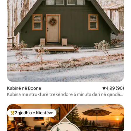
Kabinë në Boone
Vlerësimi mes
4,99 (90)
Kabina me strukturë trekëndore 5 minuta deri në qendër
të qytetit Boone
Zgjedhja e klientëve
Më të mirat e zgjedhjeve të klientëve