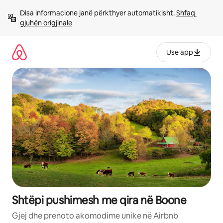
Kalo
Disa informacione janë përkthyer automatikisht. 
Shfaq 
te
gjuhën origjinale
përmbajtja
Use app
Shtëpi pushimesh me qira në Boone
Gjej dhe prenoto akomodime unike në Airbnb