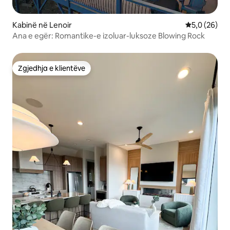
Kabinë në Lenoir
Vlerësimi me
5,0 (26)
Ana e egër: Romantike-e izoluar-luksoze Blowing Rock
Zgjedhja e klientëve
Zgjedhja e klientëve