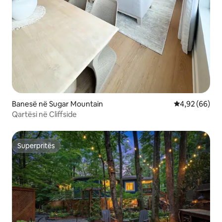
Banesë në Sugar Mountain
Vlerësimi mes
4,92 (66)
Qartësi në Cliffside
Superpritës
Superpritës