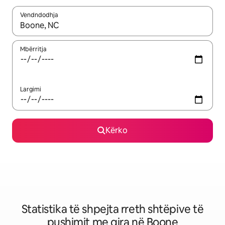
Vendndodhja
Kur rezultatet të jenë të disponueshme, lëviz me butonat e shig
Mbërritja
Largimi
Kërko
Statistika të shpejta rreth shtëpive të
pushimit me qira në Boone