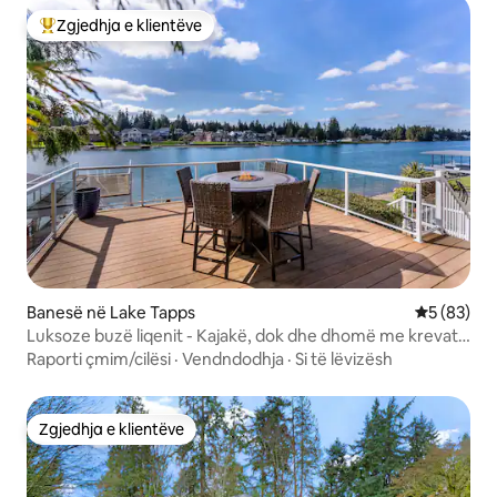
Zgjedhja e klientëve
Më të mirat e zgjedhjeve të klientëve
Banesë në Lake Tapps
Vlerësimi 
5 (83)
Luksoze buzë liqenit - Kajakë, dok dhe dhomë me krevate
dykatësh
Raporti çmim/cilësi
·
Vendndodhja
·
Si të lëvizësh
Zgjedhja e klientëve
Zgjedhja e klientëve