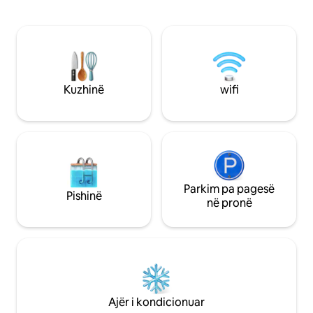
tematikë dhe vatër zjarri. Sh
MAKSIMUMI DY VIZITORË. PA FËMIJË.
e një kabine boutiq
NUK ËSHTË E PËRSHTATSHME. PA
ndërsa qëndron pra
KAFSHË SHTËPIAKE. Krevat/divan me
Mount Rainier dhe
hapje i disponueshëm. Po, kemi:
pafundme në Paqë
lavatriçe, vaskë, verandë të mbuluar,
Veriperëndimor. Përjeto argëtimin e
kafe.
verës dhe qetësinë
Kuzhinë
wifi
Parkim pa pagesë
Pishinë
në pronë
Ajër i kondicionuar