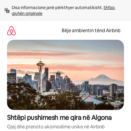
Kalo
Disa informacione janë përkthyer automatikisht. 
Shfaq 
te
gjuhën origjinale
përmbajtja
Bëje ambientin tënd Airbnb
Shtëpi pushimesh me qira në Algona
Gjej dhe prenoto akomodime unike në Airbnb