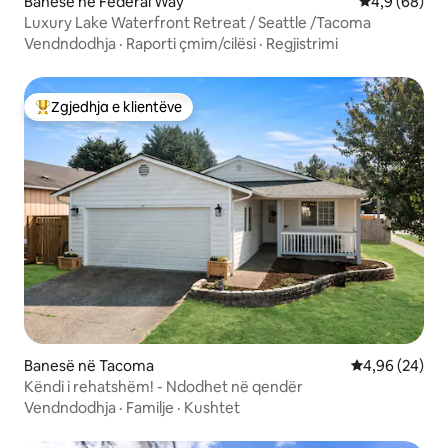
Banesë në Federal Way
Vlerësimi me
4,9 (68)
Luxury Lake Waterfront Retreat / Seattle /Tacoma
Vendndodhja
·
Raporti çmim/cilësi
·
Regjistrimi
Zgjedhja e klientëve
Më të mirat e zgjedhjeve të klientëve
Banesë në Tacoma
Vlerësimi mes
4,96 (24)
Këndi i rehatshëm! - Ndodhet në qendër
Vendndodhja
·
Familje
·
Kushtet