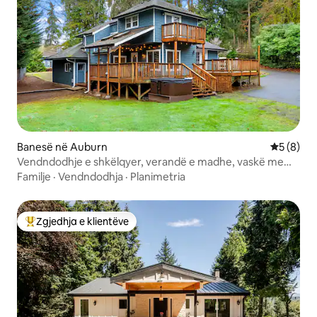
Banesë në Auburn
Vlerësimi
5 (8)
Vendndodhje e shkëlqyer, verandë e madhe, vaskë me
hidromasazh, skarë, vatër zjarri
Familje
·
Vendndodhja
·
Planimetria
Zgjedhja e klientëve
Më të mirat e zgjedhjeve të klientëve