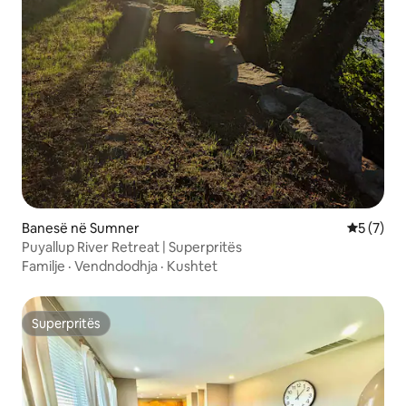
Banesë në Sumner
Vlerësimi
5 (7)
Puyallup River Retreat | Superpritës
Familje
·
Vendndodhja
·
Kushtet
Superpritës
Superpritës