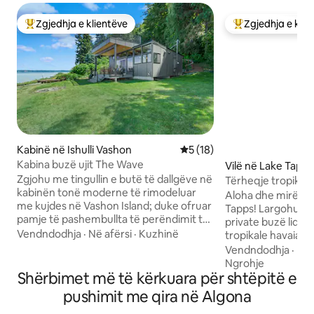
Zgjedhja e klientëve
Zgjedhja e klie
Më të mirat e zgjedhjeve të klientëve
Më të mirat e zgj
Kabinë në Ishulli Vashon
Vlerësimi mesatar 5 nga 5, 
5 (18)
Kabina buzë ujit The Wave
Vilë në Lake Tapps
Zgjohu me tingullin e butë të dallgëve në
Tërheqje tropikale
kabinën tonë moderne të rimodeluar
private me kasolle 
Aloha dhe mirë se 
me kujdes në Vashon Island; duke ofruar
Tapps! Largohu në
pamje të pashembullta të perëndimit të
private buzë liqe
diellit perëndimor, kuzhinë të plotë me
Vendndodhja
·
Në afërsi
·
Kuzhinë
tropikale havaiane
një bar espresso dhe qasje të
mahnitëse dhe pa
Vendndodhja
·
Rap
drejtpërdrejtë në Puget Sound
ujit. Relaksohu në një hapësirë të
Ngrohje
qetësues. Ky vendpushim intim premton
Shërbimet më të kërkuara për shtëpitë e
projektuar me kujd
qetësi, vetëm 15 minuta me makinë nga
rehatshëm, ushqime
pushimit me qira në Algona
qendra e gjallë e Vashon-it, i përsosur
kajakë, paddleboar
për një pushim të qetë për dy persona.