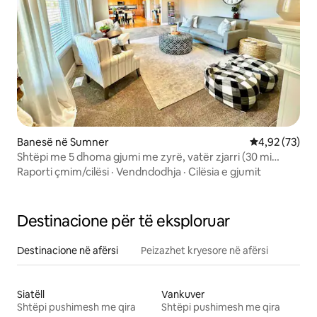
Banesë në Sumner
Vlerësimi mes
4,92 (73)
Shtëpi me 5 dhoma gjumi me zyrë, vatër zjarri (30 mi
Lumen Field)
Raporti çmim/cilësi
·
Vendndodhja
·
Cilësia e gjumit
Destinacione për të eksploruar
Destinacione në afërsi
Peizazhet kryesore në afërsi
Siatëll
Vankuver
Shtëpi pushimesh me qira
Shtëpi pushimesh me qira