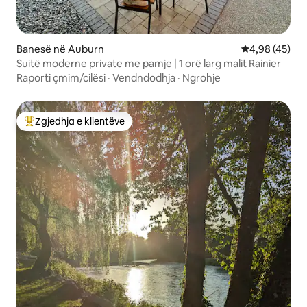
Banesë në Auburn
Vlerësimi mes
4,98 (45)
Suitë moderne private me pamje | 1 orë larg malit Rainier
Raporti çmim/cilësi
·
Vendndodhja
·
Ngrohje
Zgjedhja e klientëve
Më të mirat e zgjedhjeve të klientëve