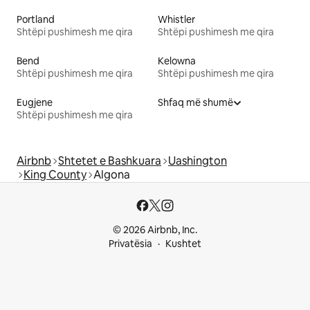
Portland
Whistler
Shtëpi pushimesh me qira
Shtëpi pushimesh me qira
Bend
Kelowna
Shtëpi pushimesh me qira
Shtëpi pushimesh me qira
Eugjene
Shfaq më shumë
Shtëpi pushimesh me qira
Airbnb
Shtetet e Bashkuara
Uashington
King County
Algona
© 2026 Airbnb, Inc.
Privatësia
Kushtet