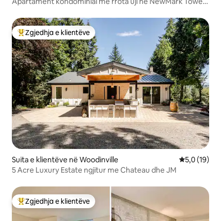
Apartament kondominial me rrota uji në NewMark Tower
me pamje nga deti
Zgjedhja e klientëve
Më të mirat e zgjedhjeve të klientëve
Suita e klientëve në Woodinville
Vlerësimi me
5,0 (19)
5 Acre Luxury Estate ngjitur me Chateau dhe JM
Zgjedhja e klientëve
Më të mirat e zgjedhjeve të klientëve