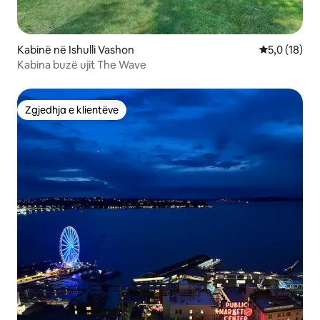
Kabinë në Ishulli Vashon
Vlerësimi me
5,0 (18)
Kabina buzë ujit The Wave
Zgjedhja e klientëve
Zgjedhja e klientëve