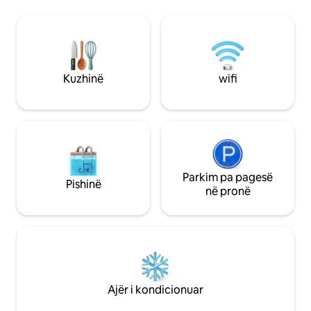
Konventave, të gjitha n
Ky loft luksoz i projektuar nga Graham
mbi klubet e natë
Baba është një vepër arti. Dyshemetë e
dhe Timbre Room. 
lëmuara prej betoni në të gjithë, dollapët
hapura vetëm gjat
e arrave dhe hyrjet e ndërtuara, thekset
të qeta të javës) Kuzhinë e pajisur
e murit të çelikut të nxirë, strukturën e
plotësisht, wifi fa
ekspozuar të çelikut, tavanin natyror të
Kuzhinë
wifi
tavane 14ft, dysh
bredhit dhe pajisjet e kuzhinës dhe
me dorë, ndriçues 
pajisjet e kuzhinës që shprehin një paletë
graniti e të tjera!
të plotë të materialit veriperëndimor.
WiFi në të gjithë shërbimin WaveG 1GB
shpejtësi interneti dhe TV 4k me
Amazon Fire TV. Ke drejtimin e
ambientit! Ka shumë dollapë të hapur
falas për t 'u përdorur. Gjithmonë
Parkim pa pagesë
Pishinë
çpaketoj plotësisht kur udhëtoj dhe të
në pronë
inkurajoj ta bësh këtë! South Lake Union
(SLU) është qendra e industrive
teknologjike dhe bioteknologjike të
Siatëllit gjatë ditës. Kalofsh një mbrëmje
të relaksuar në një restorant ose bar të
mrekullueshëm boutique. Mund të
ecësh në çdo drejtim drejt
Ajër i kondicionuar
destinacioneve të mëdha të Siatëllit,
duke përfshirë edhe Space Needle. SLU