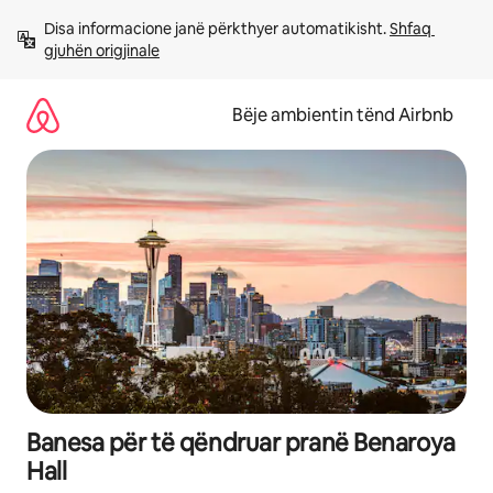
Kalo
Disa informacione janë përkthyer automatikisht. 
Shfaq 
te
gjuhën origjinale
përmbajtja
Bëje ambientin tënd Airbnb
Banesa për të qëndruar pranë Benaroya
Hall