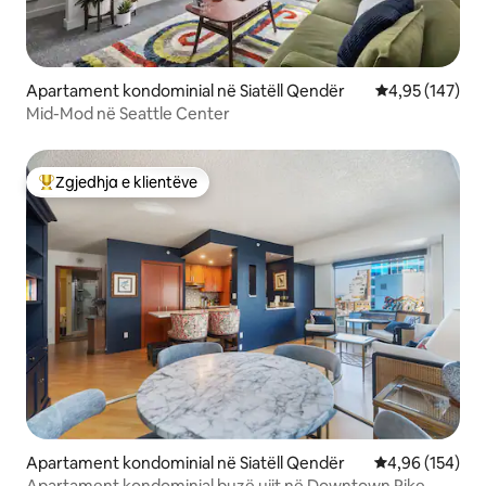
Apartament kondominial në Siatëll Qendër
Vlerësimi mesa
4,95 (147)
Mid-Mod në Seattle Center
Zgjedhja e klientëve
Më të mirat e zgjedhjeve të klientëve
Apartament kondominial në Siatëll Qendër
Vlerësimi mesa
4,96 (154)
Apartament kondominial buzë ujit në Downtown Pike