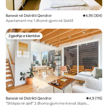
Banesë në Distrikti Qendror
Vlerësimi mesa
4,95 (304)
Apartament me 1 dhomë gjumi në Siatëll
Zgjedhja e klientëve
Zgjedhja e klientëve
Banesë në Distrikti Qendror
Vlerësimi mes
4,9 (115)
“Shtëpia në qiell” 2 dhoma gjumi me krevat dopio
“Queen”, 2 banja private