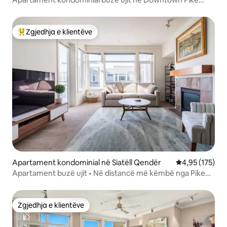
Place!
Zgjedhja e klientëve
Më të mirat e zgjedhjeve të klientëve
Apartament kondominial në Siatëll Qendër
Vlerësimi mesa
4,95 (175)
Apartament buzë ujit • Në distancë më këmbë nga Pike
Place + Garazh
Zgjedhja e klientëve
Zgjedhja e klientëve