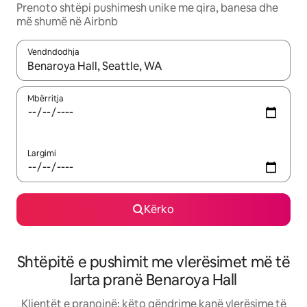
Prenoto shtëpi pushimesh unike me qira, banesa dhe
më shumë në Airbnb
Vendndodhja
Kur rezultatet të jenë të disponueshme, lëviz me butonat e shig
Mbërritja
Largimi
Kërko
Shtëpitë e pushimit me vlerësimet më të
larta pranë Benaroya Hall
Klientët e pranojnë: këto qëndrime kanë vlerësime të