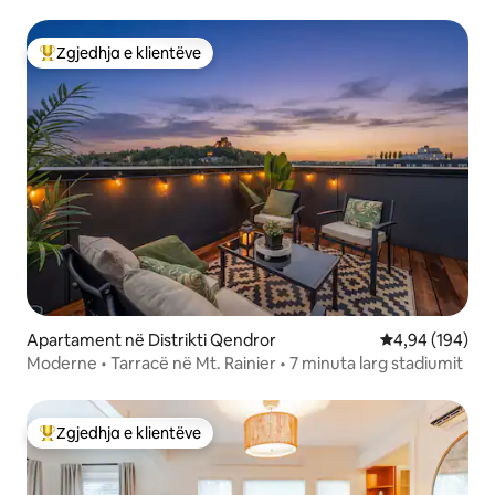
Zgjedhja e klientëve
Më të mirat e zgjedhjeve të klientëve
Apartament në Distrikti Qendror
Vlerësimi mesa
4,94 (194)
Moderne • Tarracë në Mt. Rainier • 7 minuta larg stadiumit
Zgjedhja e klientëve
Më të mirat e zgjedhjeve të klientëve