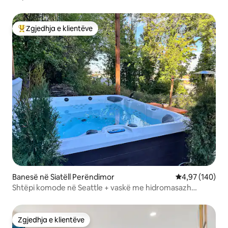
Zgjedhja e klientëve
Më të mirat e zgjedhjeve të klientëve
Banesë në Siatëll Perëndimor
Vlerësimi mesa
4,97 (140)
Shtëpi komode në Seattle + vaskë me hidromasazh
w/Space Needle View
Zgjedhja e klientëve
Zgjedhja e klientëve