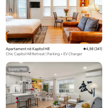
Apartament në Kapitol Hill
Vlerësimi mesa
4,98 (341)
Chic Capitol Hill Retreat | Parking + EV Charger
Superpritës
Superpritës