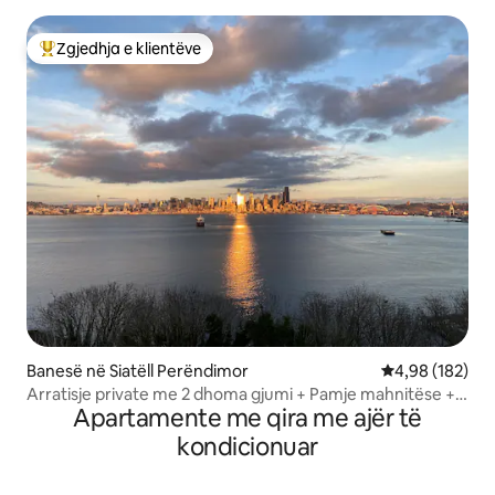
Zgjedhja e klientëve
Më të mirat e zgjedhjeve të klientëve
Banesë në Siatëll Perëndimor
Vlerësimi mesa
4,98 (182)
Arratisje private me 2 dhoma gjumi + Pamje mahnitëse +
Apartamente me qira me ajër të
Sauna
kondicionuar