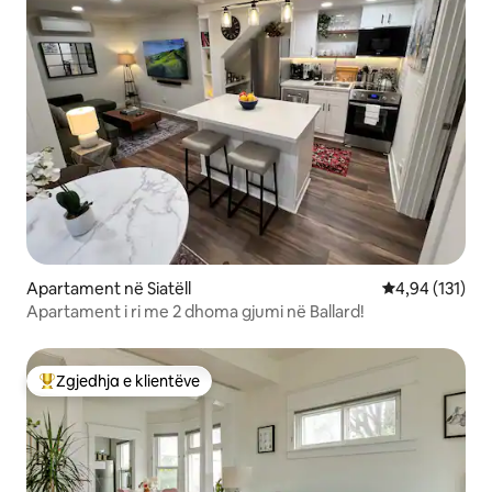
Apartament në Siatëll
Vlerësimi mesa
4,94 (131)
Apartament i ri me 2 dhoma gjumi në Ballard!
Zgjedhja e klientëve
Më të mirat e zgjedhjeve të klientëve