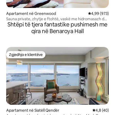
Apartament në Greenwood
Vlerësimi mesa
4,99 (973)
Sauna private, zhytje e ftohtë, vaskë me hidromasazh dhe
Shtëpi të tjera fantastike pushimesh me
biçikleta elektronike
qira në Benaroya Hall
Zgjedhja e klientëve
Zgjedhja e klientëve
Apartament në Siatëll Qendër
Vlerësimi me
4,8 (40)