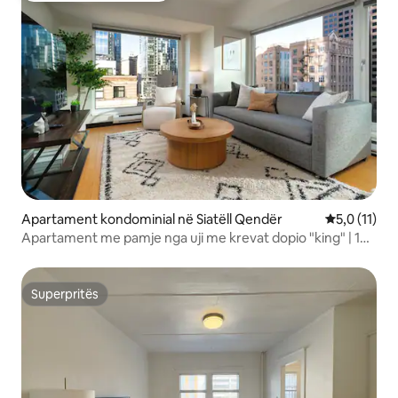
Apartament kondominial në Siatëll Qendër
Vlerësimi me
5,0 (11)
Apartament me pamje nga uji me krevat dopio "king" | 1
bllok nga Pike Place
Superpritës
Superpritës