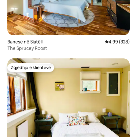
Banesë në Siatëll
Vlerësimi mesa
4,99 (328)
The Sprucey Roost
Zgjedhja e klientëve
Zgjedhja e klientëve