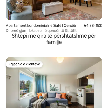
Apartament kondominial në Siatëll Qendër
Vlerësimi mesa
4,88 (153)
Dhomë gjumi luksoze në qendër të Siatëllit!
Shtëpi me qira të përshtatshme për
familje
Zgjedhja e klientëve
Zgjedhja e klientëve