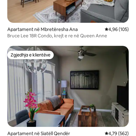
Apartament në Mbretëresha Ana
Vlerësimi mesa
4,96 (105)
Bruce Lee 1BR Condo, krejt e re në Queen Anne
Zgjedhja e klientëve
Zgjedhja e klientëve
Apartament në Siatëll Qendër
Vlerësimi mesa
4,79 (562)