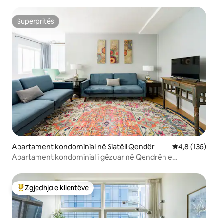
Superpritës
Superpritës
Apartament kondominial në Siatëll Qendër
Vlerësimi mes
4,8 (136)
Apartament kondominial i gëzuar në Qendrën e
Konventave, ec kudo
Zgjedhja e klientëve
Më të mirat e zgjedhjeve të klientëve