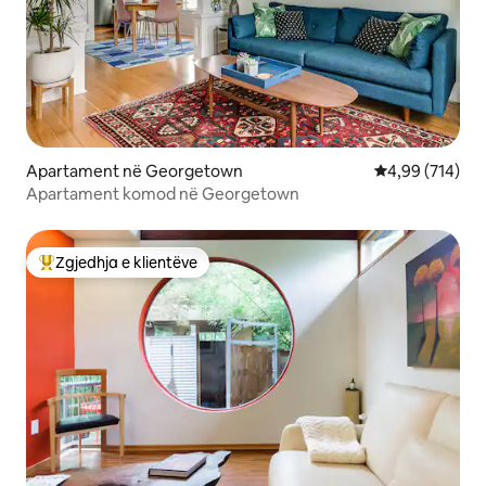
Apartament në Georgetown
Vlerësimi mesa
4,99 (714)
Apartament komod në Georgetown
Zgjedhja e klientëve
Më të mirat e zgjedhjeve të klientëve