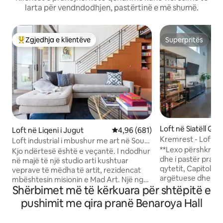
larta për vendndodhjen, pastërtinë e më shumë.
Zgjedhja e klientëve
Superpritës
Më të mirat e zgjedhjeve të klientëve
Superpritës
Loft në Siatëll Qe
Loft në Liqeni i Jugut
Vlerësimi mesatar 4,96 nga 5, 6
4,96 (681)
Kremrest - Loft kop
Loft industrial i mbushur me art në South
argëtuese, e boll
**Lexo përshkrimin e plot
Lake Union
Kjo ndërtesë është e veçantë. I ndodhur
dhe i pastër pranë
në majë të një studio arti kushtuar
qytetit, Capitol Hill dhe
veprave të mëdha të artit, rezidencat
argëtuese dhe e h
mbështesin misionin e Mad Art. Një nga
ecjeje ose me një
Shërbimet më të kërkuara për shtëpitë e
dhjetë papafingot 2 katëshe, kjo
me transport të p
përmban 750 metra katrorë (70 metra
pushimit me qira pranë Benaroya Hall
gjitha destinacion
katrorë), plus një kuvertë dhe qasje në
Market, Paramoun
një kuvertë të përbashkët çatie me BBQ.