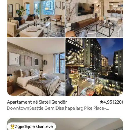
Apartament në Siatëll Qendër
Vlerësimi mesa
4,95 (220)
DowntownSeattle Gem|Disa hapa larg Pike Place-
Waterfront
Zgjedhja e klientëve
Më të mirat e zgjedhjeve të klientëve