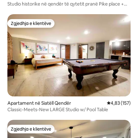
Studio historike në qendër të qytetit pranë Pike place +
parkim
Zgjedhja e klientëve
Zgjedhja e klientëve
Apartament në Siatëll Qendër
Vlerësimi mesa
4,83 (157)
Classic-Meets-New LARGE Studio w/ Pool Table
Zgjedhja e klientëve
Zgjedhja e klientëve