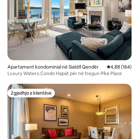
Apartament kondominial në Siatëll Qendër
Vlerësimi mesa
4,88 (164)
Luxury Watero Condo Hapat për në tregun Pike Place
Zgjedhja e klientëve
Zgjedhja e klientëve