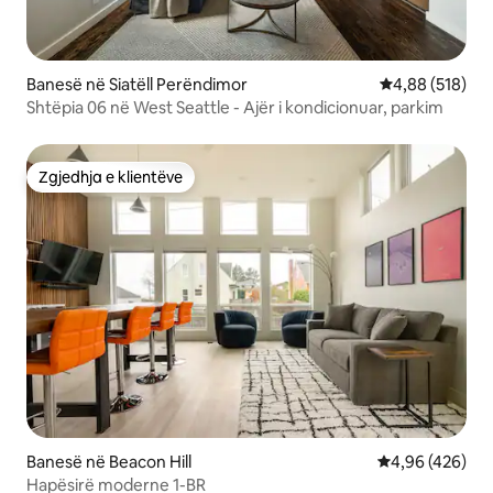
Banesë në Siatëll Perëndimor
Vlerësimi mesa
4,88 (518)
Shtëpia 06 në West Seattle - Ajër i kondicionuar, parkim
Zgjedhja e klientëve
Zgjedhja e klientëve
Banesë në Beacon Hill
Vlerësimi mesa
4,96 (426)
Hapësirë moderne 1-BR