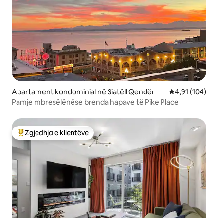
Apartament kondominial në Siatëll Qendër
Vlerësimi mesa
4,91 (104)
Pamje mbresëlënëse brenda hapave të Pike Place
Zgjedhja e klientëve
Më të mirat e zgjedhjeve të klientëve