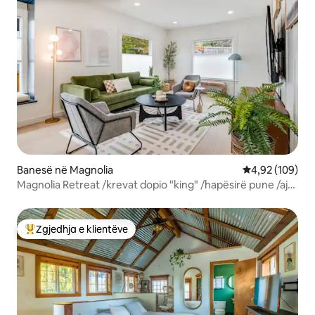
Banesë në Magnolia
Vlerësimi mesa
4,92 (109)
Magnolia Retreat /krevat dopio "king" /hapësirë pune /ajër
i kondicionuar
Zgjedhja e klientëve
Më të mirat e zgjedhjeve të klientëve