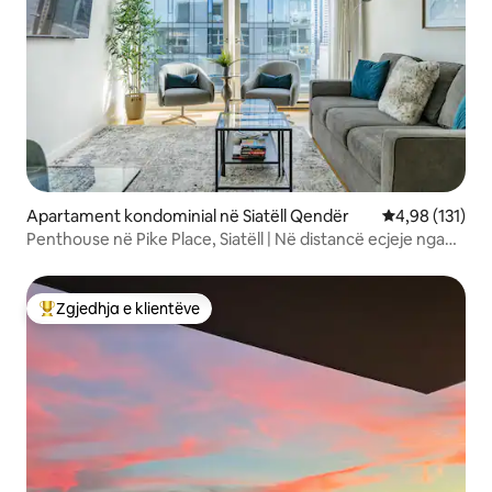
Apartament kondominial në Siatëll Qendër
Vlerësimi mesa
4,98 (131)
Penthouse në Pike Place, Siatëll | Në distancë ecjeje nga
Kupa Botërore
Zgjedhja e klientëve
Më të mirat e zgjedhjeve të klientëve