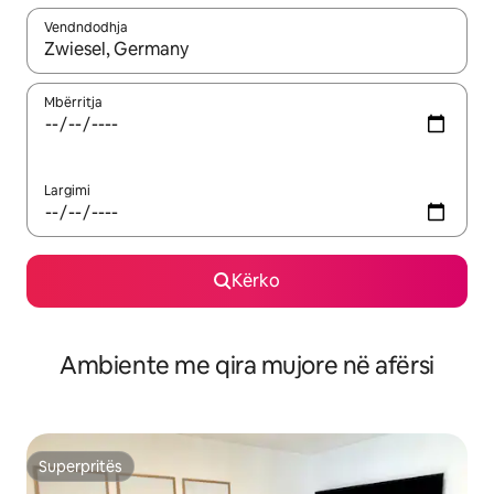
Vendndodhja
Kur rezultatet të jenë të disponueshme, lëviz me butonat e shig
Mbërritja
Largimi
Kërko
Ambiente me qira mujore në afërsi
Superpritës
Superpritës