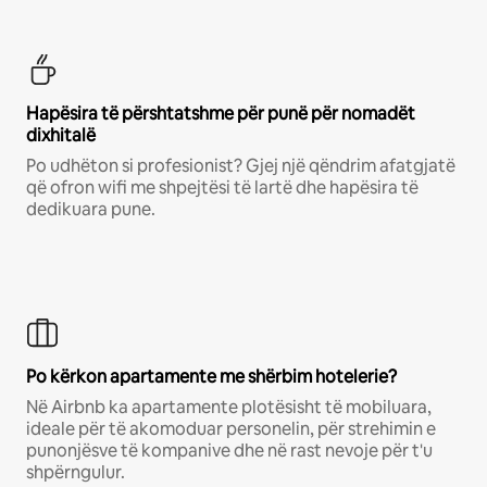
Hapësira të përshtatshme për punë për nomadët
dixhitalë
Po udhëton si profesionist? Gjej një qëndrim afatgjatë
që ofron wifi me shpejtësi të lartë dhe hapësira të
dedikuara pune.
Po kërkon apartamente me shërbim hotelerie?
Në Airbnb ka apartamente plotësisht të mobiluara,
ideale për të akomoduar personelin, për strehimin e
punonjësve të kompanive dhe në rast nevoje për t'u
shpërngulur.