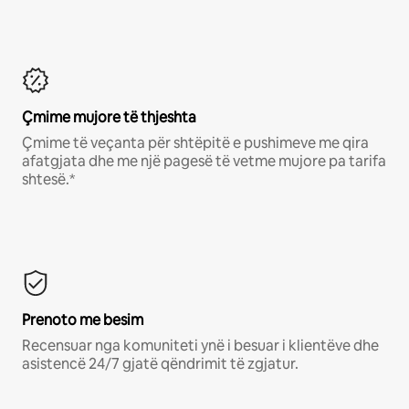
Çmime mujore të thjeshta
Çmime të veçanta për shtëpitë e pushimeve me qira
afatgjata dhe me një pagesë të vetme mujore pa tarifa
shtesë.*
Prenoto me besim
Recensuar nga komuniteti ynë i besuar i klientëve dhe
asistencë 24/7 gjatë qëndrimit të zgjatur.