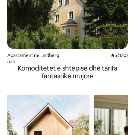
Apartament në Lindberg
Vlerësimi m
5 (130)
oz4
Komoditetet e shtëpisë dhe tarifa
fantastike mujore