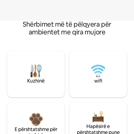
Shërbimet më të pëlqyera për
ambientet me qira mujore
Kuzhinë
wifi
Hapësirë e
E përshtatshme për
përshtatshme pune