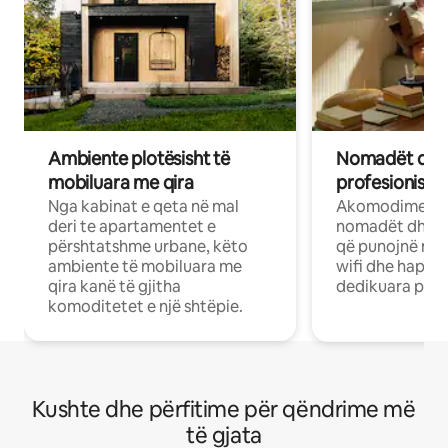
Ambiente plotësisht të
Nomadët dixh
mobiluara me qira
profesionistët
Nga kabinat e qeta në mal
Akomodime të 
deri te apartamentet e
nomadët dhe pr
përshtatshme urbane, këto
që punojnë në 
ambiente të mobiluara me
wifi dhe hapësi
qira kanë të gjitha
dedikuara pune
komoditetet e një shtëpie.
Kushte dhe përfitime për qëndrime më
të gjata