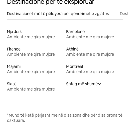
Destinacione për të eksploruar
Destinacionet më të pëlqyera për qëndrimet e zgjatura
Desti
Nju Jork
Barcelonë
Ambiente me qira mujore
Ambiente me qira mujore
Firence
Athinë
Ambiente me qira mujore
Ambiente me qira mujore
Majami
Montreal
Ambiente me qira mujore
Ambiente me qira mujore
Siatëll
Shfaq më shumë
Ambiente me qira mujore
*Mund të ketë përjashtime në disa zona dhe për disa prona të
caktuara.