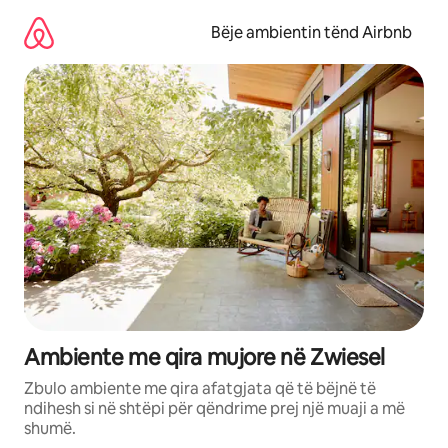
Kalo
te
Bëje ambientin tënd Airbnb
përmbajtja
Ambiente me qira mujore në Zwiesel
Zbulo ambiente me qira afatgjata që të bëjnë të
ndihesh si në shtëpi për qëndrime prej një muaji a më
shumë.