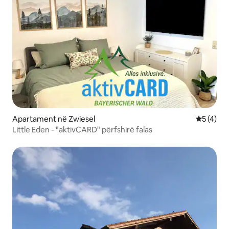
Apartament në Zwiesel
Vlerësimi
5 (4)
Little Eden - "aktivCARD" përfshirë falas