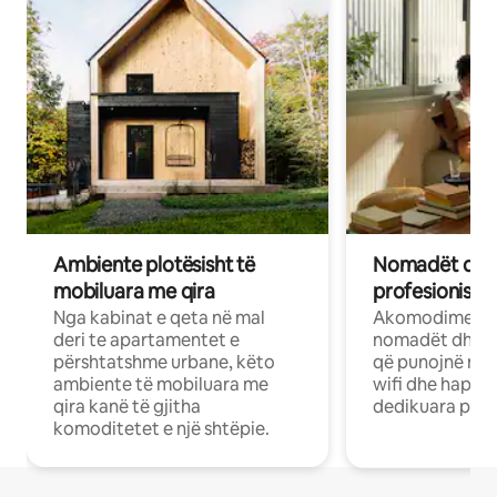
Ambiente plotësisht të
Nomadët dixh
mobiluara me qira
profesionistët
Nga kabinat e qeta në mal
Akomodime të 
deri te apartamentet e
nomadët dhe pr
përshtatshme urbane, këto
që punojnë në 
ambiente të mobiluara me
wifi dhe hapësi
qira kanë të gjitha
dedikuara pune
komoditetet e një shtëpie.