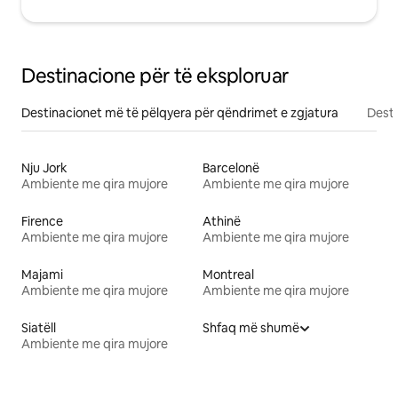
Destinacione për të eksploruar
Destinacionet më të pëlqyera për qëndrimet e zgjatura
Desti
Nju Jork
Barcelonë
Ambiente me qira mujore
Ambiente me qira mujore
Firence
Athinë
Ambiente me qira mujore
Ambiente me qira mujore
Majami
Montreal
Ambiente me qira mujore
Ambiente me qira mujore
Siatëll
Shfaq më shumë
Ambiente me qira mujore