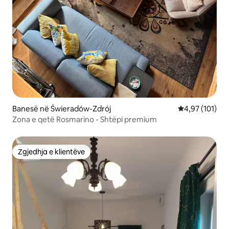
Banesë në Świeradów-Zdrój
Vlerësimi mesa
4,97 (101)
Zona e qetë Rosmarino - Shtëpi premium
Zgjedhja e klientëve
Zgjedhja e klientëve