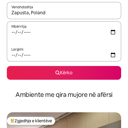
Vendndodhja
Kur rezultatet të jenë të disponueshme, lëviz me butonat e shig
Mbërritja
Largimi
Kërko
Ambiente me qira mujore në afërsi
Zgjedhja e klientëve
Më të mirat e zgjedhjeve të klientëve