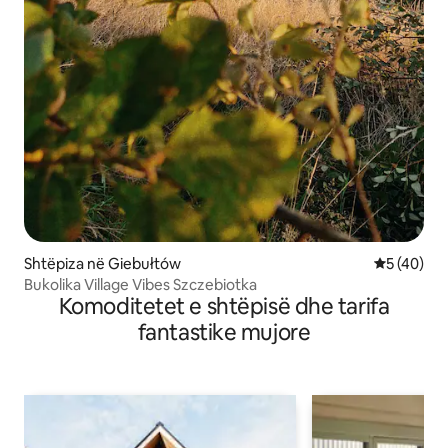
Shtëpiza në Giebułtów
Vlerësimi 
5 (40)
Bukolika Village Vibes Szczebiotka
Komoditetet e shtëpisë dhe tarifa
fantastike mujore