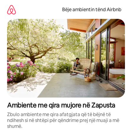
Kalo
te
Bëje ambientin tënd Airbnb
përmbajtja
Ambiente me qira mujore në Zapusta
Zbulo ambiente me qira afatgjata që të bëjnë të
ndihesh si në shtëpi për qëndrime prej një muaji a më
shumë.