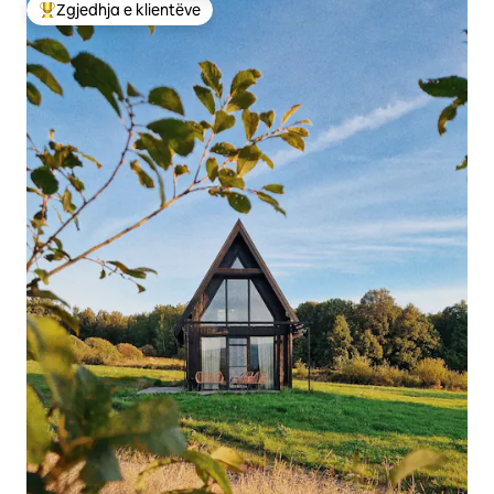
Zgjedhja e klientëve
Më të mirat e zgjedhjeve të klientëve