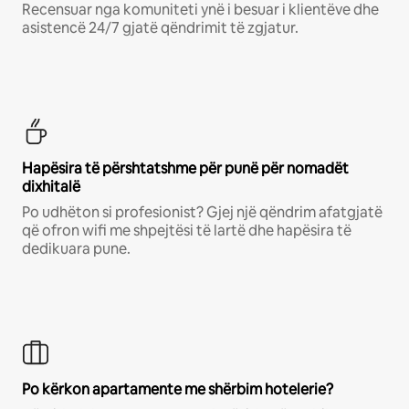
Recensuar nga komuniteti ynë i besuar i klientëve dhe
asistencë 24/7 gjatë qëndrimit të zgjatur.
Hapësira të përshtatshme për punë për nomadët
dixhitalë
Po udhëton si profesionist? Gjej një qëndrim afatgjatë
që ofron wifi me shpejtësi të lartë dhe hapësira të
dedikuara pune.
Po kërkon apartamente me shërbim hotelerie?