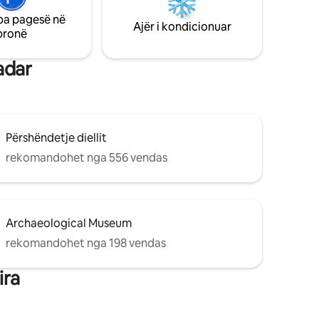
km) larg Distanca e tërheqjes Liqenet e
rierë
pa pagesë në
Plitvicës 125 km larg Krka 45 km larg
lje (me
Ajër i kondicionuar
pronë
Kornati 30 km larg
adar
Përshëndetje diellit
rekomandohet nga 556 vendas
Archaeological Museum
rekomandohet nga 198 vendas
ira