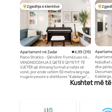
Zgjedhja e klientëve
Zgjedh
Më të mirat e zgjedhjeve të klientëve
Më të mi
Apartame
Apartament në Zadar
Vlerësimi mesatar 4,99 
4,99 (215)
Apartament
Piano Stratico - Qëndrim frymëzues në
Qytetin e Vjetër
Ndodhet n
VENDNDODHJA E QETË E QYTETIT TË
dhe përba
VJETËR që shmang turmat e natës së
Decumanu
vonë, por ende vetëm 50 metra larg nga
Kalelarga
rruga kryesore e shëtitores "Kalelarga"
Kushtet më të 
apartamen
dhe sheshi "5 Bunara" me restorant dhe
krejtësish
bare të mira. TARRACË E BUKUR ME
ose famil
DIELL e përkryer për mëngjes, darkë,
atraksion
banjë dielli dhe varje. A JENI MUZIKANT?
forumit r
Atëherë me siguri do të përdorni pianon
Anastasis
tonë dixhitale Roland, kitarë akustike
instalaci
Fender, ukulele, djembe, ose pak