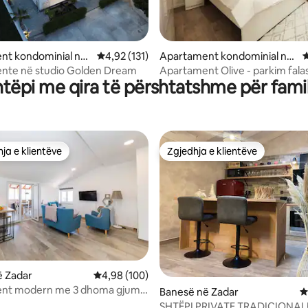
nga 5, 101 vlerësime
nt kondominial në
Vlerësimi mesatar 4,92 nga 5, 131 vlerësime
4,92 (131)
Apartament kondominial në
V
Zadar
nte në studio Golden Dream
Apartament Olive - parkim falas
htëpi me qira të përshtatshme për famil
me vetëshërbim,
ja e klientëve
Zgjedhja e klientëve
rat e zgjedhjeve të klientëve
Zgjedhja e klientëve
ë Zadar
Vlerësimi mesatar 4,98 nga 5, 100 vlerësime
4,98 (100)
nt modern me 3 dhoma gjumi
nga 5, 434 vlerësime
Banesë në Zadar
V
zhit
SHTËPI PRIVATE TRADICIONAL