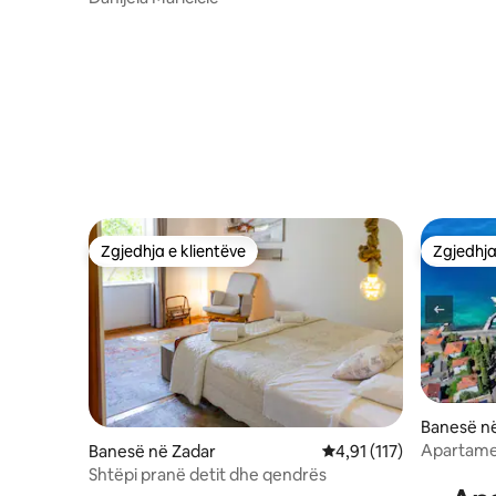
Zgjedhja e klientëve
Zgjedhja
Zgjedhja e klientëve
Zgjedhja
Banesë n
Apartame
Banesë në Zadar
Vlerësimi mesatar 4,91
4,91 (117)
4
Shtëpi pranë detit dhe qendrës