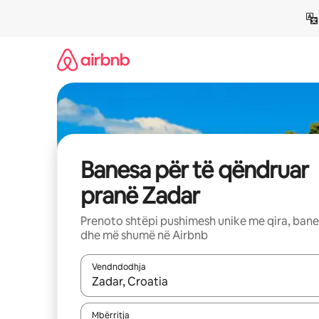
Kalo
te
përmbajtja
Banesa për të qëndruar
pranë Zadar
Prenoto shtëpi pushimesh unike me qira, ban
dhe më shumë në Airbnb
Vendndodhja
Kur rezultatet të jenë të disponueshme, lëviz me 
Mbërritja