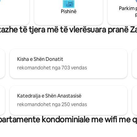
Përshëndetjes ndaj diellit.
përshtatshëm për çifte, aventu
Parkim 
et më të shijshme në lagje do t
solo, udhëtarë biznesi dhe fami
Pishinë
ë të shijoni kuzhinën tonë
fëmijë).
le.
zazhe të tjera më të vlerësuara pranë Z
Kisha e Shën Donatit
rekomandohet nga 703 vendas
Katedralja e Shën Anastasisë
rekomandohet nga 250 vendas
artamente kondominiale me wifi me q