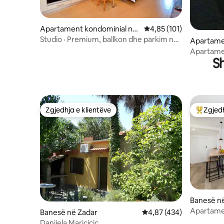
Apartament kondominial në
Vlerësimi mesatar 4,85 
4,85 (101)
Zadar
Studio · Premium, ballkon dhe parkim në
Apartame
Zadar
Zadar
Apartame
S
Zgjedhja e klientëve
Zgjedh
Zgjedhja e klientëve
Më të mi
Banesë n
Apartame
Banesë në Zadar
Vlerësimi mesatar 4,87 
4,87 (434)
pranë pla
Danijela Maricicic