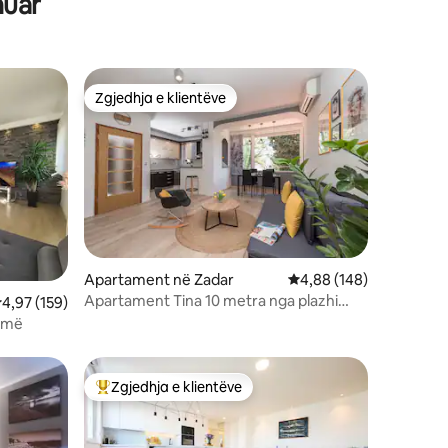
nuar
Zgjedhja e klientëve
Zgjedhja e klientëve
Apartament në Zadar
Vlerësimi mesatar 4,88
4,88 (148)
Apartament Tina 10 metra nga plazhi
lerësimi mesatar 4,97 nga 5, 159 vlerësime
4,97 (159)
Kolovare
amë
Zgjedhja e klientëve
entëve
Më të mirat e zgjedhjeve të klientëve