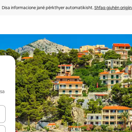
Disa informacione janë përkthyer automatikisht. 
Shfaq gjuhën origjin
esa
butonat e shigjetave lart e poshtë ose eksploro duke prekur ose duke l