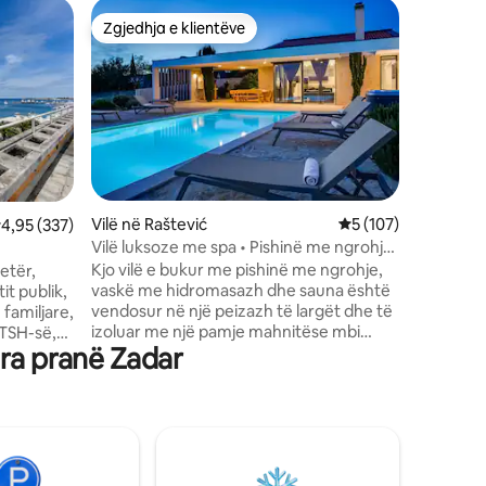
Apartame
Zgjedhja e klientëve
Zgjed
entëve
Zgjedhja e klientëve
Më të mi
Apartame
Zadar Co
ndodhet 
e Zadarit
qendër t
një vend 
valë. Apa
kuzhinë p
ballkon pr
Vilë në Raštević
Vlerësimi mesatar 5
5 (107)
lerësimi mesatar 4,95 nga 5, 337 vlerësime
4,95 (337)
pjesë të g
Vilë luksoze me spa • Pishinë me ngrohje,
apartame
xhakuzi dhe sauna
Kjo vilë e bukur me pishinë me ngrohje,
jetër,
sportive 
vaskë me hidromasazh dhe sauna është
it publik,
çdo lloj a
vendosur në një peizazh të largët dhe të
 familjare,
gjithasht
izoluar me një pamje mahnitëse mbi
ATSH-së,
kryesor.
ira pranë Zadar
luginë Pishinë me ngrohje nga prilli deri
 bankave,
në nëntor Vend i shkëlqyer për t 'u
ë të
çlodhur dhe një pikënisje për të
tarracës
eksploruar rajonin dhe Kroacinë!
yteti,
Distanca e qytetit Zadari është 28 km
tit pranë
(aeroport 20 km) larg Šibenik është 50
jëjtën kohë
km larg Spliti është 125 km (aeroporti 99
htë i