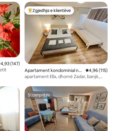
Zgjedhja e klientëve
entëve
Më të mirat e zgjedhjeve të klientëve
lerësimi mesatar 4,93 nga 5, 147 vlerësime
4,93 (147)
etit
Apartament kondominial në
Vlerësimi mesatar 4,96
4,96 (115)
Zadar
apartament Ella, dhomë Zadar, banjë,
kuzhinë
Superpritës
entëve
Superpritës