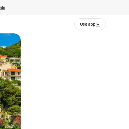
ale
Use app
ëvizur ekranin.