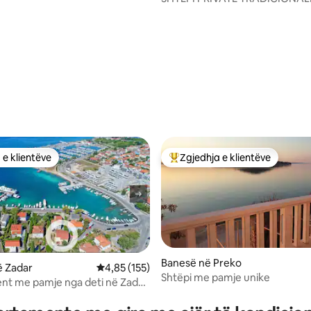
QYTET - park privat
 e klientëve
Zgjedhja e klientëve
 e klientëve
Më të mirat e zgjedhjeve të kli
Banesë në Preko
ë Zadar
Vlerësimi mesatar 4,85 nga 5, 155 vlerësime
4,85 (155)
Shtëpi me pamje unike
nt me pamje nga deti në Zadar
 nga 5, 117 vlerësime