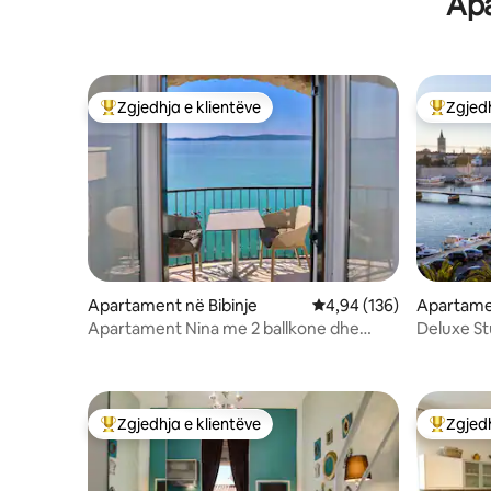
Apa
Zgjedhja e klientëve
Zgjedh
Më të mirat e zgjedhjeve të klientëve
Më të mi
Apartament në Bibinje
Vlerësimi mesatar 4,94 
4,94 (136)
Apartame
Apartament Nina me 2 ballkone dhe
Deluxe St
pamje nga deti
Zgjedhja e klientëve
Zgjedh
Më të mirat e zgjedhjeve të klientëve
Më të mi