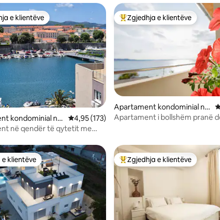
ja e klientëve
Zgjedhja e klientëve
rat e zgjedhjeve të klientëve
Më të mirat e zgjedhjeve të kli
nga 5, 386 vlerësime
Apartament kondominial në
V
Zadar
Apartament i bollshëm pranë d
nt kondominial në
Vlerësimi mesatar 4,95 nga 5, 173 vlerësime
4,95 (173)
t në qendër të qytetit me
rkim falas në rrugë
 e klientëve
Zgjedhja e klientëve
 e klientëve
Më të mirat e zgjedhjeve të kli