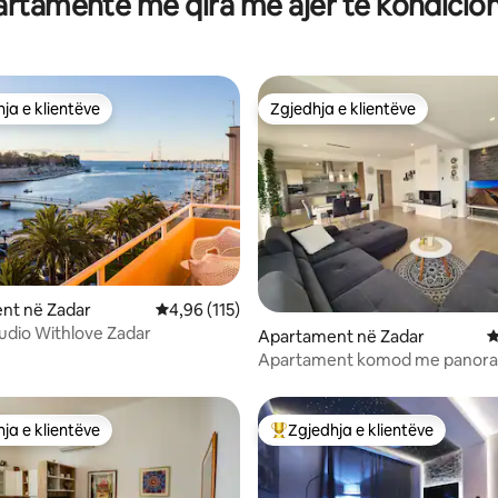
rtamente me qira me ajër të kondicio
ja e klientëve
Zgjedhja e klientëve
rat e zgjedhjeve të klientëve
Zgjedhja e klientëve
nga 5, 136 vlerësime
nt në Zadar
Vlerësimi mesatar 4,96 nga 5, 115 vlerësime
4,96 (115)
udio Withlove Zadar
Apartament në Zadar
V
Apartament komod me panor
ja e klientëve
Zgjedhja e klientëve
rat e zgjedhjeve të klientëve
Më të mirat e zgjedhjeve të kli