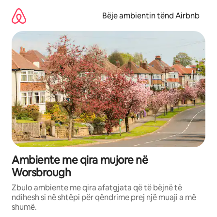
Kalo
te
Bëje ambientin tënd Airbnb
përmbajtja
Ambiente me qira mujore në
Worsbrough
Zbulo ambiente me qira afatgjata që të bëjnë të
ndihesh si në shtëpi për qëndrime prej një muaji a më
shumë.