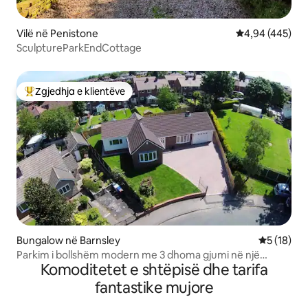
Vilë në Penistone
Vlerësimi mesa
4,94 (445)
SculptureParkEndCottage
Zgjedhja e klientëve
Më të mirat e zgjedhjeve të klientëve
Bungalow në Barnsley
Vlerësimi 
5 (18)
Parkim i bollshëm modern me 3 dhoma gjumi në një
Komoditetet e shtëpisë dhe tarifa
bungalow të bollshëm.
fantastike mujore