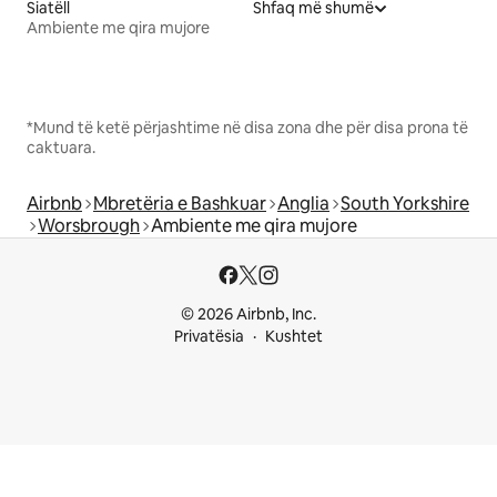
Siatëll
Shfaq më shumë
Ambiente me qira mujore
*Mund të ketë përjashtime në disa zona dhe për disa prona të
caktuara.
Airbnb
Mbretëria e Bashkuar
Anglia
South Yorkshire
Worsbrough
Ambiente me qira mujore
© 2026 Airbnb, Inc.
Privatësia
Kushtet