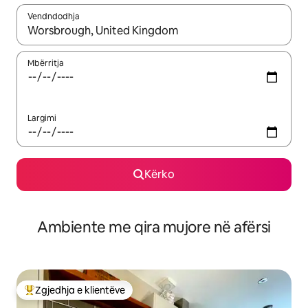
Vendndodhja
Kur rezultatet të jenë të disponueshme, lëviz me butonat e shig
Mbërritja
Largimi
Kërko
Ambiente me qira mujore në afërsi
Zgjedhja e klientëve
Më të mirat e zgjedhjeve të klientëve