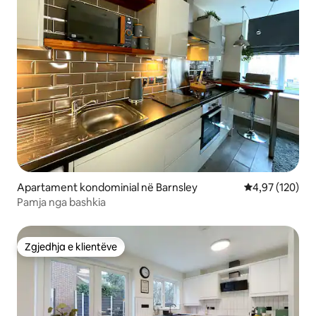
Apartament kondominial në Barnsley
Vlerësimi mesa
4,97 (120)
Pamja nga bashkia
Zgjedhja e klientëve
Zgjedhja e klientëve