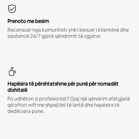
Prenoto me besim
Recensuar nga komuniteti ynë i besuar i klientëve dhe
asistencë 24/7 gjatë qëndrimit të zgjatur.
Hapësira të përshtatshme për punë për nomadët
dixhitalë
Po udhëton si profesionist? Gjej një qëndrim afatgjatë
që ofron wifi me shpejtësi të lartë dhe hapësira të
dedikuara pune.