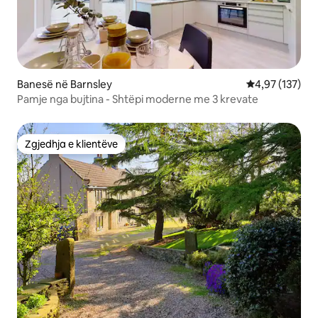
Banesë në Barnsley
Vlerësimi mesa
4,97 (137)
Pamje nga bujtina - Shtëpi moderne me 3 krevate
Zgjedhja e klientëve
Zgjedhja e klientëve