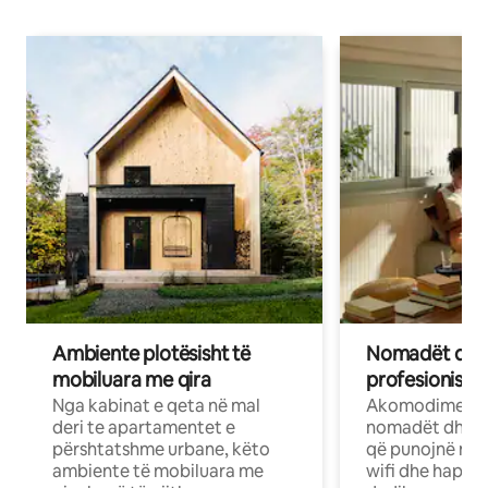
Ambiente plotësisht të
Nomadët dixh
mobiluara me qira
profesionistët
Nga kabinat e qeta në mal
Akomodime të 
deri te apartamentet e
nomadët dhe pr
përshtatshme urbane, këto
që punojnë në 
ambiente të mobiluara me
wifi dhe hapësi