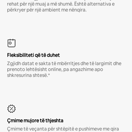
rehat për një muaj a më shumë. Është alternativa e
përkryer për një ambient me nënqira.
Fleksibiliteti që të duhet
Zgjidh datat e sakta të mbërritjes dhe të largimit dhe
prenoto lehtësisht online, pa angazhime apo
shkresurina shtesë.*
Çmime mujore të thjeshta
Çmime të veçanta për shtëpitë e pushimeve me qira