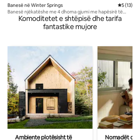
Banesë në Winter Springs
Vlerësimi 
5 (13)
Banesë njëkatëshe me 4 dhoma gjumi me hapësirë të
Komoditetet e shtëpisë dhe tarifa
bollshme
fantastike mujore
Ambiente plotësisht të
Nomadët dixh