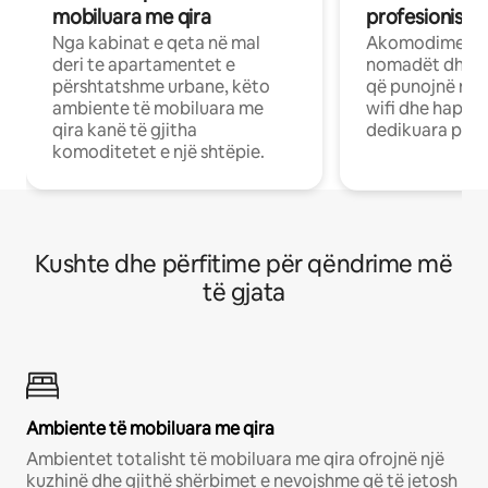
mobiluara me qira
profesionistët
Nga kabinat e qeta në mal
Akomodime të 
deri te apartamentet e
nomadët dhe pr
përshtatshme urbane, këto
që punojnë në 
ambiente të mobiluara me
wifi dhe hapësi
qira kanë të gjitha
dedikuara pune
komoditetet e një shtëpie.
Kushte dhe përfitime për qëndrime më
të gjata
Ambiente të mobiluara me qira
Ambientet totalisht të mobiluara me qira ofrojnë një
kuzhinë dhe gjithë shërbimet e nevojshme që të jetosh