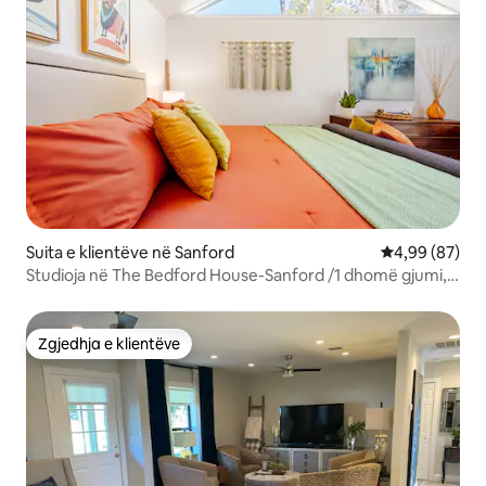
Suita e klientëve në Sanford
Vlerësimi mes
4,99 (87)
Studioja në The Bedford House-Sanford /1 dhomë gjumi, 1
banjë
Zgjedhja e klientëve
Zgjedhja e klientëve