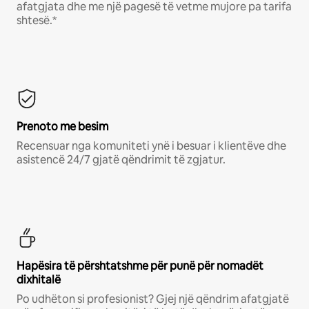
afatgjata dhe me një pagesë të vetme mujore pa tarifa
shtesë.*
Prenoto me besim
Recensuar nga komuniteti ynë i besuar i klientëve dhe
asistencë 24/7 gjatë qëndrimit të zgjatur.
Hapësira të përshtatshme për punë për nomadët
dixhitalë
Po udhëton si profesionist? Gjej një qëndrim afatgjatë