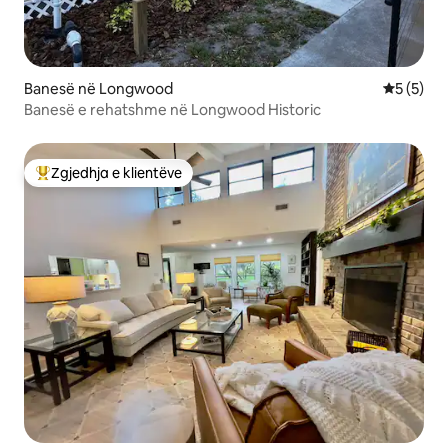
Banesë në Longwood
Vlerësimi
5 (5)
Banesë e rehatshme në Longwood Historic
Zgjedhja e klientëve
Më të mirat e zgjedhjeve të klientëve