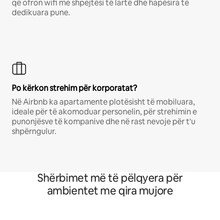
që ofron wifi me shpejtësi të lartë dhe hapësira të
dedikuara pune.
Po kërkon strehim për korporatat?
Në Airbnb ka apartamente plotësisht të mobiluara,
ideale për të akomoduar personelin, për strehimin e
punonjësve të kompanive dhe në rast nevoje për t'u
shpërngulur.
Shërbimet më të pëlqyera për
ambientet me qira mujore