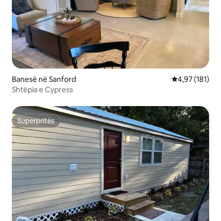
Banesë në Sanford
Vlerësimi mesa
4,97 (181)
Shtëpia e Cypress
Superpritës
Superpritës