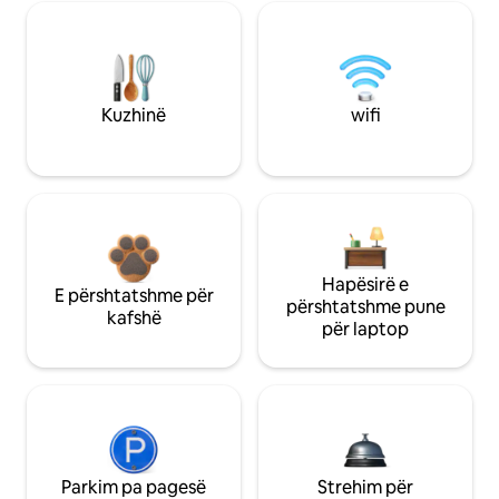
Kuzhinë
wifi
Hapësirë e
E përshtatshme për
përshtatshme pune
kafshë
për laptop
Parkim pa pagesë
Strehim për