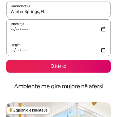
Vendndodhja
Kur rezultatet të jenë të disponueshme, lëviz me butonat e shig
Mbërritja
Largimi
Kërko
Ambiente me qira mujore në afërsi
Zgjedhja e klientëve
Më të mirat e zgjedhjeve të klientëve