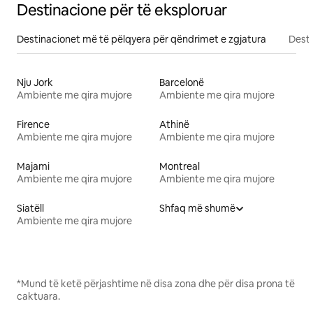
Destinacione për të eksploruar
Destinacionet më të pëlqyera për qëndrimet e zgjatura
Desti
Nju Jork
Barcelonë
Ambiente me qira mujore
Ambiente me qira mujore
Firence
Athinë
Ambiente me qira mujore
Ambiente me qira mujore
Majami
Montreal
Ambiente me qira mujore
Ambiente me qira mujore
Siatëll
Shfaq më shumë
Ambiente me qira mujore
*Mund të ketë përjashtime në disa zona dhe për disa prona të
caktuara.