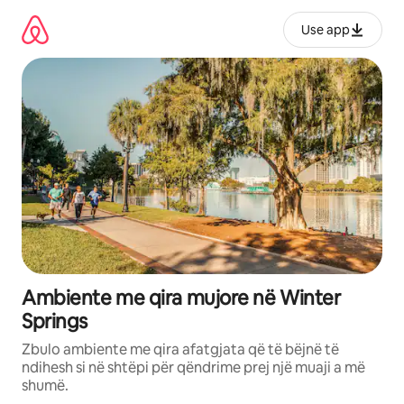
Kalo
te
Use app
përmbajtja
Ambiente me qira mujore në Winter
Springs
Zbulo ambiente me qira afatgjata që të bëjnë të
ndihesh si në shtëpi për qëndrime prej një muaji a më
shumë.