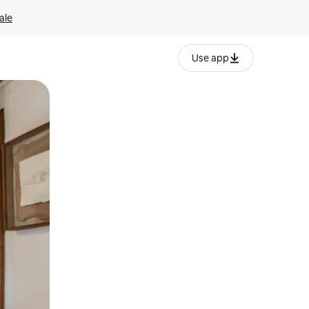
ale
Use app
ëvizur ekranin.