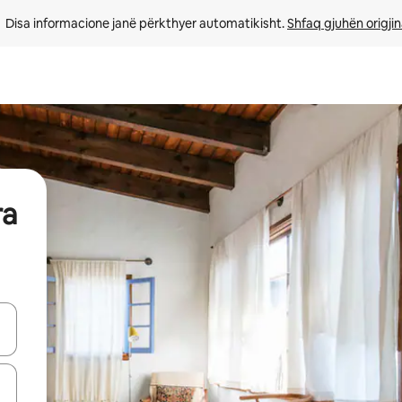
Disa informacione janë përkthyer automatikisht. 
Shfaq gjuhën origjin
ra
butonat e shigjetave lart e poshtë ose eksploro duke prekur ose duke l