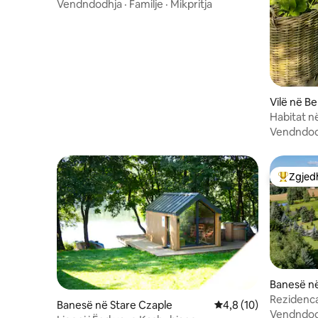
Vendndodhja
·
Familje
·
Mikpritja
Vilë në Be
Habitat n
Vendndod
Zgjedh
Më të mi
Banesë n
Rezidenc
Banesë në Stare Czaple
Vlerësimi mesatar 4,8
4,8 (10)
Vendndod