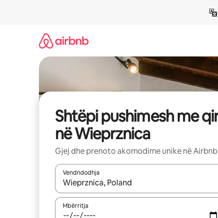
Kalo
te
përmbajtja
Shtëpi pushimesh me qi
në Wieprznica
Gjej dhe prenoto akomodime unike në Airbnb
Vendndodhja
Kur rezultatet të jenë të disponueshme, lëviz me 
Mbërritja