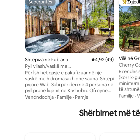
Superpritës
Zgjedh
Superpritës
Më të mi
Vilë në 
Shtëpiza në Łubiana
Vlerësimi mesatar 4,92
4,92 (49)
Cherry C
Pyll vilash/vaskë me
Natura S
E rëndësi
hidromasazh/oxhak/sauna/liqeni
Përfshihet qasje e pakufizuar në një
(korrik-g
Kashubia
vaskë me hidromasazh dhe sauna. Shtëpi
minimumi 
pyjore Wabi Sabi për deri në 4 persona në
të shtunën
pyll pranë liqenit në Kashubia. Ofrojmë
prej druri
Familje
·
V
një vilë fshati dykatëshe me rreth 45m2
Vendndodhja
·
Familje
·
Pamje
ndodhet 
me dy dhoma gjumi të ndara, një dhomë
të Kashub
ndenjjeje të përbashkët me një aneks,
Shërbimet më të 
Vila ndodh
një dhomë ngrënieje, një banjë dhe një
gardh (2.
tarracë të madhe të rrethuar nga një pyll.
frutash, t
Trualli në të cilin qëndron vila është rreth
fushë rek
500m2 dhe është i rrethuar me gardh.
lojërash d
Përveç kësaj, kemi një vaskë me