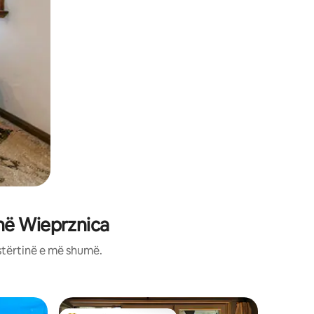
në Wieprznica
stërtinë e më shumë.
Shtëpiza