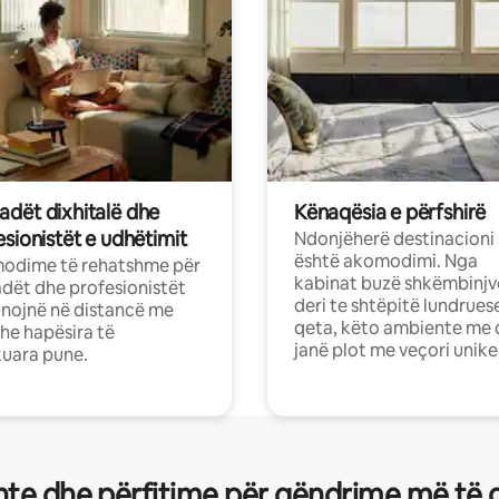
dët dixhitalë dhe
Kënaqësia e përfshirë
sionistët e udhëtimit
Ndonjëherë destinacioni
është akomodimi. Nga
odime të rehatshme për
kabinat buzë shkëmbinjv
ët dhe profesionistët
deri te shtëpitë lundrues
nojnë në distancë me
qeta, këto ambiente me 
dhe hapësira të
janë plot me veçori unike
uara pune.
te dhe përfitime për qëndrime më të 