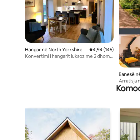
Hangar në North Yorkshire
Vlerësimi mesatar 4,94 
4,94 (145)
Konvertimi i hangarit luksoz me 2 dhoma
gjumi me zjarr
Banesë në
Arratisja
Komodi