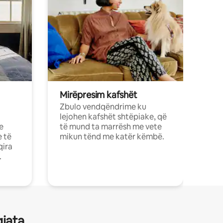
Mirëpresim kafshët
Zbulo vendqëndrime ku
lejohen kafshët shtëpiake, që
e
të mund ta marrësh me vete
e të
mikun tënd me katër këmbë.
qira
.
gjata