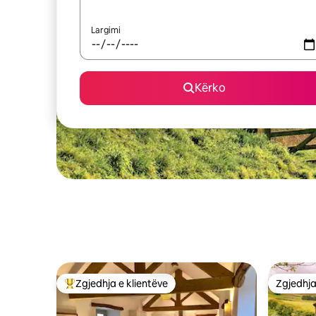
Largimi
Kërko
Zgjedhja e klientëve
Zgjedhja
Më të mirat e zgjedhjeve të klientëve
Zgjedhja