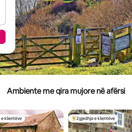
Ambiente me qira mujore në afërsi
 e klientëve
Zgjedhja e klientëve
 e klientëve
Më të mirat e zgjedhjeve të kli