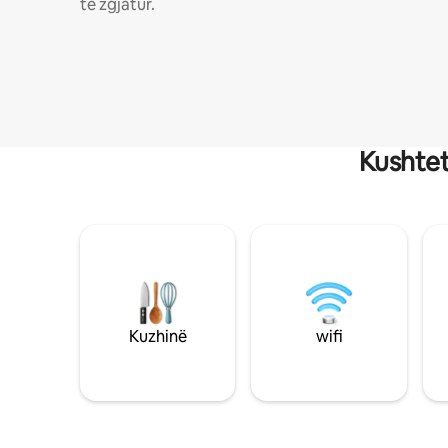
të zgjatur.
Kushtet
Kuzhinë
wifi