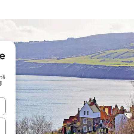
e
 të
ji
butonat e shigjetave lart e poshtë ose eksploro duke prekur ose duke l