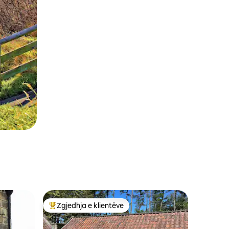
Zgjedhja e klientëve
entëve
Më të mirat e zgjedhjeve të klientëve