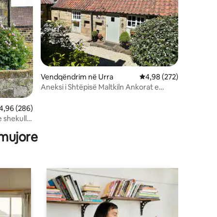
Vendqëndrim në Urra
Vlerësimi mesatar 4,98
4,98 (272)
Aneksi i Shtëpisë Maltkiln Ankorat e
North Yorkshire
lerësimi mesatar 4,96 nga 5, 286 vlerësime
4,96 (286)
 shekullit
 mujore