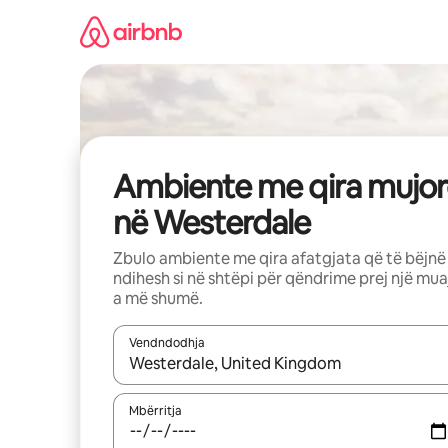
Kalo
te
përmbajtja
Ambiente me qira mujor
në Westerdale
Zbulo ambiente me qira afatgjata që të bëjnë
ndihesh si në shtëpi për qëndrime prej një mua
a më shumë.
Vendndodhja
Kur rezultatet të jenë të disponueshme, lëviz me 
Mbërritja