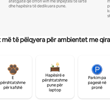
afatgjatë që ofron wifi me shpejtësi të lartë
m
dhe hapësira të dedikuara pune.
p
k
s
 më të pëlqyera për ambientet me qir
Hapësirë e
E
Parkim pa
përshtatshme
përshtatshme
pagesë në
pune për
për kafshë
pronë
laptop