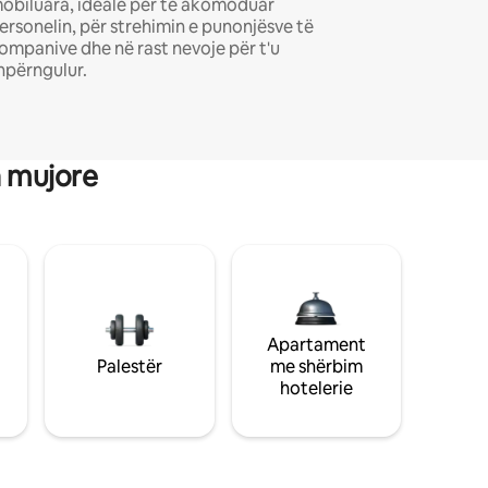
obiluara, ideale për të akomoduar
ersonelin, për strehimin e punonjësve të
ompanive dhe në rast nevoje për t'u
hpërngulur.
a mujore
Apartament
Palestër
me shërbim
hotelerie