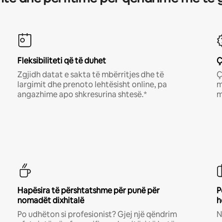
Fleksibiliteti që të duhet
Ç
Zgjidh datat e sakta të mbërritjes dhe të
Ç
largimit dhe prenoto lehtësisht online, pa
m
angazhime apo shkresurina shtesë.*
m
Hapësira të përshtatshme për punë për
P
nomadët dixhitalë
h
Po udhëton si profesionist? Gjej një qëndrim
N