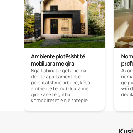
Ambiente plotësisht të
Noma
mobiluara me qira
profe
Nga kabinat e qeta në mal
Akom
deri te apartamentet e
nomad
përshtatshme urbane, këto
që pu
ambiente të mobiluara me
wifi 
qira kanë të gjitha
dedik
komoditetet e një shtëpie.
Kush