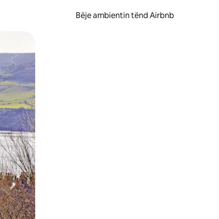
Bëje ambientin tënd Airbnb
ëvizur ekranin.