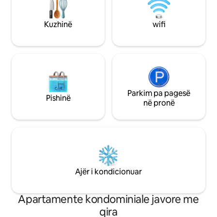
tenisi, fushë bask
sërf drejt e nga dera jote. Zgjimi në
shtigje për ecje/vrapim. Njës
ritmin e oqeanit mund të ndryshojë
dhe lavatriçe/tha
Kuzhinë
wifi
jetën tuaj përgjithmonë.
plotë.
Parkim pa pagesë
Pishinë
në pronë
Ajër i kondicionuar
Apartamente kondominiale javore me
qira