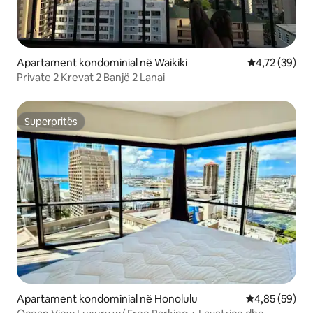
Apartament kondominial në Waikiki
Vlerësimi mes
4,72 (39)
Private 2 Krevat 2 Banjë 2 Lanai
Superpritës
Superpritës
Apartament kondominial në Honolulu
Vlerësimi mes
4,85 (59)