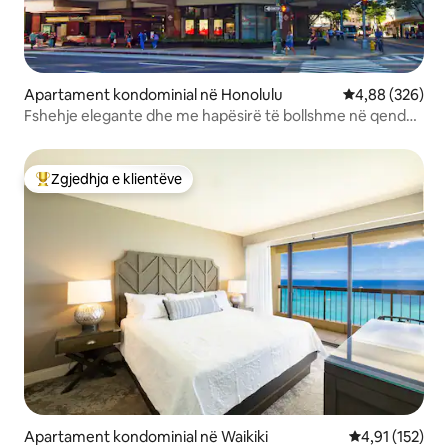
Apartament kondominial në Honolulu
Vlerësimi mesa
4,88 (326)
Fshehje elegante dhe me hapësirë të bollshme në qendër
të qytetit w/Parking
Zgjedhja e klientëve
Më të mirat e zgjedhjeve të klientëve
Apartament kondominial në Waikiki
Vlerësimi mesa
4,91 (152)