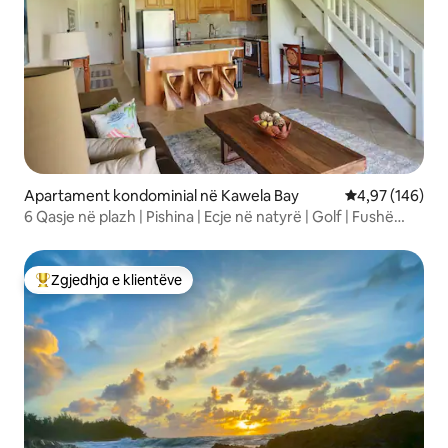
Apartament kondominial në Kawela Bay
Vlerësimi mesa
4,97 (146)
6 Qasje në plazh | Pishina | Ecje në natyrë | Golf | Fushë
sporti
Zgjedhja e klientëve
Më të mirat e zgjedhjeve të klientëve