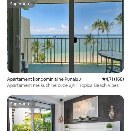
Superpritës
Superpritës
Apartament kondominial në Punaluu
Vlerësimi mesa
4,71 (168)
Apartament me kuzhinë buzë ujit "Tropical Beach Vibes"
Superpritës
Superpritës