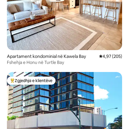
Apartament kondominial në Kawela Bay
Vlerësimi mesa
4,97 (205)
Fshehja e Honu në Turtle Bay
Zgjedhja e klientëve
Më të mirat e zgjedhjeve të klientëve