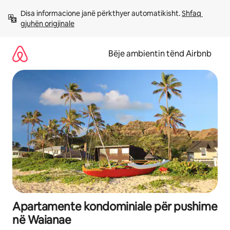
Kalo
Disa informacione janë përkthyer automatikisht. 
Shfaq 
te
gjuhën origjinale
përmbajtja
Bëje ambientin tënd Airbnb
Apartamente kondominiale për pushime
në Waianae