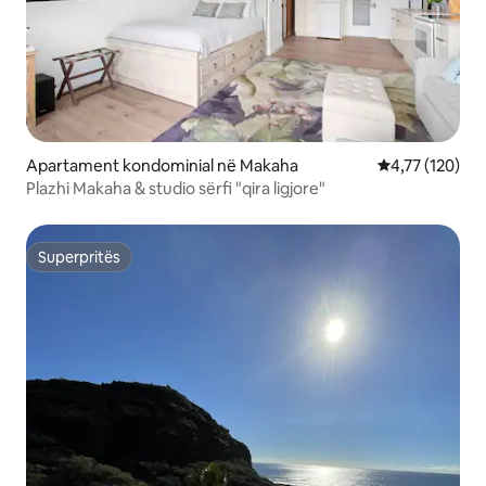
Apartament kondominial në Makaha
Vlerësimi mesa
4,77 (120)
Plazhi Makaha & studio sërfi "qira ligjore"
Superpritës
Superpritës