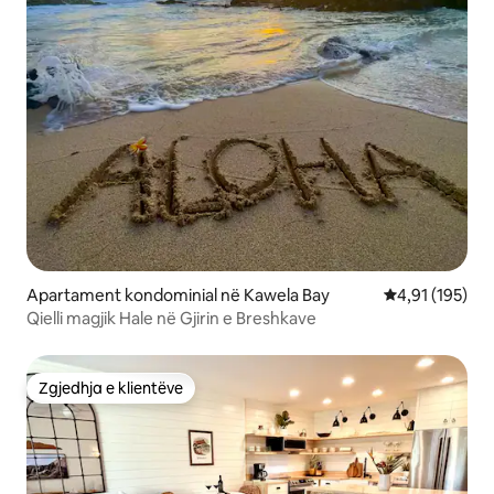
Apartament kondominial në Kawela Bay
Vlerësimi mesa
4,91 (195)
Qielli magjik Hale në Gjirin e Breshkave
Zgjedhja e klientëve
Zgjedhja e klientëve