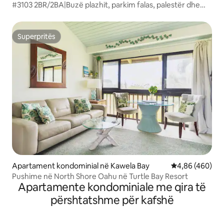
#3103 2BR/2BA|Buzë plazhit, parkim falas, palestër dhe
pishinë
Superpritës
Superpritës
Apartament kondominial në Kawela Bay
Vlerësimi mesa
4,86 (460)
Pushime në North Shore Oahu në Turtle Bay Resort
Apartamente kondominiale me qira të
përshtatshme për kafshë