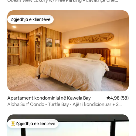
Ocean View Luxury w/ Free Parking + Lavatriçe dhe
Tharëse rrobash
Zgjedhja e klientëve
Zgjedhja e klientëve
Apartament kondominial në Kawela Bay
Vlerësimi mes
4,98 (58)
Aloha Surf Condo - Turtle Bay - Ajër i kondicionuar + 2
biçikleta elektrike
Zgjedhja e klientëve
Më të mirat e zgjedhjeve të klientëve