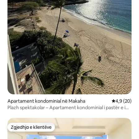
Apartament kondominial në Makaha
Vlerësimi me
4,9 (20)
Plazh spektakolar – Apartament kondominial i pastër e i
bukur
Zgjedhja e klientëve
Zgjedhja e klientëve