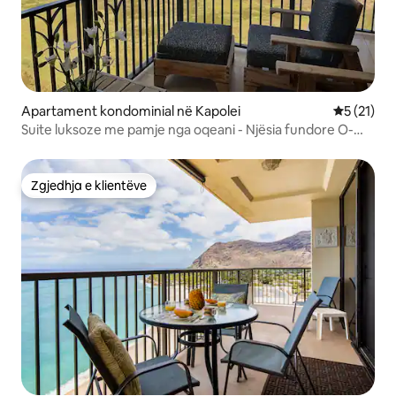
Apartament kondominial në Kapolei
Vlerësimi 
5 (21)
Suite luksoze me pamje nga oqeani - Njësia fundore O-
824
Zgjedhja e klientëve
Zgjedhja e klientëve