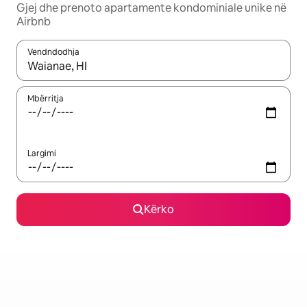
Gjej dhe prenoto apartamente kondominiale unike në
Airbnb
Vendndodhja
Kur rezultatet të jenë të disponueshme, lëviz me butonat e shig
Mbërritja
Largimi
Kërko