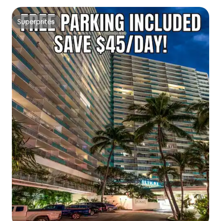
Superpritës
Superpritës