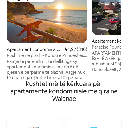
Më të mirat e zgjedhjeve të klientëve
Superpritës
Apartament kondo
Waianae
Paradise Found M
Apartament kondominial n
Vlerësimi mesatar 4,97 nga 5, 3
4,97 (340)
Condo
APARTAMENTI K
ë Makaha
Pushime në plazh - Kondo e Princeshës
ËSHTË AFËR qend
Hauaiane
Pamje të perëndimit të diellit nga ky
mbushur ME njerë
apartament kondominial me rërë në
Honolulusë!! , Ap
pjesën e përparme të plazhit. Asgjë nuk
me 2 dhoma gjumi
të ndan nga ujërat e bruzta të gazuara,
10 minuta më këmbë
Kushtet më të kërkuara për
por gjurmët e këmbëve në rërë. Ballkoni
famshëm Waianae 
është lartësia ideale për shikimin e
apartamente kondominiale me qira në
ta shohësh oqeanin nga lanai
breshkave. Nga nëntori deri në prill
ana perëndimore 
Waianae
mund të dallosh një balenë. Kjo tokë e
kondominial ka pa
gjallë është plot me surpriza. Edhe
mrekullueshme. Te
delfinët rrotullohen deri tani dhe pastaj.
me shumë bimë dh
Shpëto nga turmat e Waikiki për të
shkëlqyera për t '
përjetuar një mënyrë jetese të vërtetë
pishina, 2 vaska 
në Havai. Snorkel, dërrasë boogie ose