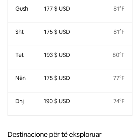
Gush
177 $ USD
81°F
Sht
175 $ USD
81°F
Tet
193 $ USD
80°F
Nën
175 $ USD
77°F
Dhj
190 $ USD
74°F
Destinacione për të eksploruar