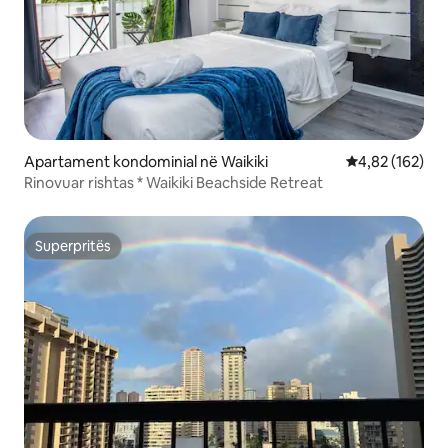
Apartament kondominial në Waikiki
Vlerësimi mesa
4,82 (162)
Rinovuar rishtas * Waikiki Beachside Retreat
Superpritës
Superpritës