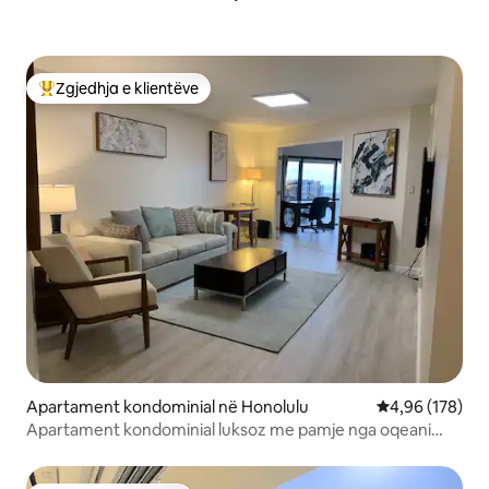
Zgjedhja e klientëve
Më të mirat e zgjedhjeve të klientëve
Apartament kondominial në Honolulu
Vlerësimi mesa
4,96 (178)
Apartament kondominial luksoz me pamje nga oqeani
dhe parkim FALAS!