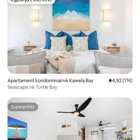
Zgjedhja e klientëve
Apartament kondominial në Kawela Bay
Vlerësimi mesa
4,92 (174)
Seascape në Turtle Bay
Superpritës
Superpritës