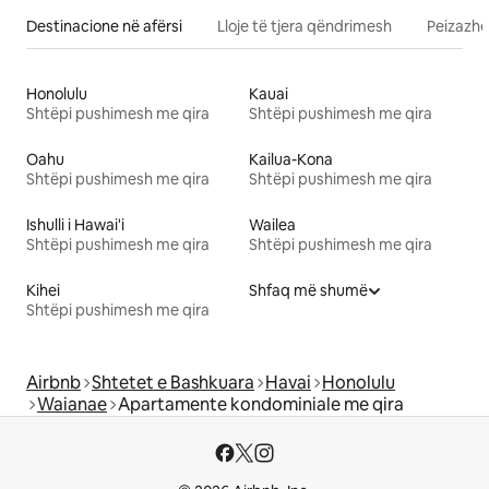
Destinacione në afërsi
Lloje të tjera qëndrimesh
Peizazhe
Honolulu
Kauai
Shtëpi pushimesh me qira
Shtëpi pushimesh me qira
Oahu
Kailua-Kona
Shtëpi pushimesh me qira
Shtëpi pushimesh me qira
Ishulli i Hawai'i
Wailea
Shtëpi pushimesh me qira
Shtëpi pushimesh me qira
Kihei
Shfaq më shumë
Shtëpi pushimesh me qira
Airbnb
Shtetet e Bashkuara
Havai
Honolulu
Waianae
Apartamente kondominiale me qira