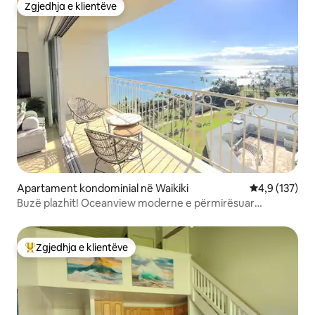
Zgjedhja e klientëve
Zgjedhja e klientëve
Apartament kondominial në Waikiki
Vlerësimi mes
4,9 (137)
Buzë plazhit! Oceanview moderne e përmirësuar
(WS1116)
Zgjedhja e klientëve
Më të mirat e zgjedhjeve të klientëve