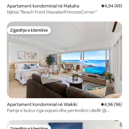
Apartament kondominial në Makaha
Vlerësimi mes
4,94 (49)
Njësia "Beach Front HawaiianPrincessCorner"
Zgjedhja e klientëve
Zgjedhja e klientëve
Apartament kondominial në Waikiki
Vlerësimi mes
4,96 (96)
Pamje e bukur nga oqeani dhe perëndimi i diellit @
IlikaiResort w/Parking
Zgjedhja e klientëve