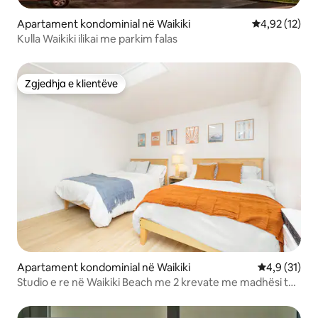
Apartament kondominial në Waikiki
Vlerësimi mes
4,92 (12)
Kulla Waikiki ilikai me parkim falas
Zgjedhja e klientëve
Zgjedhja e klientëve
Apartament kondominial në Waikiki
Vlerësimi me
4,9 (31)
Studio e re në Waikiki Beach me 2 krevate me madhësi të
plotë