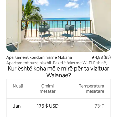
Apartament kondominial në Makaha
Vlerësimi mes
4,88 (85)
Apartament buzë plazhit-Paketë falas me Wi-Fi-Pishinë, 2
Kur është koha më e mirë për ta vizituar
vaska me hidromasazh
Waianae?
Muaji
Çmimi
Temperatura
mesatar
mesatare
Jan
175 $ USD
73°F