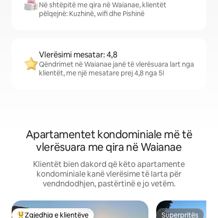
Në shtëpitë me qira në Waianae, klientët
pëlqejnë: Kuzhinë, wifi dhe Pishinë
Vlerësimi mesatar: 4,8
Qëndrimet në Waianae janë të vlerësuara lart nga
klientët, me një mesatare prej 4,8 nga 5!
Apartamentet kondominiale më të
vlerësuara me qira në Waianae
Klientët bien dakord që këto apartamente
kondominiale kanë vlerësime të larta për
vendndodhjen, pastërtinë e jo vetëm.
Zgjedhja e klientëve
Superpritës