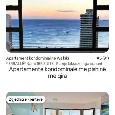
Apartament kondominial në Waikiki
Vlerësimi 
5 (91)
* ERRALLË* Nami 1BR SUITE | Pamje luksoze nga oqeani
Apartamente kondominale me pishinë
me qira
Zgjedhja e klientëve
Zgjedhja e klientëve