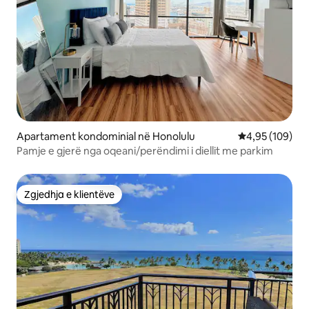
Apartament kondominial në Honolulu
Vlerësimi mesa
4,95 (109)
Pamje e gjerë nga oqeani/perëndimi i diellit me parkim
Zgjedhja e klientëve
Zgjedhja e klientëve