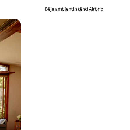
Bëje ambientin tënd Airbnb
ëvizur ekranin.