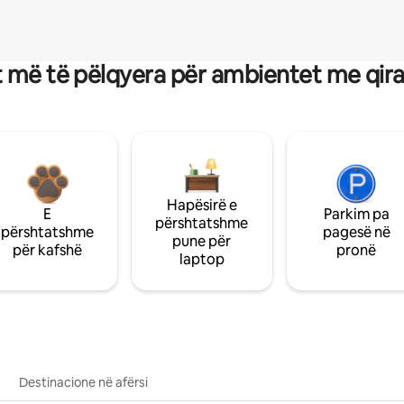
 më të pëlqyera për ambientet me qir
Hapësirë e
E
Parkim pa
përshtatshme
përshtatshme
pagesë në
pune për
për kafshë
pronë
laptop
Destinacione në afërsi