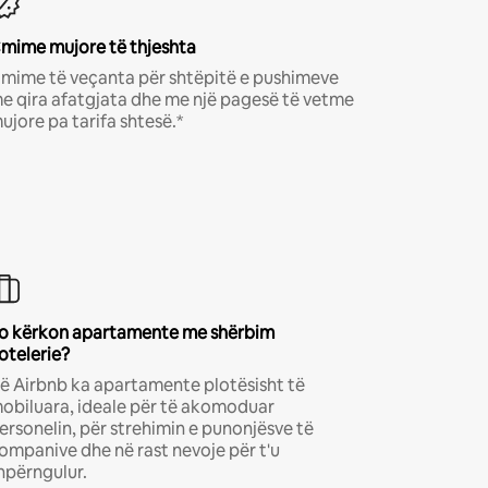
mime mujore të thjeshta
mime të veçanta për shtëpitë e pushimeve
e qira afatgjata dhe me një pagesë të vetme
ujore pa tarifa shtesë.*
o kërkon apartamente me shërbim
otelerie?
ë Airbnb ka apartamente plotësisht të
obiluara, ideale për të akomoduar
ersonelin, për strehimin e punonjësve të
ompanive dhe në rast nevoje për t'u
hpërngulur.