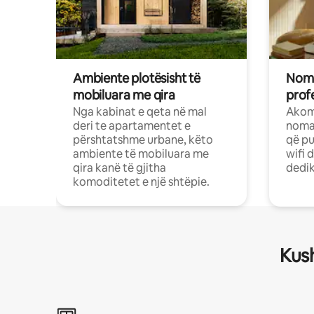
Ambiente plotësisht të
Noma
mobiluara me qira
profe
Nga kabinat e qeta në mal
Akom
deri te apartamentet e
nomad
përshtatshme urbane, këto
që pu
ambiente të mobiluara me
wifi 
qira kanë të gjitha
dedik
komoditetet e një shtëpie.
Kush