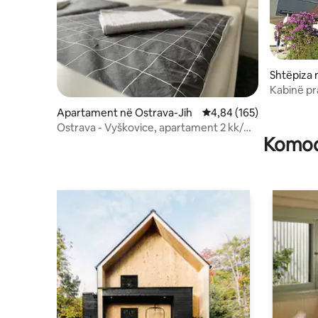
Shtëpiza
Kabinë pr
Apartament në Ostrava-Jih
Vlerësimi mesatar 4,84 
4,84 (165)
Ostrava - Vyškovice, apartament 2 kk/
Komodi
ballkon