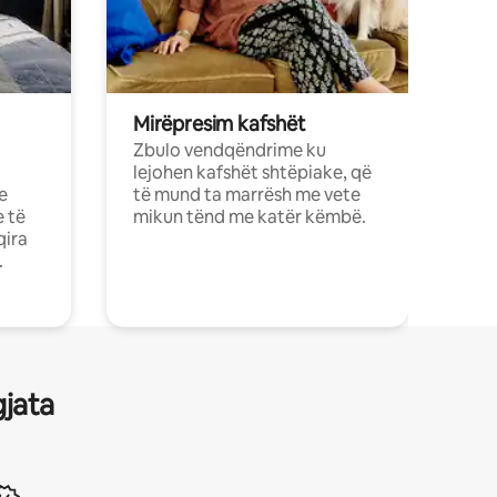
Mirëpresim kafshët
Zbulo vendqëndrime ku
lejohen kafshët shtëpiake, që
e
të mund ta marrësh me vete
e të
mikun tënd me katër këmbë.
qira
.
gjata