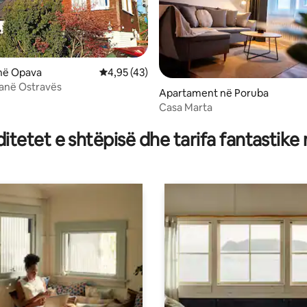
 në Opava
Vlerësimi mesatar 4,95 nga 5, 43 vlerësime
4,95 (43)
anë Ostravës
Apartament në Poruba
Casa Marta
nga 5, 165 vlerësime
tetet e shtëpisë dhe tarifa fantastike