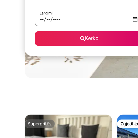
Largimi
Kërko
Superpritës
Zgjedhja
Superpritës
Zgjedhja