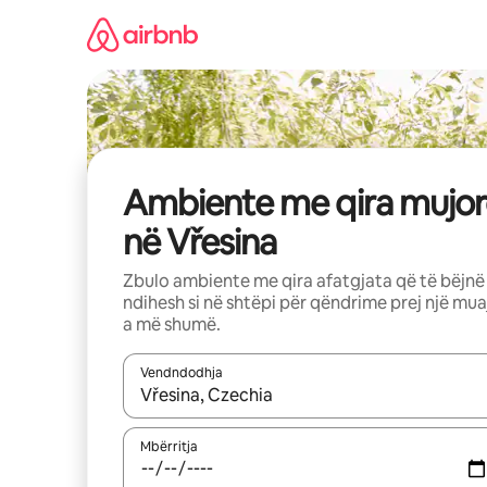
Kalo
te
përmbajtja
Ambiente me qira mujor
në Vřesina
Zbulo ambiente me qira afatgjata që të bëjnë
ndihesh si në shtëpi për qëndrime prej një mua
a më shumë.
Vendndodhja
Kur rezultatet të jenë të disponueshme, lëviz me 
Mbërritja