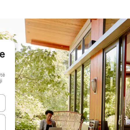
e
 të
ji
butonat e shigjetave lart e poshtë ose eksploro duke prekur ose duke l