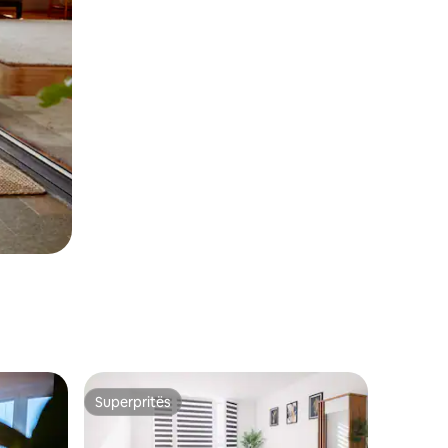
Superpritës
entëve
Superpritës