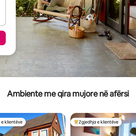
Ambiente me qira mujore në afërsi
 e klientëve
Zgjedhja e klientëve
 e klientëve
Më të mirat e zgjedhjeve të kli