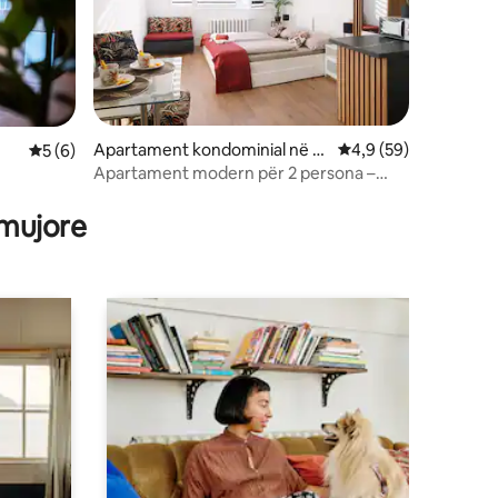
Apartament kondominial në Sl
Vlerësimi mesatar 4,
4,9 (59)
Vlerësimi mesatar 5 nga 5, 6 vlerësime
5 (6)
ezská Ostrava
Apartament modern për 2 persona –
vendndodhje dhe rehati e shkëlqyer
 mujore