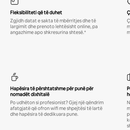
Fleksibiliteti që të duhet
Ç
Zgjidh datat e sakta të mbërritjes dhe të
Ç
largimit dhe prenoto lehtësisht online, pa
m
angazhime apo shkresurina shtesë.*
m
Hapësira të përshtatshme për punë për
P
nomadët dixhitalë
h
Po udhëton si profesionist? Gjej një qëndrim
N
afatgjatë që ofron wifi me shpejtësi të lartë
m
dhe hapësira të dedikuara pune.
p
k
s