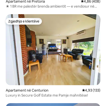
Apartament në Pretoria
Vlerësimi mesa
4,86 (408)
★ 1 BR me palestër brenda ambientit — e vendosur në
qendër ★
Zgjedhja e klientëve
Zgjedhja e klientëve
Apartament në Centurion
Vlerësimi mesa
4,93 (133)
Luxury in Secure Golf Estate me Pamje mahnitëse!