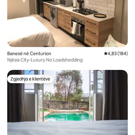
Banesë në Centurion
Vlerësimi mesa
4,83 (184)
Njësia City-Luxury No Loadshedding
Zgjedhja e klientëve
Zgjedhja e klientëve