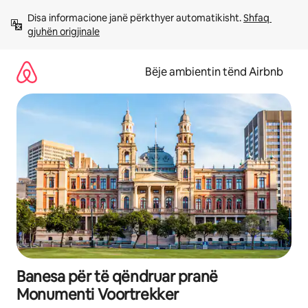
Kalo
Disa informacione janë përkthyer automatikisht. 
Shfaq 
te
gjuhën origjinale
përmbajtja
Bëje ambientin tënd Airbnb
Banesa për të qëndruar pranë
Monumenti Voortrekker