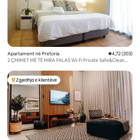
Apartament në Pretoria
Vlerësimi mesa
4,72 (203)
2 ÇMIMET MË TË MIRA FALAS Wi-Fi Private Safe&Clean
Brooklyn
Zgjedhja e klientëve
Më të mirat e zgjedhjeve të klientëve