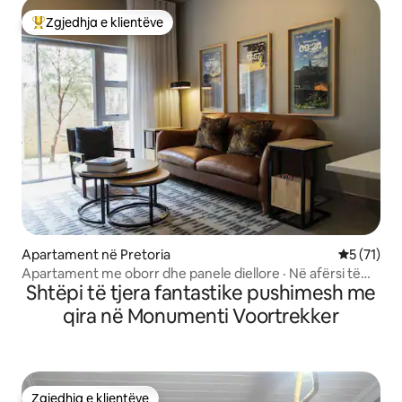
Zgjedhja e klientëve
Më të mirat e zgjedhjeve të klientëve
Apartament në Pretoria
Vlerësimi 
5 (71)
Apartament me oborr dhe panele diellore · Në afërsi të
Shtëpi të tjera fantastike pushimesh me
Hazelwood Village
qira në Monumenti Voortrekker
Zgjedhja e klientëve