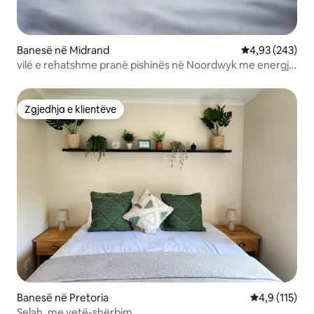
Banesë në Midrand
Vlerësimi mesa
4,93 (243)
vilë e rehatshme pranë pishinës në Noordwyk me energji
rezervë
Zgjedhja e klientëve
Zgjedhja e klientëve
Banesë në Pretoria
Vlerësimi mes
4,9 (115)
Selah, me vetë-shërbim