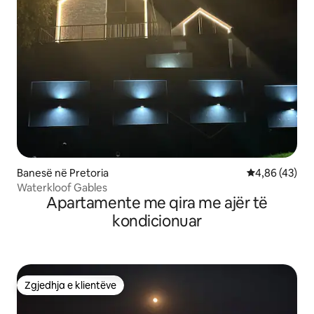
Banesë në Pretoria
Vlerësimi mes
4,86 (43)
Waterkloof Gables
Apartamente me qira me ajër të
kondicionuar
Zgjedhja e klientëve
Zgjedhja e klientëve