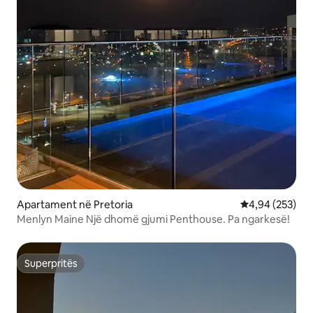
Apartament në Pretoria
Vlerësimi mesa
4,94 (253)
Menlyn Maine Një dhomë gjumi Penthouse. Pa ngarkesë!
Superpritës
Superpritës