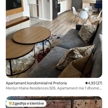
Apartament kondominial në Pretoria
Vlerësimi mes
4,93 (27)
Menlyn Maine Residences 505. Apartament me 1 dhomë
gjumi
Zgjedhja e klientëve
Më të mirat e zgjedhjeve të klientëve