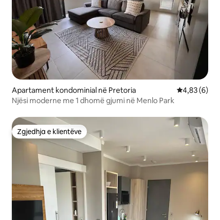
Apartament kondominial në Pretoria
Vlerësimi me
4,83 (6)
Njësi moderne me 1 dhomë gjumi në Menlo Park
Zgjedhja e klientëve
Zgjedhja e klientëve