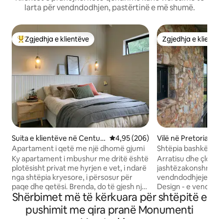
larta për vendndodhjen, pastërtinë e më shumë.
Zgjedhja e klientëve
Zgjedhja e klient
Më të mirat e zgjedhjeve të klientëve
Zgjedhja e klient
Suita e klientëve në Centuri
Vlerësimi mesatar 4,95 nga 5, 2
4,95 (206)
Vilë në Pretoria
on
Apartament i qetë me një dhomë gjumi
Shtëpia bashkëko
Arkitekt
Ky apartament i mbushur me dritë është
Arratisu dhe çlodh
plotësisht privat me hyrjen e vet, i ndarë
jashtëzakonshme.
nga shtëpia kryesore, i përsosur për
vendndodhjeje të
paqe dhe qetësi. Brenda, do të gjesh një
Design - e vendos
Shërbimet më të kërkuara për shtëpitë e
dhomë gjumi të rehatshme me një banjë
pamje panoramike 
brenda në suitë, plus një hapësirë të
qytetit dhe pemëv
pushimit me qira pranë Monumenti
bollshme ndenjjeje me një hapësirë
nga periferitë më t