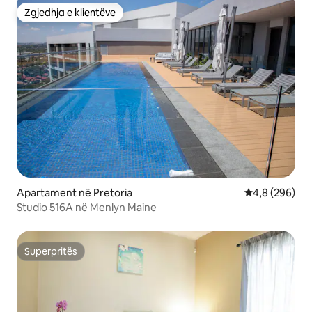
Zgjedhja e klientëve
Zgjedhja e klientëve
Apartament në Pretoria
Vlerësimi mes
4,8 (296)
Studio 516A në Menlyn Maine
Superpritës
Superpritës