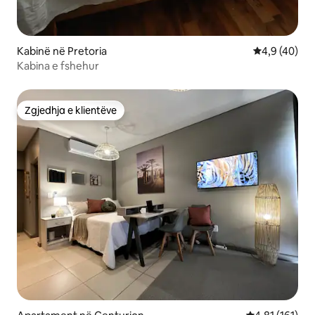
Kabinë në Pretoria
Vlerësimi me
4,9 (40)
Kabina e fshehur
Zgjedhja e klientëve
Zgjedhja e klientëve