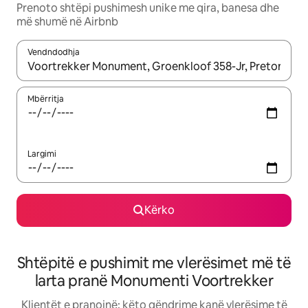
Prenoto shtëpi pushimesh unike me qira, banesa dhe
më shumë në Airbnb
Vendndodhja
Kur rezultatet të jenë të disponueshme, lëviz me butonat e shig
Mbërritja
Largimi
Kërko
Shtëpitë e pushimit me vlerësimet më të
larta pranë Monumenti Voortrekker
Klientët e pranojnë: këto qëndrime kanë vlerësime të