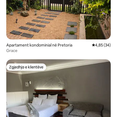
Apartament kondominial në Pretoria
Vlerësimi mes
4,85 (34)
Grace
Zgjedhja e klientëve
Zgjedhja e klientëve