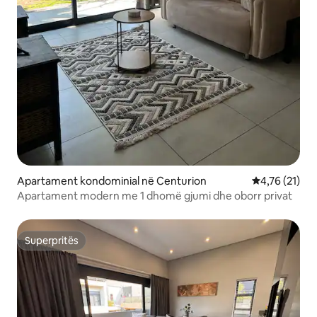
Apartament kondominial në Centurion
Vlerësimi mes
4,76 (21)
Apartament modern me 1 dhomë gjumi dhe oborr privat
Superpritës
Superpritës