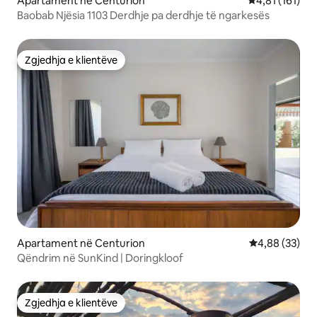
Apartament në Centurion
Vlerësimi mesa
4,81 (161)
Baobab Njësia 1103 Derdhje pa derdhje të ngarkesës
Zgjedhja e klientëve
Zgjedhja e klientëve
Apartament në Centurion
Vlerësimi mes
4,88 (33)
Qëndrim në SunKind | Doringkloof
Zgjedhja e klientëve
Zgjedhja e klientëve