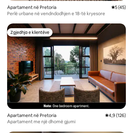
Apartament në Pretoria
Vlerësimi 
5 (45)
Perlë urbane në vendndodhjen e 18-të kryesore
Zgjedhja e klientëve
Zgjedhja e klientëve
Apartament në Pretoria
Vlerësimi mes
4,9 (126)
Apartament me një dhomë gjumi