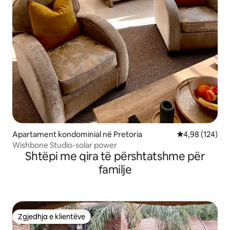
Apartament kondominial në Pretoria
Vlerësimi mesa
4,98 (124)
Wishbone Studio-solar power
Shtëpi me qira të përshtatshme për
familje
Zgjedhja e klientëve
Zgjedhja e klientëve