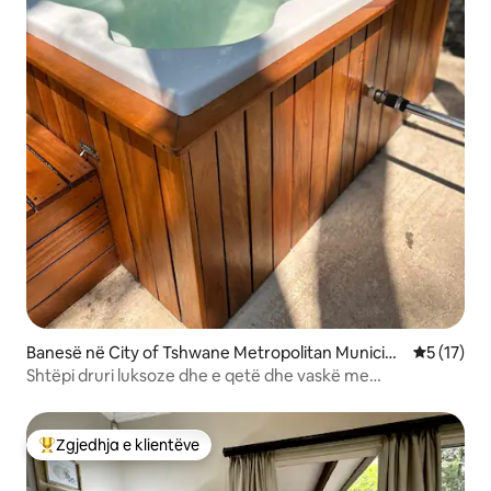
Banesë në City of Tshwane Metropolitan Municipa
Vlerësimi 
5 (17)
lity
Shtëpi druri luksoze dhe e qetë dhe vaskë me
hidromasazh në Pretoria
Zgjedhja e klientëve
Më të mirat e zgjedhjeve të klientëve