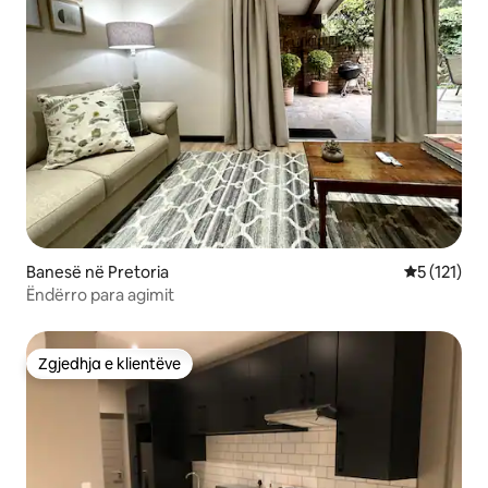
Banesë në Pretoria
Vlerësimi m
5 (121)
Ëndërro para agimit
Zgjedhja e klientëve
Zgjedhja e klientëve