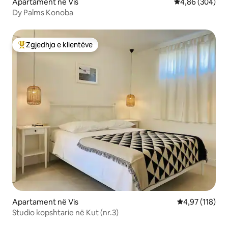
Apartament në Vis
Vlerësimi mesat
4,86 (304)
Dy Palms Konoba
Zgjedhja e klientëve
Më të mirat e zgjedhjeve të klientëve
Apartament në Vis
Vlerësimi mesa
4,97 (118)
Studio kopshtarie në Kut (nr.3)