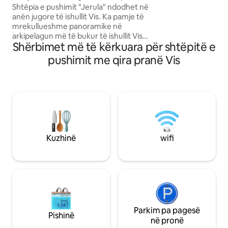
e nevojshme). Me 
pushimi "Jerula 2"
Shtëpia e pushimit "Jerula" ndodhet në
vjen mundësia e pë
anën jugore të ishullit Vis. Ka pamje të
me dy ndenjëse gj
mrekullueshme panoramike në
arkipelagun më të bukur të ishullit Vis
Shërbimet më të kërkuara për shtëpitë e
dhe tarracë të madhe e cila është e
pajisur me pishinë, sallë pritjeje, zonë me
pushimit me qira pranë Vis
diell dhe tavolinë ngrënieje në natyrë me
skarë. Shtëpia është ndërtuar rishtas në
terren kaskadë dhe e kombinuar me
kopsht të mundëson intimitet, privatësi
dhe rehati gjatë pushimeve të tua.
Shtëpia përbëhet nga 3 dhoma, 2 banja
dhe 1 tualet dhe hapësirë e hapur me
dhomën e ndenjjes, zonën e ngrënies
Kuzhinë
wifi
dhe kuzhinën.
Parkim pa pagesë
Pishinë
në pronë