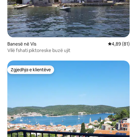
Banesë në Vis
Vlerësimi mes
4,89 (81)
Vilë fshati piktoreske buzë ujit
Zgjedhja e klientëve
Zgjedhja e klientëve