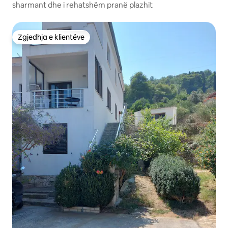
sharmant dhe i rehatshëm pranë plazhit
Zgjedhja e klientëve
Zgjedhja e klientëve