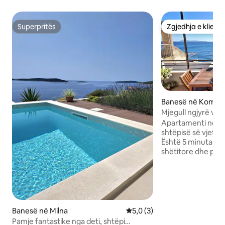
Superpritës
Zgjedhja e klient
Superpritës
Zgjedhja e klient
Banesë në Komiž
Mjegull ngjyrë vjol
Apartamenti ndodh
shtëpisë së vjetër 
Është 5 minuta më
shëtitore dhe pak 
të pajisur plotësis
një dhomë ndenjjej
ballkon privat me 
ishulli Biševo. Ësh
LCD, ajër të kondic
ventilator tavani 
Banesë në Milna
Vlerësimi mesatar 5,0 nga 5,
5,0 (3)
ngrohësin e kohës
Pamje fantastike nga deti, shtëpi