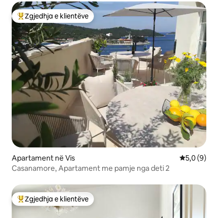
Zgjedhja e klientëve
Më të mirat e zgjedhjeve të klientëve
Apartament në Vis
Vlerësimi m
5,0 (9)
Casanamore, Apartament me pamje nga deti 2
Zgjedhja e klientëve
Më të mirat e zgjedhjeve të klientëve