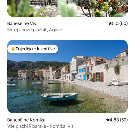
Banesë në Vis
Vlerësimi me
5,0 (60)
Shtëpi buzë plazhit, Agave
Zgjedhja e klientëve
Më të mirat e zgjedhjeve të klientëve
Banesë në Komiža
Vlerësimi mes
4,88 (52)
Vilë plazhi Ribarska - Komiža, Vis