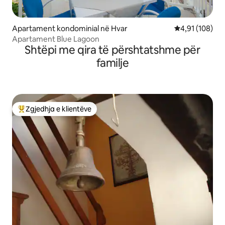
Apartament kondominial në Hvar
Vlerësimi mesa
4,91 (108)
Apartament Blue Lagoon
Shtëpi me qira të përshtatshme për
familje
Zgjedhja e klientëve
Më të mirat e zgjedhjeve të klientëve