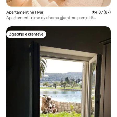
Apartament në Hvar
Vlerësimi mes
4,87 (87)
Apartament i ri me dy dhoma gjumi me pamje të
mrekullueshme
Zgjedhja e klientëve
Zgjedhja e klientëve