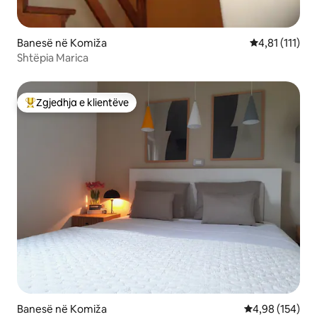
Banesë në Komiža
Vlerësimi mes
4,81 (111)
Shtëpia Marica
Zgjedhja e klientëve
Më të mirat e zgjedhjeve të klientëve
Banesë në Komiža
Vlerësimi mesa
4,98 (154)