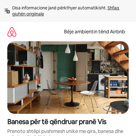
Kalo
Disa informacione janë përkthyer automatikisht. 
Shfaq 
te
gjuhën origjinale
përmbajtja
Bëje ambientin tënd Airbnb
Banesa për të qëndruar pranë Vis
Prenoto shtëpi pushimesh unike me qira, banesa dhe