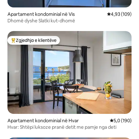
Apartament kondominial në Vis
Vlerësimi mesa
4,93 (109)
Dhomë dyshe Slatki kut-dhomë
Zgjedhja e klientëve
Më të mirat e zgjedhjeve të klientëve
Apartament kondominial në Hvar
Vlerësimi mes
5,0 (190)
Hvar: Shtëpi luksoze pranë detit me pamje nga deti