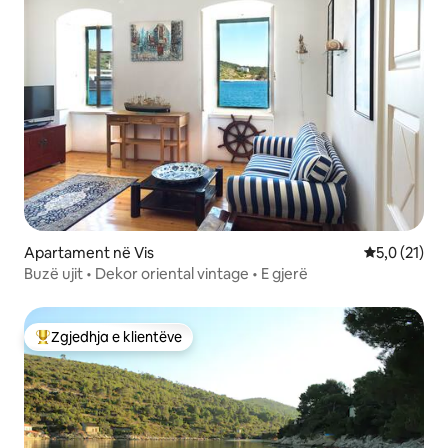
Apartament në Vis
Vlerësimi me
5,0 (21)
Buzë ujit • Dekor oriental vintage • E gjerë
Zgjedhja e klientëve
Më të mirat e zgjedhjeve të klientëve