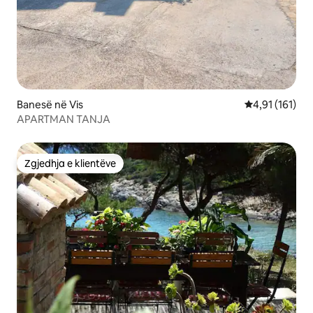
Banesë në Vis
Vlerësimi mesa
4,91 (161)
APARTMAN TANJA
Zgjedhja e klientëve
Zgjedhja e klientëve