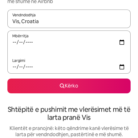
më shumë në Airbnb
Vendndodhja
Kur rezultatet të jenë të disponueshme, lëviz me butonat e shig
Mbërritja
Largimi
Kërko
Shtëpitë e pushimit me vlerësimet më të
larta pranë Vis
Klientët e pranojnë: këto qëndrime kanë vlerësime të
larta për vendndodhjen, pastërtinë e më shumë.