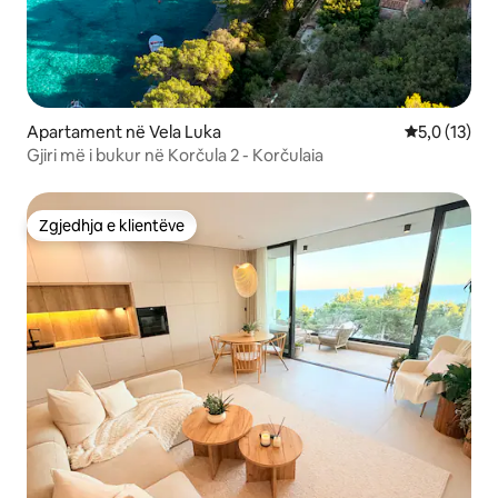
Apartament në Vela Luka
Vlerësimi me
5,0 (13)
Gjiri më i bukur në Korčula 2 - Korčulaia
Zgjedhja e klientëve
Zgjedhja e klientëve