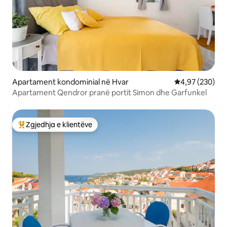
Apartament kondominial në Hvar
Vlerësimi mesa
4,97 (230)
Apartament Qendror pranë portit Simon dhe Garfunkel
Zgjedhja e klientëve
Më të mirat e zgjedhjeve të klientëve