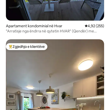
Apartament kondominial në Hvar
Vlerësimi mesa
4,92 (255)
"Arratisje nga ëndrra në qytetin HVAR" (Qendër) me
pamje nga DETI
Zgjedhja e klientëve
Më të mirat e zgjedhjeve të klientëve