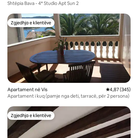
Shtëpia Bava - 4* Studio Apt Sun 2
Zgjedhja e klientëve
Zgjedhja e klientëve
Apartament në Vis
Vlerësimi mesa
4,87 (345)
Apartament i kuq (pamje nga deti, tarracë, për 2 persona)
Zgjedhja e klientëve
Zgjedhja e klientëve