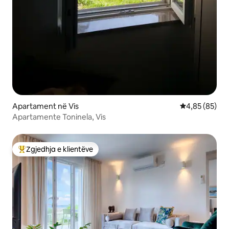
Apartament në Vis
Vlerësimi mes
4,85 (85)
Apartamente Toninela, Vis
Zgjedhja e klientëve
Më të mirat e zgjedhjeve të klientëve