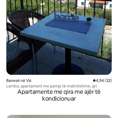
Banesë në Vis
Vlerësimi mes
4,94 (32)
Lartësi, apartament me pamje të mahnitshme, gri
Apartamente me qira me ajër të
kondicionuar