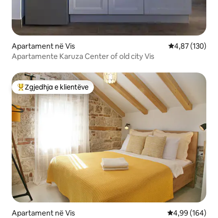
Apartament në Vis
Vlerësimi mesa
4,87 (130)
Apartamente Karuza Center of old city Vis
Zgjedhja e klientëve
Më të mirat e zgjedhjeve të klientëve
Apartament në Vis
Vlerësimi mesa
4,99 (164)