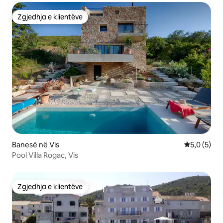
Zgjedhja e klientëve
Zgjedhja e klientëve
Banesë në Vis
Vlerësimi m
5,0 (5)
Pool Villa Rogac, Vis
Zgjedhja e klientëve
Zgjedhja e klientëve