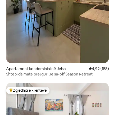
Apartament kondominial në Jelsa
Vlerësimi mesa
4,92 (158)
Shtëpi dalmate prej guri Jelsa-off Season Retreat
Zgjedhja e klientëve
Më të mirat e zgjedhjeve të klientëve