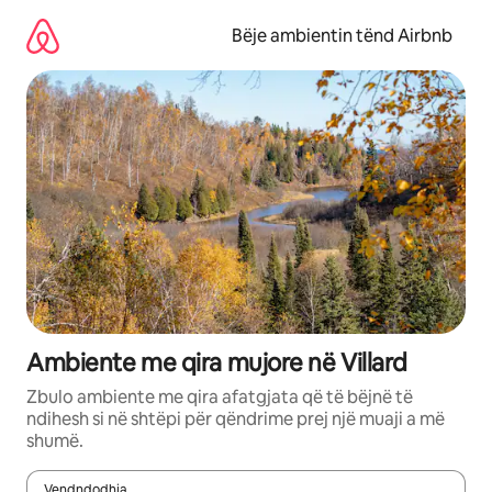
Kalo
te
Bëje ambientin tënd Airbnb
përmbajtja
Ambiente me qira mujore në Villard
Zbulo ambiente me qira afatgjata që të bëjnë të
ndihesh si në shtëpi për qëndrime prej një muaji a më
shumë.
Vendndodhja