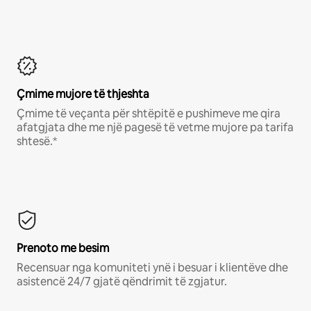
Çmime mujore të thjeshta
Çmime të veçanta për shtëpitë e pushimeve me qira
afatgjata dhe me një pagesë të vetme mujore pa tarifa
shtesë.*
Prenoto me besim
Recensuar nga komuniteti ynë i besuar i klientëve dhe
asistencë 24/7 gjatë qëndrimit të zgjatur.