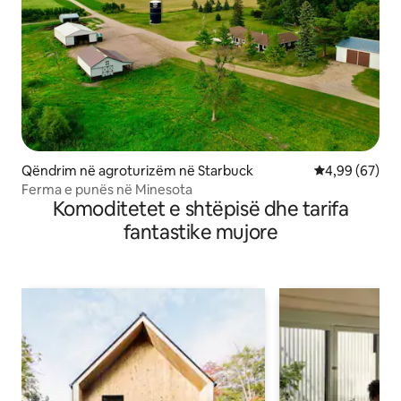
Qëndrim në agroturizëm në Starbuck
Vlerësimi mes
4,99 (67)
Ferma e punës në Minesota
Komoditetet e shtëpisë dhe tarifa
fantastike mujore