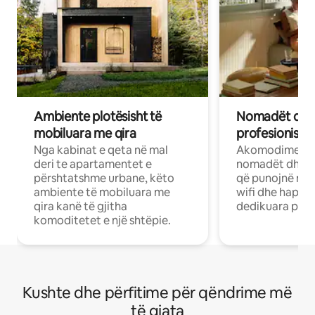
Ambiente plotësisht të
Nomadët dixh
mobiluara me qira
profesionistët
Nga kabinat e qeta në mal
Akomodime të 
deri te apartamentet e
nomadët dhe pr
përshtatshme urbane, këto
që punojnë në 
ambiente të mobiluara me
wifi dhe hapësi
qira kanë të gjitha
dedikuara pune
komoditetet e një shtëpie.
Kushte dhe përfitime për qëndrime më
të gjata