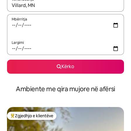
Kur rezultatet të jenë të disponueshme, lëviz me butonat e shig
Mbërritja
Largimi
Kërko
Ambiente me qira mujore në afërsi
Zgjedhja e klientëve
Më të mirat e zgjedhjeve të klientëve