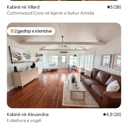
Kabinë në Villard
Vlerësimi 
5 (28)
Cottonwood Cove në liqenin e bukur Amelia
Zgjedhja e klientëve
Më të mirat e zgjedhjeve të klientëve
Kabinë në Alexandria
Vlerësimi me
4,9 (20)
E dashura e vogël