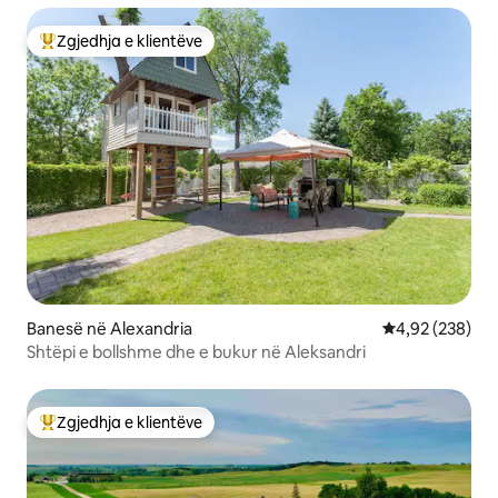
Zgjedhja e klientëve
Më të mirat e zgjedhjeve të klientëve
Banesë në Alexandria
Vlerësimi mesa
4,92 (238)
Shtëpi e bollshme dhe e bukur në Aleksandri
Zgjedhja e klientëve
Më të mirat e zgjedhjeve të klientëve