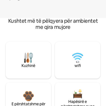
Kushtet më të pëlqyera për ambientet
me qira mujore
Kuzhinë
wifi
Hapësirë e
E përshtatshme për