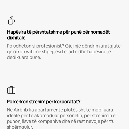
Hapësira të përshtatshme për punë për nomadët
dixhitalë
Po udhëton si profesionist? Gjej një qëndrim afatgjatë
që ofron wifi me shpejtësi të lartë dhe hapësira të
dedikuara pune.
Po kërkon strehim për korporatat?
Në Airbnb ka apartamente plotësisht të mobiluara,
ideale për të akomoduar personelin, për strehimin e
punonjësve të kompanive dhe në rast nevoje për t'u
shpërngulur.