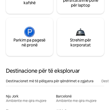
përshtatshme pune
kafshë
për laptop
Parkim pa pagesë
Strehim për
në pronë
korporatat
Destinacione për të eksploruar
Destinacionet më të pëlqyera për qëndrimet e zgjatura
Desti
Nju Jork
Barcelonë
Ambiente me qira mujore
Ambiente me qira mujore