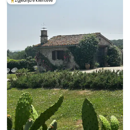
Zgjedhja e klientëve
Më të mirat e zgjedhjeve të klientëve