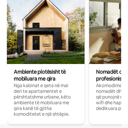
Ambiente plotësisht të
Nomadët dixh
mobiluara me qira
profesionistët
Nga kabinat e qeta në mal
Akomodime të 
deri te apartamentet e
nomadët dhe pr
përshtatshme urbane, këto
që punojnë në 
ambiente të mobiluara me
wifi dhe hapësi
qira kanë të gjitha
dedikuara pune
komoditetet e një shtëpie.