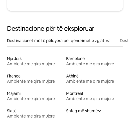
Destinacione për të eksploruar
Destinacionet më të pëlqyera për qëndrimet e zgjatura
Desti
Nju Jork
Barcelonë
Ambiente me qira mujore
Ambiente me qira mujore
Firence
Athinë
Ambiente me qira mujore
Ambiente me qira mujore
Majami
Montreal
Ambiente me qira mujore
Ambiente me qira mujore
Siatëll
Shfaq më shumë
Ambiente me qira mujore