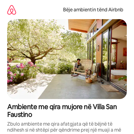
Kalo
te
Bëje ambientin tënd Airbnb
përmbajtja
Ambiente me qira mujore në Villa San
Faustino
Zbulo ambiente me qira afatgjata që të bëjnë të
ndihesh si në shtëpi për qëndrime prej një muaji a më