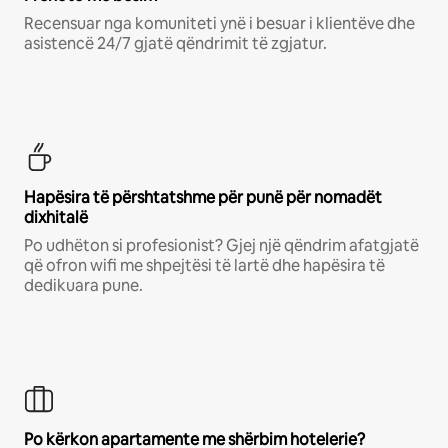
Recensuar nga komuniteti ynë i besuar i klientëve dhe
asistencë 24/7 gjatë qëndrimit të zgjatur.
Hapësira të përshtatshme për punë për nomadët
dixhitalë
Po udhëton si profesionist? Gjej një qëndrim afatgjatë
që ofron wifi me shpejtësi të lartë dhe hapësira të
dedikuara pune.
Po kërkon apartamente me shërbim hotelerie?