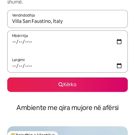
shumë.
Vendndodhja
Kur rezultatet të jenë të disponueshme, lëviz me butonat e shig
Mbërritja
Largimi
Kërko
Ambiente me qira mujore në afërsi