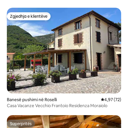
Zgjedhja e klientëve
Zgjedhja e klientëve
Banesë pushimi në Roselli
Vlerësimi mes
4,97 (72)
Casa Vacanze Vecchio Frantoio Residenza Moraiolo
Superpritës
Superpritës