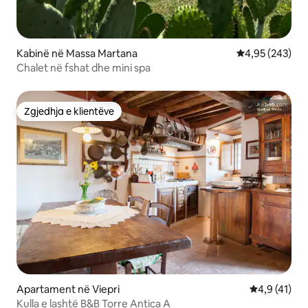
Kabinë në Massa Martana
Vlerësimi mesa
4,95 (243)
Chalet në fshat dhe mini spa
Zgjedhja e klientëve
Zgjedhja e klientëve
Apartament në Viepri
Vlerësimi me
4,9 (41)
Kulla e lashtë B&B Torre Antica A