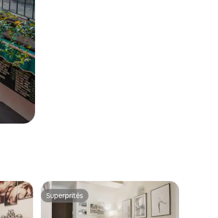
Superpritës
Superpritës