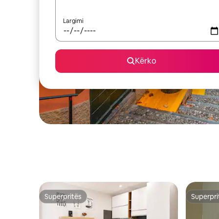
Largimi
Kërko
Superpritës
Superpri
Superpritës
Superpri