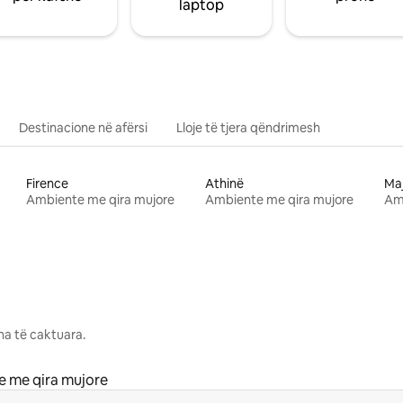
laptop
Destinacione në afërsi
Lloje të tjera qëndrimesh
Firence
Athinë
Ma
Ambiente me qira mujore
Ambiente me qira mujore
Am
na të caktuara.
 me qira mujore