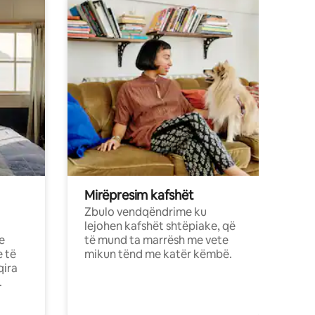
Mirëpresim kafshët
Zbulo vendqëndrime ku
lejohen kafshët shtëpiake, që
e
të mund ta marrësh me vete
e të
mikun tënd me katër këmbë.
qira
.