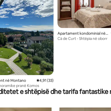
Apartament kondominial në
Olgiate Comasco
Cà de Curt - Shtëpia në oborr
 nga 5, 62 vlerësime
nt në Montano
Vlerësimi mesatar 4,91 nga 5, 33 vlerësime
4,91 (33)
anoramike pranë Komos
tetet e shtëpisë dhe tarifa fantastike