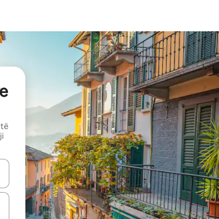
e
 të
ji
butonat e shigjetave lart e poshtë ose eksploro duke prekur ose duke l