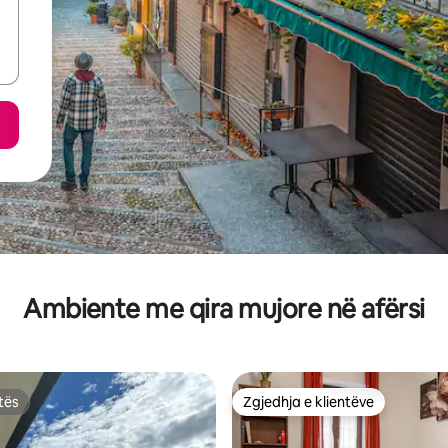
Ambiente me qira mujore në afërsi
tës
Zgjedhja e klientëve
tës
Zgjedhja e klientëve