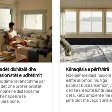
dët dixhitalë dhe
Kënaqësia e përfshirë
sionistët e udhëtimit
Ndonjëherë destinacioni
është akomodimi. Nga
odime të rehatshme për
kabinat buzë shkëmbinjv
ët dhe profesionistët
deri te shtëpitë lundrues
nojnë në distancë me
qeta, këto ambiente me 
dhe hapësira të
janë plot me veçori unike
uara pune.