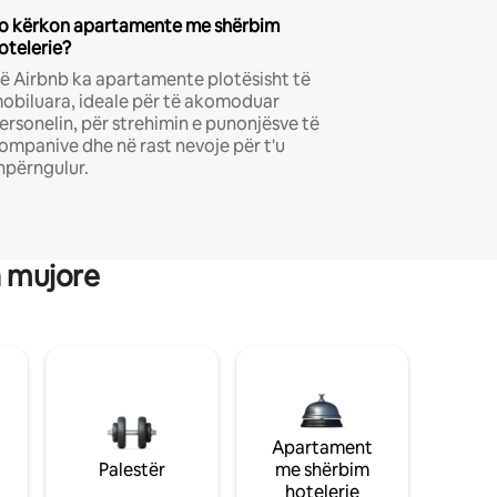
o kërkon apartamente me shërbim
otelerie?
ë Airbnb ka apartamente plotësisht të
obiluara, ideale për të akomoduar
ersonelin, për strehimin e punonjësve të
ompanive dhe në rast nevoje për t'u
hpërngulur.
a mujore
Apartament
Palestër
me shërbim
hotelerie