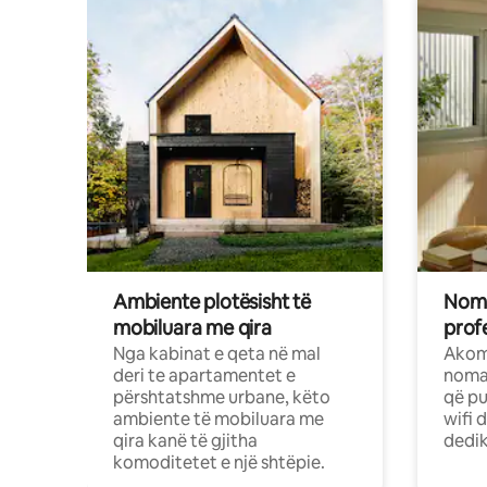
Ambiente plotësisht të
Noma
mobiluara me qira
profe
Nga kabinat e qeta në mal
Akom
deri te apartamentet e
nomad
përshtatshme urbane, këto
që pu
ambiente të mobiluara me
wifi 
qira kanë të gjitha
dedik
komoditetet e një shtëpie.