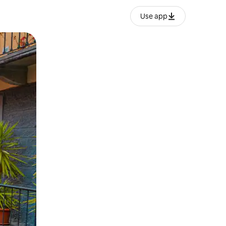
Use app
ëvizur ekranin.