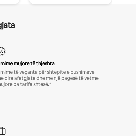
gjata
mime mujore të thjeshta
mime të veçanta për shtëpitë e pushimeve
e qira afatgjata dhe me një pagesë të vetme
ujore pa tarifa shtesë.*