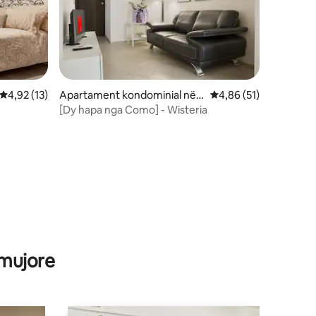
Vlerësimi mesatar 4,92 nga 5, 13 vlerësime
4,92 (13)
Apartament kondominial në L
Vlerësimi mesatar 4,8
4,86 (51)
ucino
[Dy hapa nga Como] - Wisteria
 mujore