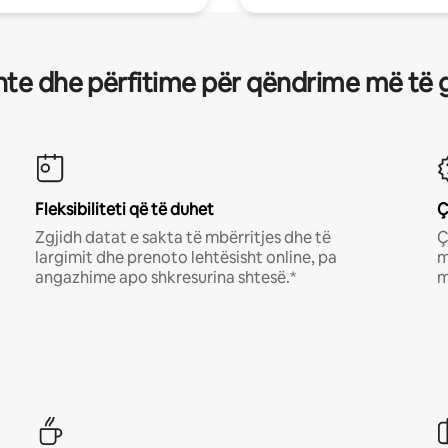
te dhe përfitime për qëndrime më të 
Fleksibiliteti që të duhet
Ç
Zgjidh datat e sakta të mbërritjes dhe të
Ç
largimit dhe prenoto lehtësisht online, pa
m
angazhime apo shkresurina shtesë.*
m