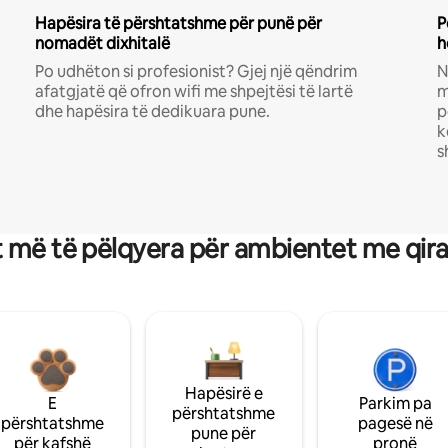
Hapësira të përshtatshme për punë për
P
nomadët dixhitalë
h
Po udhëton si profesionist? Gjej një qëndrim
N
afatgjatë që ofron wifi me shpejtësi të lartë
m
dhe hapësira të dedikuara pune.
p
k
s
 më të pëlqyera për ambientet me qir
Hapësirë e
E
Parkim pa
përshtatshme
përshtatshme
pagesë në
pune për
për kafshë
pronë