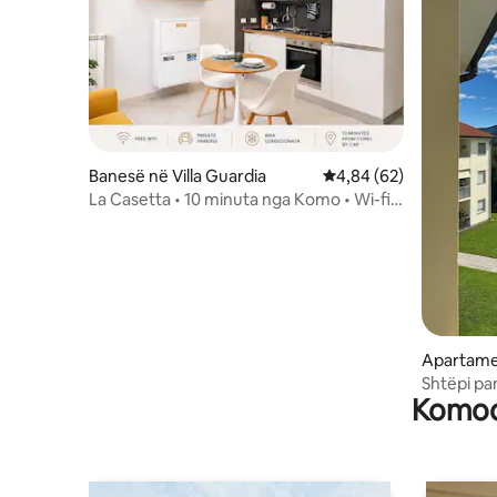
Banesë në Villa Guardia
Vlerësimi mesatar 4,84
4,84 (62)
La Casetta • 10 minuta nga Komo • Wi-fi •
A/C
Apartame
Shtëpi p
Komodi