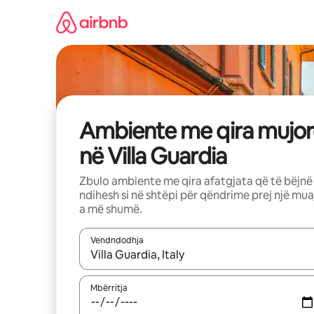
Kalo
te
përmbajtja
Ambiente me qira mujor
në Villa Guardia
Zbulo ambiente me qira afatgjata që të bëjnë
ndihesh si në shtëpi për qëndrime prej një mua
a më shumë.
Vendndodhja
Kur rezultatet të jenë të disponueshme, lëviz me 
Mbërritja