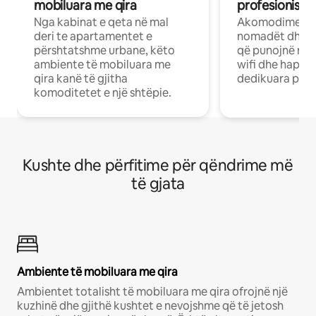
mobiluara me qira
profesionistët
Nga kabinat e qeta në mal
Akomodime të 
deri te apartamentet e
nomadët dhe pr
përshtatshme urbane, këto
që punojnë në 
ambiente të mobiluara me
wifi dhe hapësi
qira kanë të gjitha
dedikuara pune
komoditetet e një shtëpie.
Kushte dhe përfitime për qëndrime më
të gjata
Ambiente të mobiluara me qira
Ambientet totalisht të mobiluara me qira ofrojnë një
kuzhinë dhe gjithë kushtet e nevojshme që të jetosh