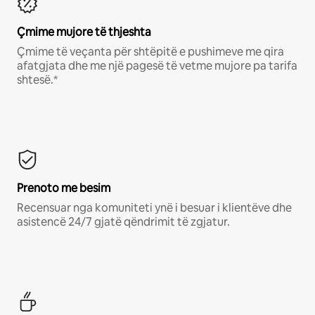
Çmime mujore të thjeshta
Çmime të veçanta për shtëpitë e pushimeve me qira
afatgjata dhe me një pagesë të vetme mujore pa tarifa
shtesë.*
Prenoto me besim
Recensuar nga komuniteti ynë i besuar i klientëve dhe
asistencë 24/7 gjatë qëndrimit të zgjatur.