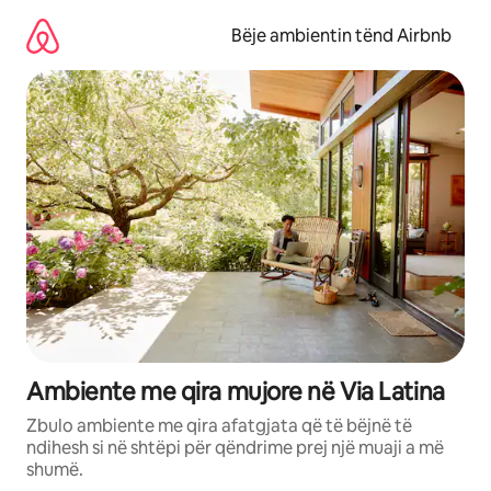
Kalo
te
Bëje ambientin tënd Airbnb
përmbajtja
Ambiente me qira mujore në Via Latina
Zbulo ambiente me qira afatgjata që të bëjnë të
ndihesh si në shtëpi për qëndrime prej një muaji a më
shumë.