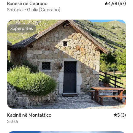
Banesë në Ceprano
Vlerësimi mes
4,98 (57)
Shtëpia e Giulia [Ceprano]
Superpritës
Superpritës
Kabinë në Montattico
Vlerësimi
5 (3)
Silara