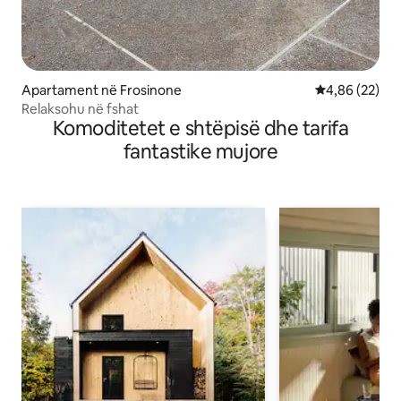
Apartament në Frosinone
Vlerësimi mes
4,86 (22)
Relaksohu në fshat
Komoditetet e shtëpisë dhe tarifa
fantastike mujore