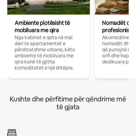
Ambiente plotësisht të
Nomadët dixh
mobiluara me qira
profesionistët
Nga kabinat e qeta në mal
Akomodime të 
deri te apartamentet e
nomadët dhe pr
përshtatshme urbane, këto
që punojnë në 
ambiente të mobiluara me
wifi dhe hapësi
qira kanë të gjitha
dedikuara pune
komoditetet e një shtëpie.
Kushte dhe përfitime për qëndrime më
të gjata