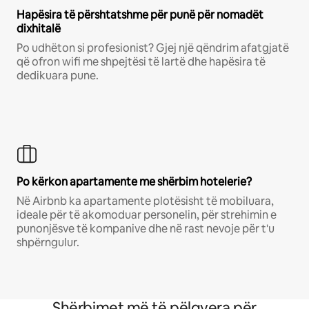
Hapësira të përshtatshme për punë për nomadët
dixhitalë
Po udhëton si profesionist? Gjej një qëndrim afatgjatë
që ofron wifi me shpejtësi të lartë dhe hapësira të
dedikuara pune.
Po kërkon apartamente me shërbim hotelerie?
Në Airbnb ka apartamente plotësisht të mobiluara,
ideale për të akomoduar personelin, për strehimin e
punonjësve të kompanive dhe në rast nevoje për t'u
shpërngulur.
Shërbimet më të pëlqyera për