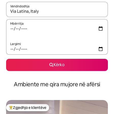
Vendndodhja
Kur rezultatet të jenë të disponueshme, lëviz me butonat e shig
Mbërritja
Largimi
Kërko
Ambiente me qira mujore në afërsi
Zgjedhja e klientëve
Më të mirat e zgjedhjeve të klientëve