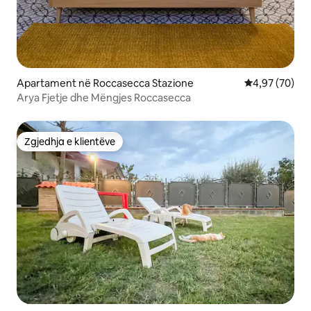
Apartament në Roccasecca Stazione
Vlerësimi mes
4,97 (70)
Arya Fjetje dhe Mëngjes Roccasecca
Zgjedhja e klientëve
Zgjedhja e klientëve