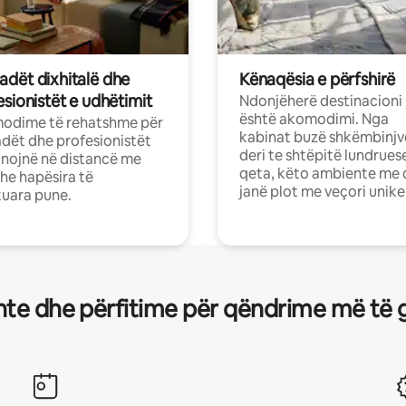
dët dixhitalë dhe
Kënaqësia e përfshirë
sionistët e udhëtimit
Ndonjëherë destinacioni
është akomodimi. Nga
odime të rehatshme për
kabinat buzë shkëmbinjv
ët dhe profesionistët
deri te shtëpitë lundrues
nojnë në distancë me
qeta, këto ambiente me 
dhe hapësira të
janë plot me veçori unike
uara pune.
te dhe përfitime për qëndrime më të 