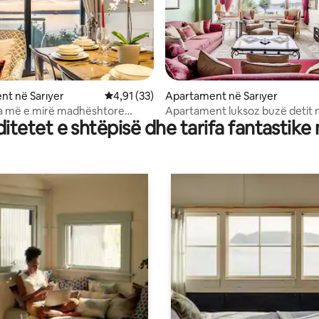
 nga 5, 25 vlerësime
t në Sarıyer
Vlerësimi mesatar 4,91 nga 5, 33 vlerësime
4,91 (33)
Apartament në Sarıyer
a më e mirë madhështore
Apartament luksoz buzë detit
tetet e shtëpisë dhe tarifa fantastike
osforin
nga Bosfori në Sarıyer