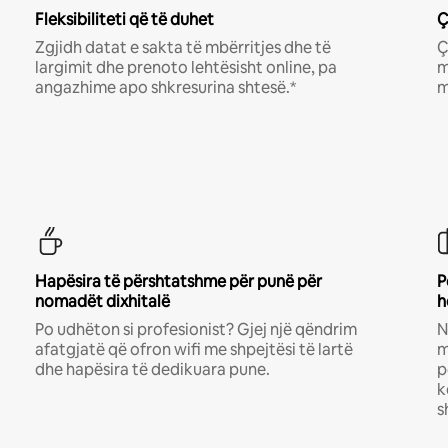
Fleksibiliteti që të duhet
Ç
Zgjidh datat e sakta të mbërritjes dhe të
Ç
largimit dhe prenoto lehtësisht online, pa
m
angazhime apo shkresurina shtesë.*
m
Hapësira të përshtatshme për punë për
P
nomadët dixhitalë
h
Po udhëton si profesionist? Gjej një qëndrim
N
afatgjatë që ofron wifi me shpejtësi të lartë
m
dhe hapësira të dedikuara pune.
p
k
s