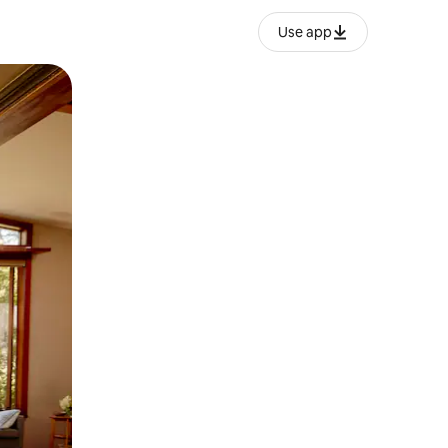
Use app
ëvizur ekranin.