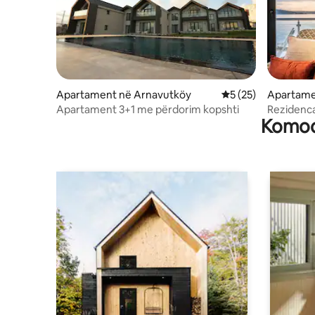
Apartament në Arnavutköy
Vlerësimi mesatar 5
5 (25)
Apartamen
Apartament 3+1 me përdorim kopshti
Rezidenc
Komodi
W/Shiko B