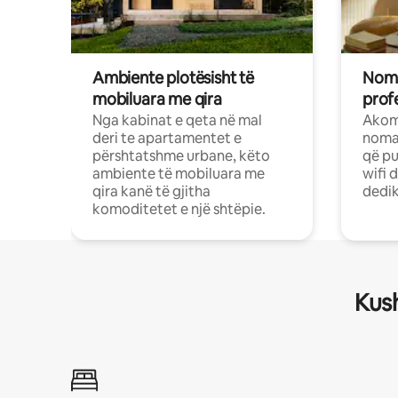
Ambiente plotësisht të
Noma
mobiluara me qira
profe
Nga kabinat e qeta në mal
Akom
deri te apartamentet e
nomad
përshtatshme urbane, këto
që pu
ambiente të mobiluara me
wifi 
qira kanë të gjitha
dedik
komoditetet e një shtëpie.
Kush