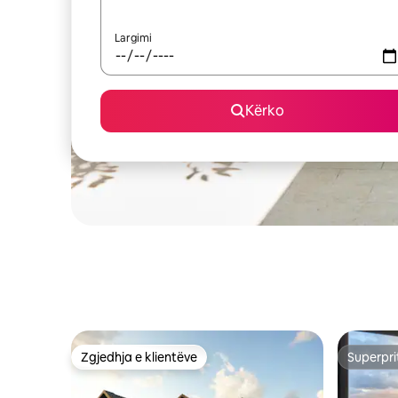
Largimi
Kërko
Zgjedhja e klientëve
Superpri
Zgjedhja e klientëve
Superpri