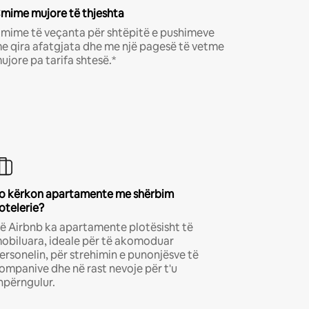
mime mujore të thjeshta
mime të veçanta për shtëpitë e pushimeve
e qira afatgjata dhe me një pagesë të vetme
ujore pa tarifa shtesë.*
o kërkon apartamente me shërbim
otelerie?
ë Airbnb ka apartamente plotësisht të
obiluara, ideale për të akomoduar
ersonelin, për strehimin e punonjësve të
ompanive dhe në rast nevoje për t'u
hpërngulur.