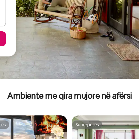
Ambiente me qira mujore në afërsi
tës
Superpritës
tës
Superpritës