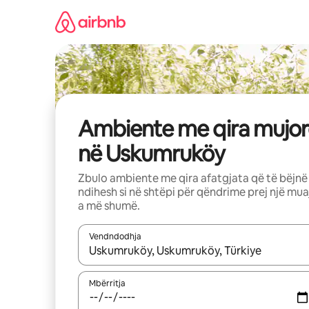
Kalo
te
përmbajtja
Ambiente me qira mujor
në Uskumruköy
Zbulo ambiente me qira afatgjata që të bëjnë
ndihesh si në shtëpi për qëndrime prej një mua
a më shumë.
Vendndodhja
Kur rezultatet të jenë të disponueshme, lëviz me 
Mbërritja