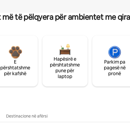
 më të pëlqyera për ambientet me qir
Hapësirë e
E
Parkim pa
përshtatshme
përshtatshme
pagesë në
pune për
për kafshë
pronë
laptop
Destinacione në afërsi