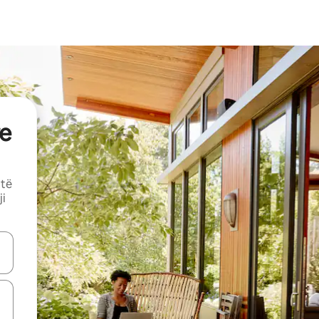
e
 të
ji
butonat e shigjetave lart e poshtë ose eksploro duke prekur ose duke l