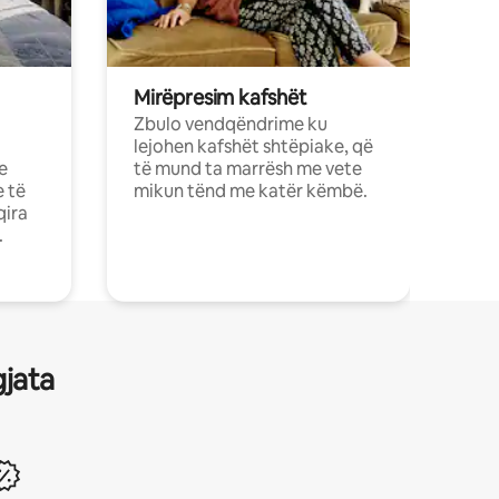
Mirëpresim kafshët
Zbulo vendqëndrime ku
lejohen kafshët shtëpiake, që
e
të mund ta marrësh me vete
e të
mikun tënd me katër këmbë.
qira
.
gjata