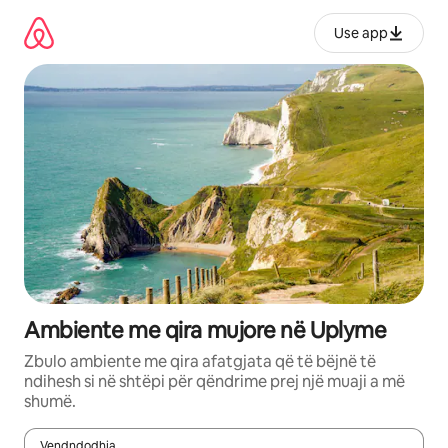
Kalo
te
Use app
përmbajtja
Ambiente me qira mujore në Uplyme
Zbulo ambiente me qira afatgjata që të bëjnë të
ndihesh si në shtëpi për qëndrime prej një muaji a më
shumë.
Vendndodhja