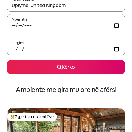
Kur rezultatet të jenë të disponueshme, lëviz me butonat e shig
Mbërritja
Largimi
Kërko
Ambiente me qira mujore në afërsi
Zgjedhja e klientëve
Më të mirat e zgjedhjeve të klientëve