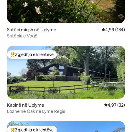
Shtëpi miqsh në Uplyme
Vlerësimi mesa
4,99 (134)
Shtëpia e Vogël
Zgjedhja e klientëve
Më të mirat e zgjedhjeve të klientëve
Kabinë në Uplyme
Vlerësimi mes
4,97 (32)
Lozhë në Oak në Lyme Regis
Zgjedhja e klientëve