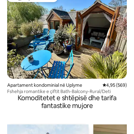
Më të mirat e zgjedhjeve të klientëve
Apartament kondominial në Uplyme
Vlerësimi mesa
4,95 (569)
Fshehja romantike e çiftit Bath-Balcony-Rural/Deti
Komoditetet e shtëpisë dhe tarifa
fantastike mujore