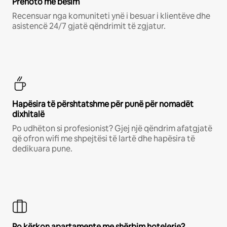
Prenoto me besim
Recensuar nga komuniteti ynë i besuar i klientëve dhe
asistencë 24/7 gjatë qëndrimit të zgjatur.
Hapësira të përshtatshme për punë për nomadët
dixhitalë
Po udhëton si profesionist? Gjej një qëndrim afatgjatë
që ofron wifi me shpejtësi të lartë dhe hapësira të
dedikuara pune.
Po kërkon apartamente me shërbim hotelerie?