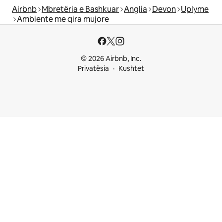
Airbnb
Mbretëria e Bashkuar
Anglia
Devon
Uplyme
Ambiente me qira mujore
© 2026 Airbnb, Inc.
Privatësia
Kushtet