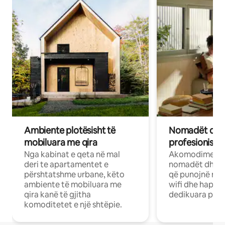
Ambiente plotësisht të
Nomadët dixh
mobiluara me qira
profesionistët
Nga kabinat e qeta në mal
Akomodime të 
deri te apartamentet e
nomadët dhe pr
përshtatshme urbane, këto
që punojnë në 
ambiente të mobiluara me
wifi dhe hapësi
qira kanë të gjitha
dedikuara pune
komoditetet e një shtëpie.