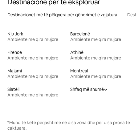
Destinacione për të eksploruar
Destinacionet më të pëlqyera për qëndrimet e zgjatura
Desti
Nju Jork
Barcelonë
Ambiente me qira mujore
Ambiente me qira mujore
Firence
Athinë
Ambiente me qira mujore
Ambiente me qira mujore
Majami
Montreal
Ambiente me qira mujore
Ambiente me qira mujore
Siatëll
Shfaq më shumë
Ambiente me qira mujore
*Mund të ketë përjashtime në disa zona dhe për disa prona të
caktuara.