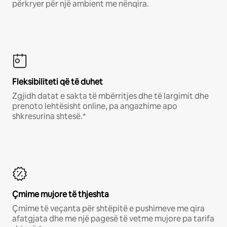
përkryer për një ambient me nënqira.
Fleksibiliteti që të duhet
Zgjidh datat e sakta të mbërritjes dhe të largimit dhe
prenoto lehtësisht online, pa angazhime apo
shkresurina shtesë.*
Çmime mujore të thjeshta
Çmime të veçanta për shtëpitë e pushimeve me qira
afatgjata dhe me një pagesë të vetme mujore pa tarifa