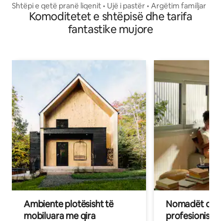
Shtëpi e qetë pranë liqenit • Ujë i pastër • Argëtim familjar
Komoditetet e shtëpisë dhe tarifa
fantastike mujore
Ambiente plotësisht të
Nomadët dixh
mobiluara me qira
profesionistët