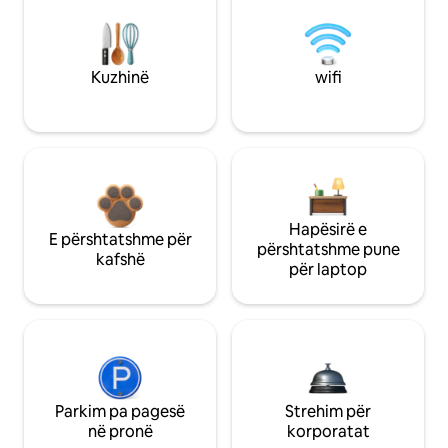
Kuzhinë
wifi
Hapësirë e
E përshtatshme për
përshtatshme pune
kafshë
për laptop
Parkim pa pagesë
Strehim për
në pronë
korporatat