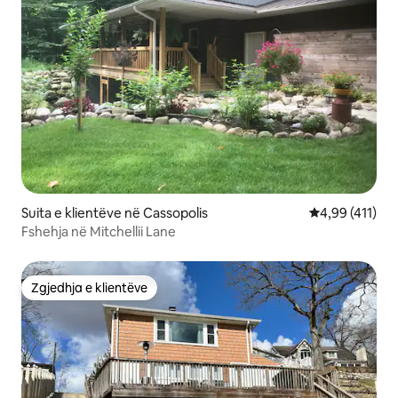
Suita e klientëve në Cassopolis
Vlerësimi mesa
4,99 (411)
Fshehja në Mitchellii Lane
Zgjedhja e klientëve
Zgjedhja e klientëve