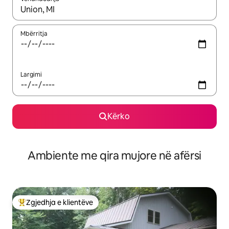
Kur rezultatet të jenë të disponueshme, lëviz me butonat e shig
Mbërritja
Largimi
Kërko
Ambiente me qira mujore në afërsi
Zgjedhja e klientëve
Më të mirat e zgjedhjeve të klientëve