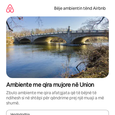
Kalo
te
Bëje ambientin tënd Airbnb
përmbajtja
Ambiente me qira mujore në Union
Zbulo ambiente me qira afatgjata që të bëjnë të
ndihesh si në shtëpi për qëndrime prej një muaji a më
shumë.
Vendndodhja