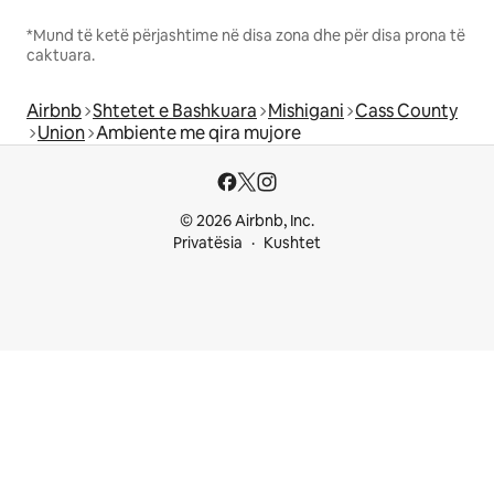
*Mund të ketë përjashtime në disa zona dhe për disa prona të
caktuara.
Airbnb
Shtetet e Bashkuara
Mishigani
Cass County
Union
Ambiente me qira mujore
© 2026 Airbnb, Inc.
Privatësia
Kushtet