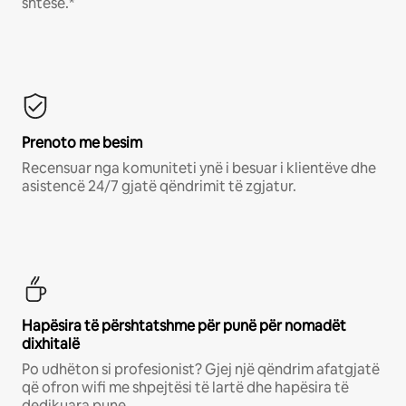
shtesë.*
Prenoto me besim
Recensuar nga komuniteti ynë i besuar i klientëve dhe
asistencë 24/7 gjatë qëndrimit të zgjatur.
Hapësira të përshtatshme për punë për nomadët
dixhitalë
Po udhëton si profesionist? Gjej një qëndrim afatgjatë
që ofron wifi me shpejtësi të lartë dhe hapësira të
dedikuara pune.