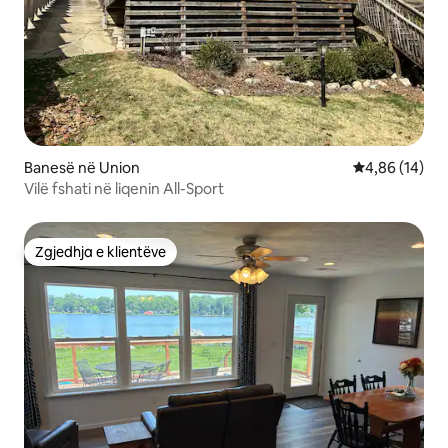
Banesë në Union
Vlerësimi mes
4,86 (14)
Vilë fshati në liqenin All-Sport
Zgjedhja e klientëve
Zgjedhja e klientëve