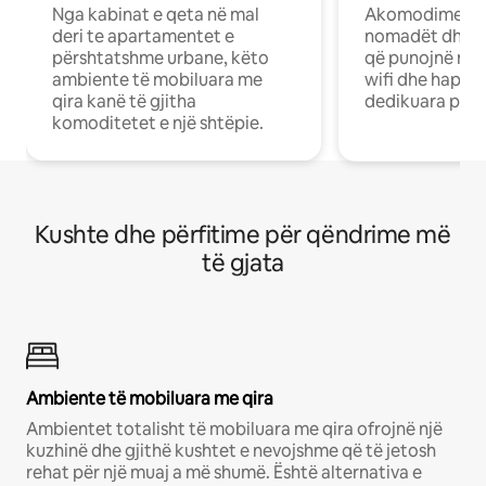
Nga kabinat e qeta në mal
Akomodime të 
deri te apartamentet e
nomadët dhe pr
përshtatshme urbane, këto
që punojnë në 
ambiente të mobiluara me
wifi dhe hapësi
qira kanë të gjitha
dedikuara pune
komoditetet e një shtëpie.
Kushte dhe përfitime për qëndrime më
të gjata
Ambiente të mobiluara me qira
Ambientet totalisht të mobiluara me qira ofrojnë një
kuzhinë dhe gjithë kushtet e nevojshme që të jetosh
rehat për një muaj a më shumë. Është alternativa e