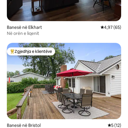
Banesë në Elkhart
Vlerësimi mes
4,97 (65)
Në orën e liqenit
Zgjedhja e klientëve
Më të mirat e zgjedhjeve të klientëve
Banesë në Bristol
Vlerësimi 
5 (12)