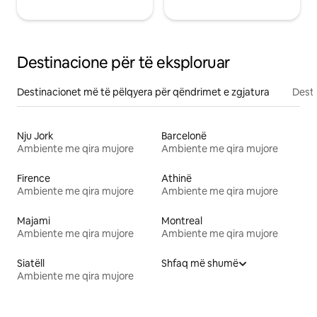
Destinacione për të eksploruar
Destinacionet më të pëlqyera për qëndrimet e zgjatura
Desti
Nju Jork
Barcelonë
Ambiente me qira mujore
Ambiente me qira mujore
Firence
Athinë
Ambiente me qira mujore
Ambiente me qira mujore
Majami
Montreal
Ambiente me qira mujore
Ambiente me qira mujore
Siatëll
Shfaq më shumë
Ambiente me qira mujore