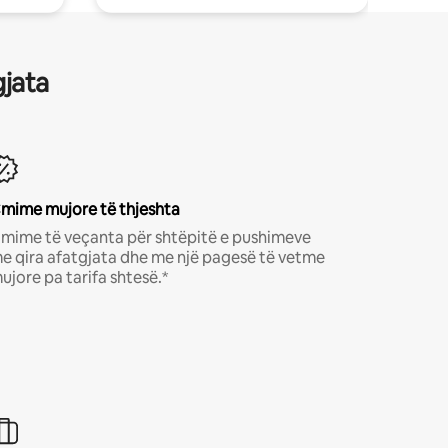
gjata
mime mujore të thjeshta
mime të veçanta për shtëpitë e pushimeve
e qira afatgjata dhe me një pagesë të vetme
ujore pa tarifa shtesë.*