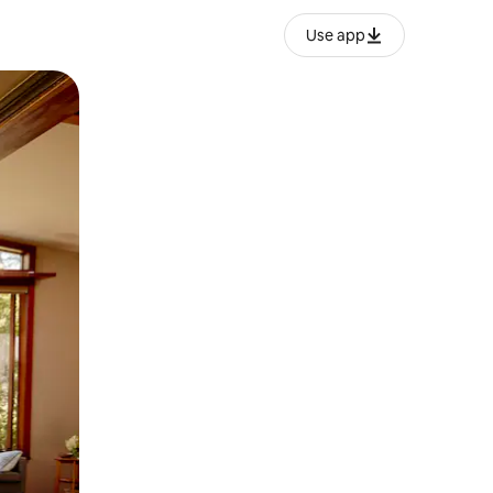
Use app
ëvizur ekranin.