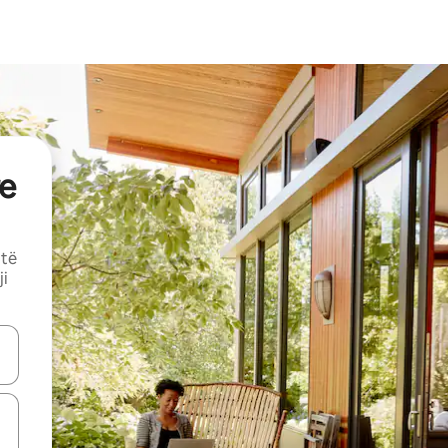
e
 të
ji
butonat e shigjetave lart e poshtë ose eksploro duke prekur ose duke l