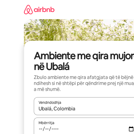
Kalo
te
përmbajtja
Ambiente me qira mujor
në Ubalá
Zbulo ambiente me qira afatgjata që të bëjnë
ndihesh si në shtëpi për qëndrime prej një mua
a më shumë.
Vendndodhja
Kur rezultatet të jenë të disponueshme, lëviz me 
Mbërritja