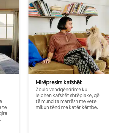
Mirëpresim kafshët
Zbulo vendqëndrime ku
lejohen kafshët shtëpiake, që
e
të mund ta marrësh me vete
e të
mikun tënd me katër këmbë.
qira
.