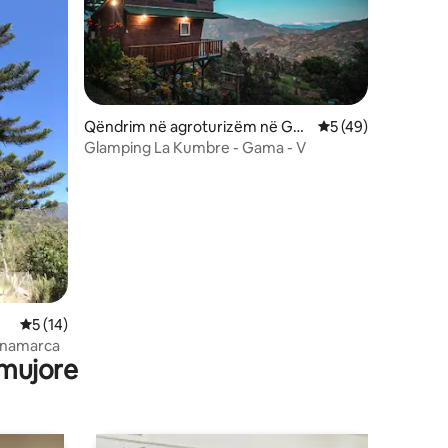
Qëndrim në agroturizëm në Ga
Vlerësimi mesatar 
5 (49)
ma
Glamping La Kumbre - Gama - V
Vlerësimi mesatar 5 nga 5, 14 vlerësime
5 (14)
inamarca
 mujore