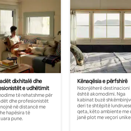
dët dixhitalë dhe
Kënaqësia e përfshirë
sionistët e udhëtimit
Ndonjëherë destinacioni
është akomodimi. Nga
odime të rehatshme për
kabinat buzë shkëmbinjv
ët dhe profesionistët
deri te shtëpitë lundrues
nojnë në distancë me
qeta, këto ambiente me 
dhe hapësira të
janë plot me veçori unike
uara pune.