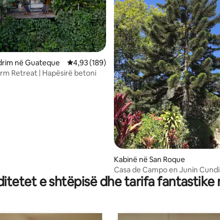
rim në Guateque
Vlerësimi mesatar 4,93 nga 5, 189 vlerësime
4,93 (189)
rm Retreat | Hapësirë betoni
 nga 5, 70 vlerësime
Kabinë në San Roque
Casa de Campo en Junín Cund
tetet e shtëpisë dhe tarifa fantastike