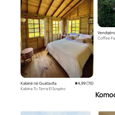
Vendqënd
Coffee Fa
Kabinë në Guatavita
Vlerësimi mesatar 4,99
4,99 (70)
Kabina Tu Terra El Suspiro
Komodi