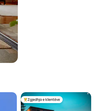
Zgjedhja e klientëve
Më të mirat e zgjedhjeve të klientëve