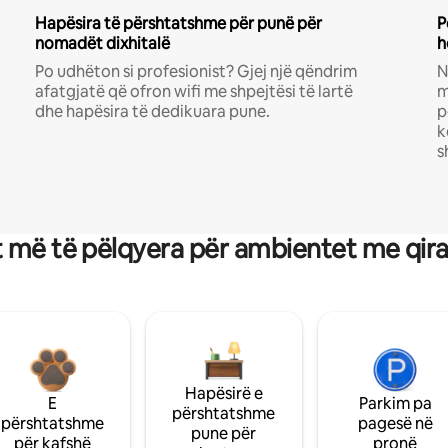
Hapësira të përshtatshme për punë për
P
nomadët dixhitalë
h
Po udhëton si profesionist? Gjej një qëndrim
N
afatgjatë që ofron wifi me shpejtësi të lartë
m
dhe hapësira të dedikuara pune.
p
k
s
 më të pëlqyera për ambientet me qir
Hapësirë e
E
Parkim pa
përshtatshme
përshtatshme
pagesë në
pune për
për kafshë
pronë