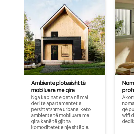
Ambiente plotësisht të
Noma
mobiluara me qira
profe
Nga kabinat e qeta në mal
Akom
deri te apartamentet e
nomad
përshtatshme urbane, këto
që pu
ambiente të mobiluara me
wifi 
qira kanë të gjitha
dedik
komoditetet e një shtëpie.