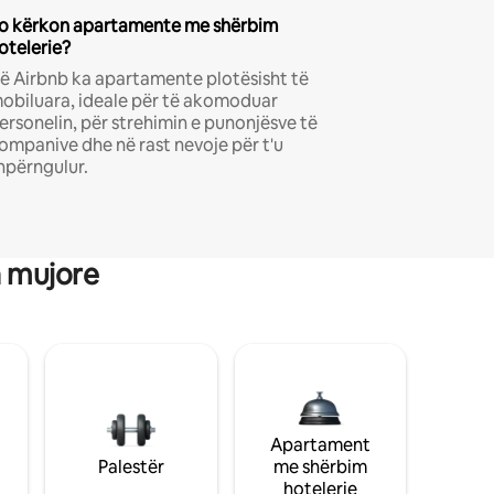
o kërkon apartamente me shërbim
otelerie?
ë Airbnb ka apartamente plotësisht të
obiluara, ideale për të akomoduar
ersonelin, për strehimin e punonjësve të
ompanive dhe në rast nevoje për t'u
hpërngulur.
a mujore
Apartament
Palestër
me shërbim
hotelerie