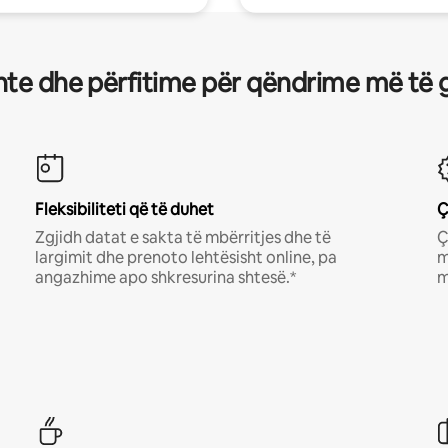
te dhe përfitime për qëndrime më të 
Fleksibiliteti që të duhet
Ç
Zgjidh datat e sakta të mbërritjes dhe të
Ç
largimit dhe prenoto lehtësisht online, pa
m
angazhime apo shkresurina shtesë.*
m