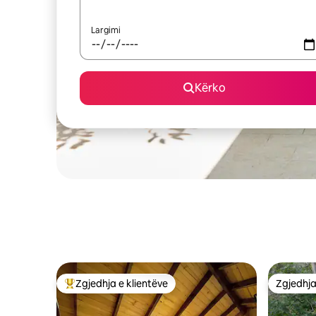
Largimi
Kërko
Zgjedhja e klientëve
Zgjedhja
Më të mirat e zgjedhjeve të klientëve
Zgjedhja