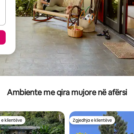
Ambiente me qira mujore në afërsi
 e klientëve
Zgjedhja e klientëve
 e klientëve
Zgjedhja e klientëve