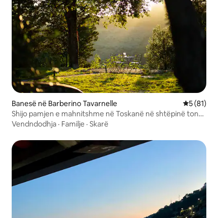
Banesë në Barberino Tavarnelle
Vlerësimi 
5 (81)
Shijo pamjen e mahnitshme në Toskanë në shtëpinë tonë
të fshatit
Vendndodhja
·
Familje
·
Skarë