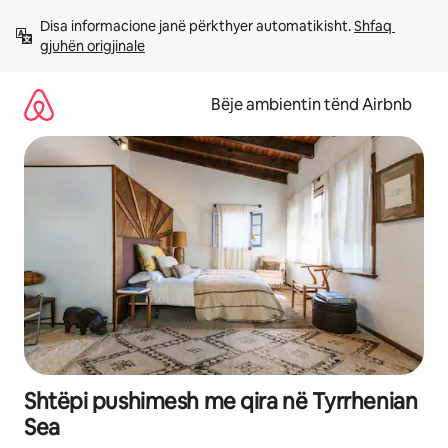
Kalo
Disa informacione janë përkthyer automatikisht. 
Shfaq 
te
gjuhën origjinale
përmbajtja
Bëje ambientin tënd Airbnb
Shtëpi pushimesh me qira në Tyrrhenian
Sea