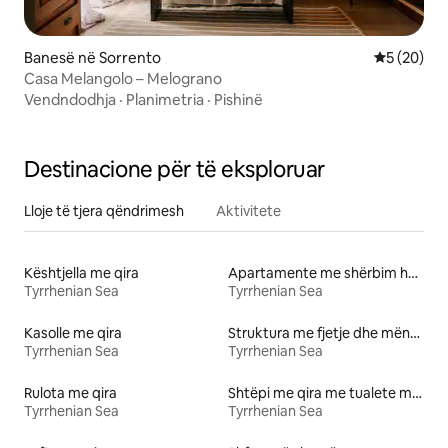
Banesë në Sorrento
Vlerësimi 
5 (20)
Casa Melangolo – Melograno
Vendndodhja
·
Planimetria
·
Pishinë
Destinacione për të eksploruar
Lloje të tjera qëndrimesh
Aktivitete
Kështjella me qira
Apartamente me shërbim hotelerie me qira
Tyrrhenian Sea
Tyrrhenian Sea
Kasolle me qira
Struktura me fjetje dhe mëngjes
Tyrrhenian Sea
Tyrrhenian Sea
Rulota me qira
Shtëpi me qira me tualete me lartësi të përshtatshme
Tyrrhenian Sea
Tyrrhenian Sea