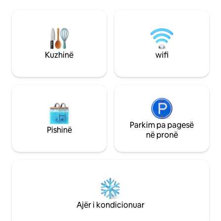
Signoria, 13 minuta për në Duomo Kati ✔
tërësisht në këmb
4 pa ashensor ✔ 2 dhoma gjumi dopio
transportin publik.
me banjë brenda në suitë Kuzhinë e✔
monumentet dhe a
pajisur plotësisht ✔ Pamje mahnitëse të
distancë ecjeje. 🛗❌Meqenëse kjo është
Bazilikës së Santo Spirito ✔ WI-FI, Ajër i
një ndërtesë histor
kondicionuar me ndarje të nxehtë/të
ashensor. Pritësi 
Kuzhinë
wifi
ftohtë
mbash bagazhin.
Parkim pa pagesë
Pishinë
në pronë
Ajër i kondicionuar