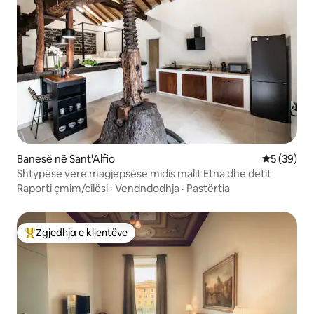
Banesë në Sant'Alfio
Vlerësimi 
5 (39)
Shtypëse vere magjepsëse midis malit Etna dhe detit
Raporti çmim/cilësi
·
Vendndodhja
·
Pastërtia
Zgjedhja e klientëve
Më të mirat e zgjedhjeve të klientëve