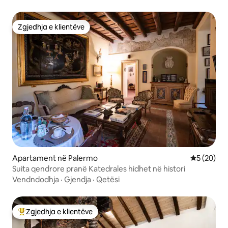
Zgjedhja e klientëve
Zgjedhja e klientëve
Apartament në Palermo
Vlerësimi 
5 (20)
Suita qendrore pranë Katedrales hidhet në histori
Vendndodhja
·
Gjendja
·
Qetësi
Zgjedhja e klientëve
Më të mirat e zgjedhjeve të klientëve