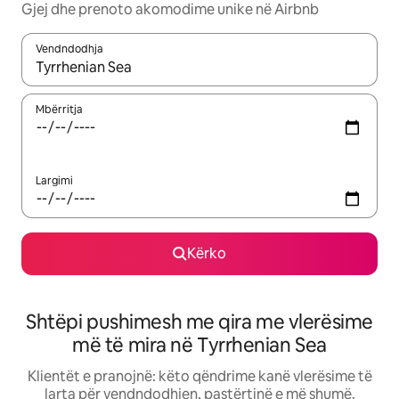
Gjej dhe prenoto akomodime unike në Airbnb
Vendndodhja
Kur rezultatet të jenë të disponueshme, lëviz me butonat e shig
Mbërritja
Largimi
Kërko
Shtëpi pushimesh me qira me vlerësime
më të mira në Tyrrhenian Sea
Klientët e pranojnë: këto qëndrime kanë vlerësime të
larta për vendndodhjen, pastërtinë e më shumë.