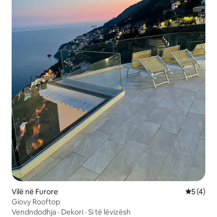
Vilë në Furore
Vlerësimi
5 (4)
Giovy Rooftop
Vendndodhja
·
Dekori
·
Si të lëvizësh