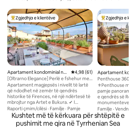
Zgjedhja e klientëve
Zgjedhja e klie
Më të mirat e zgjedhjeve të klientëve
Më të mirat e zgj
Apartament kondominial në
Vlerësimi mesatar 4,98 nga 5, 
4,98 (61)
Apartament kondo
Firence
më
[Oltrarno Elegance] Perlë e fshehur me
Penthouse 360° me
pamje nga Firence
monumentet e qe
Apartament magjepsës i nivelit të lartë
⚜️Penthouse magj
që ndodhet në zemër të qendrës
pamje panoramike n
historike të Firences, në një ndërtesë të
e qendrës së Rom
mbrojtur nga Artet e Bukura. ✔ I
monumenteve më t
përshtatshëm për deri në 4 vizitorë ✔
Do të jesh në zem
Raporti çmim/cilësi
·
Familje
·
Pamje
Familje
·
Vendndod
Tarracë me pamje unike 360° Libri i ✔
Kushtet më të kërkuara për shtëpitë e
e gjashtë të Palaz
mirëseardhjes ✔ 4 minuta më këmbë
ndërtesë historike 
pushimit me qira në Tyrrhenian Sea
për në PONTE VECCHIO, 2 minuta për
ndodhet në rrugën 
në PITTI, 10 minuta për në Piazza della
Coronari. 🚶🏼‍♂️Romën mund ta shijosh