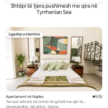
Shtëpi të tjera pushimesh me qira në
Tyrrhenian Sea
Zgjedhja e klientëve
Zgjedhja e klientëve
Apartament në Naples
Vlerësimi
5 (5)
Tarracë sekrete në zemër të qytetit me ajër të
kondicionuar dhe ashensor
Vendndodhja
·
Në afërsi
·
Dekori