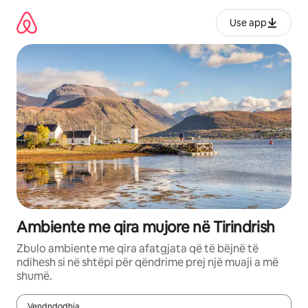
Kalo
te
Use app
përmbajtja
Ambiente me qira mujore në Tirindrish
Zbulo ambiente me qira afatgjata që të bëjnë të
ndihesh si në shtëpi për qëndrime prej një muaji a më
shumë.
Vendndodhja