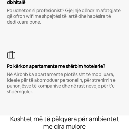
dixhitalë
Po udhëton si profesionist? Gjej një qëndrim afatgjatë
që ofron wifi me shpejtësi të lartë dhe hapësira të
dedikuara pune.
Po kërkon apartamente me shërbim hotelerie?
Në Airbnb ka apartamente plotësisht të mobiluara,
ideale për të akomoduar personelin, për strehimin e
punonjësve të kompanive dhe në rast nevoje për t'u
shpërngulur.
Kushtet më të pëlqyera për ambientet
me qira mujore