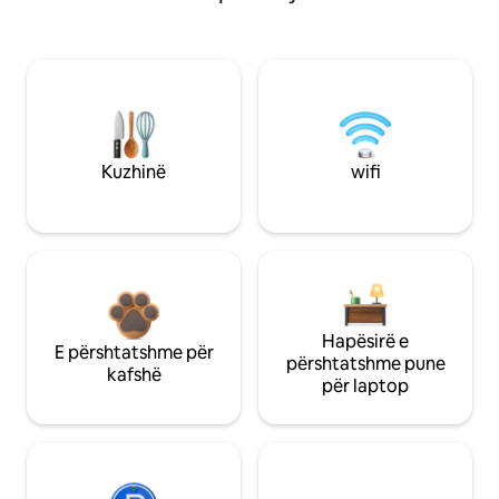
Kuzhinë
wifi
Hapësirë e
E përshtatshme për
përshtatshme pune
kafshë
për laptop