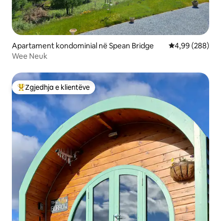
Apartament kondominial në Spean Bridge
Vlerësimi mesat
4,99 (288)
Wee Neuk
Zgjedhja e klientëve
Më të mirat e zgjedhjeve të klientëve