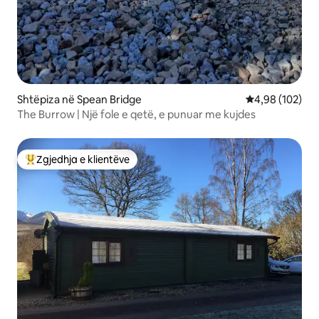
Shtëpiza në Spean Bridge
Vlerësimi mesa
4,98 (102)
The Burrow | Një fole e qetë, e punuar me kujdes
Zgjedhja e klientëve
Më të mirat e zgjedhjeve të klientëve