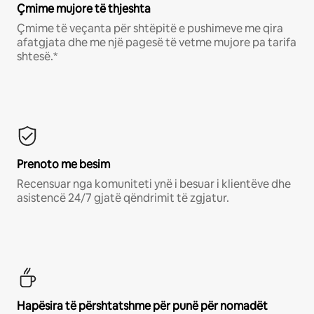
Çmime mujore të thjeshta
Çmime të veçanta për shtëpitë e pushimeve me qira
afatgjata dhe me një pagesë të vetme mujore pa tarifa
shtesë.*
Prenoto me besim
Recensuar nga komuniteti ynë i besuar i klientëve dhe
asistencë 24/7 gjatë qëndrimit të zgjatur.
Hapësira të përshtatshme për punë për nomadët