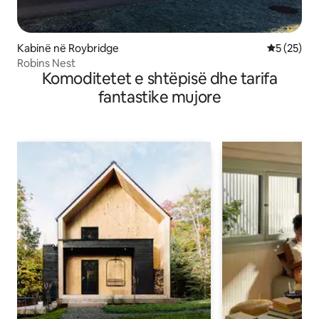
Kabinë në Roybridge
Vlerësimi 
5 (25)
Robins Nest
Komoditetet e shtëpisë dhe tarifa
fantastike mujore