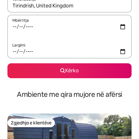
Kur rezultatet të jenë të disponueshme, lëviz me butonat e shig
Mbërritja
Largimi
Kërko
Ambiente me qira mujore në afërsi
Zgjedhja e klientëve
Zgjedhja e klientëve