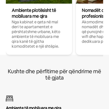
Ambiente plotësisht të
Nomadët dixh
mobiluara me qira
profesionistët
Nga kabinat e qeta në mal
Akomodime të 
deri te apartamentet e
nomadët dhe pr
përshtatshme urbane, këto
që punojnë në 
ambiente të mobiluara me
wifi dhe hapësi
qira kanë të gjitha
dedikuara pune
komoditetet e një shtëpie.
Kushte dhe përfitime për qëndrime më
të gjata
Ambiente të mobiluara me qira