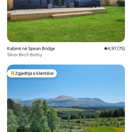
Kabinë në Spean Bridge
Vlerësimi mes
4,97 (75)
Silver Birch Bothy
Zgjedhja e klientëve
Më të mirat e zgjedhjeve të klientëve