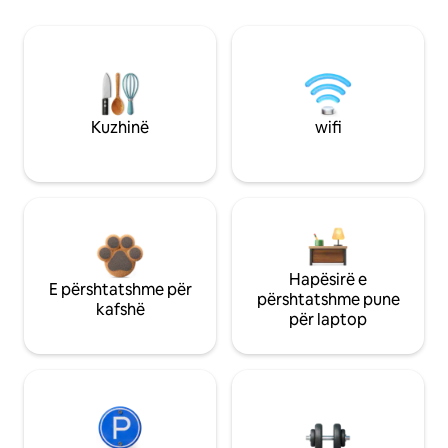
Kuzhinë
wifi
Hapësirë e
E përshtatshme për
përshtatshme pune
kafshë
për laptop