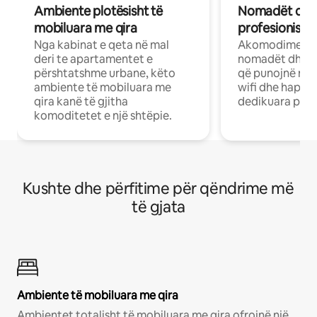
Ambiente plotësisht të
Nomadët dixh
mobiluara me qira
profesionistët
Nga kabinat e qeta në mal
Akomodime të 
deri te apartamentet e
nomadët dhe pr
përshtatshme urbane, këto
që punojnë në 
ambiente të mobiluara me
wifi dhe hapësi
qira kanë të gjitha
dedikuara pune
komoditetet e një shtëpie.
Kushte dhe përfitime për qëndrime më
të gjata
Ambiente të mobiluara me qira
Ambientet totalisht të mobiluara me qira ofrojnë një