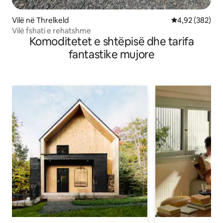
Vilë në Threlkeld
Vlerësimi mesa
4,92 (382)
Vilë fshati e rehatshme
Komoditetet e shtëpisë dhe tarifa
fantastike mujore