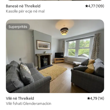
Banesë në Threlkeld
Vlerësimi mesa
4,77 (109)
Kasolle për ecje në mal
Superpritës
Superpritës
Vilë në Threlkeld
Vlerësimi mes
4,79 (14)
Vilë fshati Glenderamackin