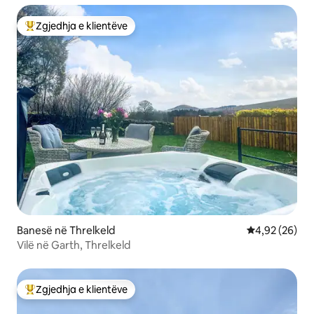
Zgjedhja e klientëve
Më të mirat e zgjedhjeve të klientëve
Banesë në Threlkeld
Vlerësimi mes
4,92 (26)
Vilë në Garth, Threlkeld
Zgjedhja e klientëve
Më të mirat e zgjedhjeve të klientëve