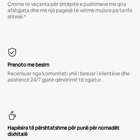
Çmime të veçanta për shtëpitë e pushimeve me qira
afatgjata dhe me një pagesë të vetme mujore pa tarifa
shtesë.*
Prenoto me besim
Recensuar nga komuniteti ynë i besuar i klientëve dhe
asistencë 24/7 gjatë qëndrimit të zgjatur.
Hapësira të përshtatshme për punë për nomadët
dixhitalë