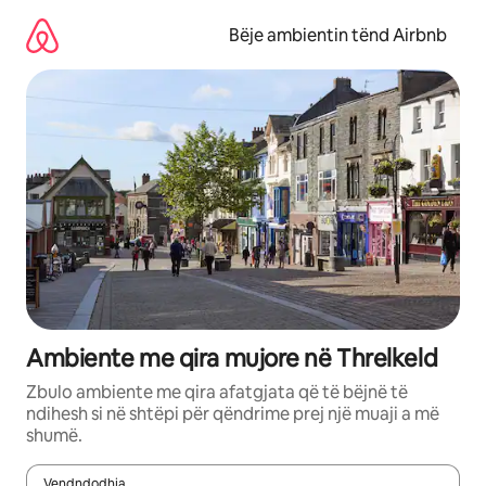
Kalo
te
Bëje ambientin tënd Airbnb
përmbajtja
Ambiente me qira mujore në Threlkeld
Zbulo ambiente me qira afatgjata që të bëjnë të
ndihesh si në shtëpi për qëndrime prej një muaji a më
shumë.
Vendndodhja