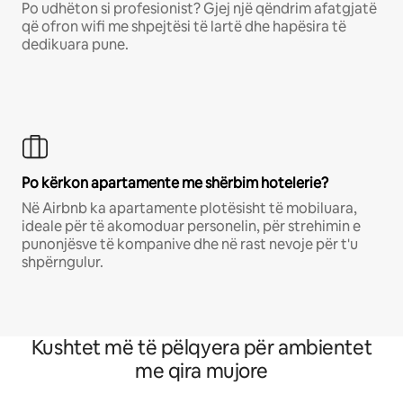
Po udhëton si profesionist? Gjej një qëndrim afatgjatë
që ofron wifi me shpejtësi të lartë dhe hapësira të
dedikuara pune.
Po kërkon apartamente me shërbim hotelerie?
Në Airbnb ka apartamente plotësisht të mobiluara,
ideale për të akomoduar personelin, për strehimin e
punonjësve të kompanive dhe në rast nevoje për t'u
shpërngulur.
Kushtet më të pëlqyera për ambientet
me qira mujore