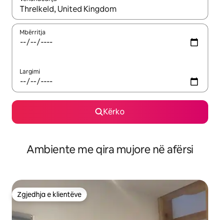
Kur rezultatet të jenë të disponueshme, lëviz me butonat e shig
Mbërritja
Largimi
Kërko
Ambiente me qira mujore në afërsi
Zgjedhja e klientëve
Zgjedhja e klientëve