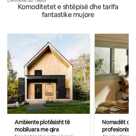
L'Annexe du Tilleul
Komoditetet e shtëpisë dhe tarifa
fantastike mujore
Ambiente plotësisht të
Nomadët dixh
mobiluara me qira
profesionistët