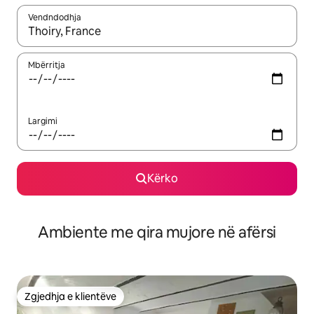
Vendndodhja
Kur rezultatet të jenë të disponueshme, lëviz me butonat e shig
Mbërritja
Largimi
Kërko
Ambiente me qira mujore në afërsi
Zgjedhja e klientëve
Zgjedhja e klientëve