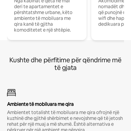
Nga kabinat e qeta në mal
Akomodime të 
deri te apartamentet e
nomadët dhe pr
përshtatshme urbane, këto
që punojnë në 
ambiente të mobiluara me
wifi dhe hapësi
qira kanë të gjitha
dedikuara pune
komoditetet e një shtëpie.
Kushte dhe përfitime për qëndrime më
të gjata
Ambiente të mobiluara me qira
Ambientet totalisht të mobiluara me qira ofrojnë një
kuzhinë dhe gjithë shërbimet e nevojshme që të jetosh
rehat për një muaj a më shumë. Është alternativa e
përkryer për një ambient me nënqira.