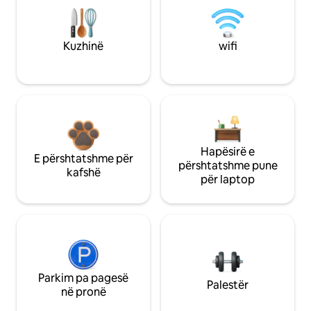
Kuzhinë
wifi
Hapësirë e
E përshtatshme për
përshtatshme pune
kafshë
për laptop
Parkim pa pagesë
Palestër
në pronë