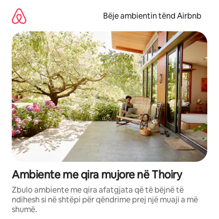
Kalo
te
Bëje ambientin tënd Airbnb
përmbajtja
Ambiente me qira mujore në Thoiry
Zbulo ambiente me qira afatgjata që të bëjnë të
ndihesh si në shtëpi për qëndrime prej një muaji a më
shumë.