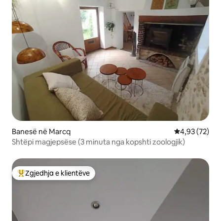
Banesë në Marcq
Vlerësimi mes
4,93 (72)
Shtëpi magjepsëse (3 minuta nga kopshti zoologjik)
Zgjedhja e klientëve
Më të mirat e zgjedhjeve të klientëve