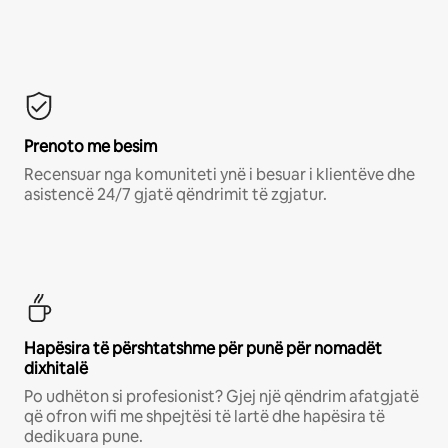
Prenoto me besim
Recensuar nga komuniteti ynë i besuar i klientëve dhe
asistencë 24/7 gjatë qëndrimit të zgjatur.
Hapësira të përshtatshme për punë për nomadët
dixhitalë
Po udhëton si profesionist? Gjej një qëndrim afatgjatë
që ofron wifi me shpejtësi të lartë dhe hapësira të
dedikuara pune.