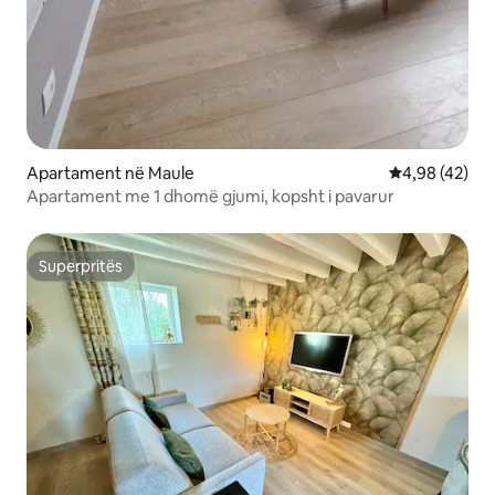
Apartament në Maule
Vlerësimi mes
4,98 (42)
Apartament me 1 dhomë gjumi, kopsht i pavarur
Superpritës
Superpritës