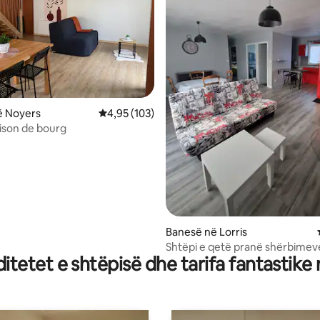
 nga 5, 90 vlerësime
ë Noyers
Vlerësimi mesatar 4,95 nga 5, 103 vlerësime
4,95 (103)
ison de bourg
Banesë në Lorris
Shtëpi e qetë pranë shërbimev
tetet e shtëpisë dhe tarifa fantastike