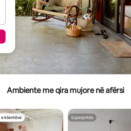
Ambiente me qira mujore në afërsi
 e klientëve
Superpritës
 e klientëve
Superpritës