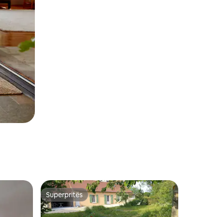
Superpritës
Superpritës