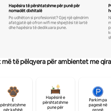
Hapësira të përshtatshme për punë për
P
nomadët dixhitalë
h
Po udhëton si profesionist? Gjej një qëndrim
N
afatgjatë që ofron wifi me shpejtësi të lartë
m
dhe hapësira të dedikuara pune.
p
k
s
 më të pëlqyera për ambientet me qir
Hapësirë e
E
Parkim pa
përshtatshme
përshtatshme
pagesë në
pune për
për kafshë
pronë