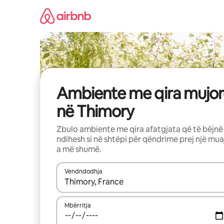
Kalo
te
përmbajtja
Ambiente me qira mujor
në Thimory
Zbulo ambiente me qira afatgjata që të bëjnë
ndihesh si në shtëpi për qëndrime prej një mua
a më shumë.
Vendndodhja
Kur rezultatet të jenë të disponueshme, lëviz me 
Mbërritja