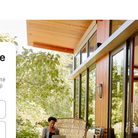
e
 të
ji
butonat e shigjetave lart e poshtë ose eksploro duke prekur ose duke l