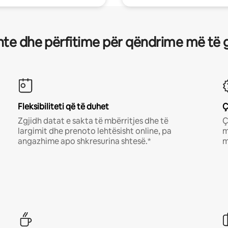
te dhe përfitime për qëndrime më të 
Fleksibiliteti që të duhet
Ç
Zgjidh datat e sakta të mbërritjes dhe të
Ç
largimit dhe prenoto lehtësisht online, pa
m
angazhime apo shkresurina shtesë.*
m