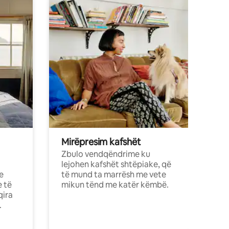
Mirëpresim kafshët
Zbulo vendqëndrime ku
lejohen kafshët shtëpiake, që
e
të mund ta marrësh me vete
e të
mikun tënd me katër këmbë.
qira
.