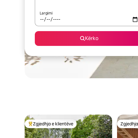
Largimi
Kërko
Zgjedhja e klientëve
Zgjedhja
Më të mirat e zgjedhjeve të klientëve
Zgjedhja