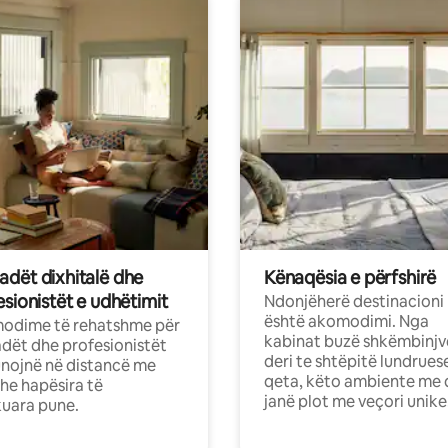
dët dixhitalë dhe
Kënaqësia e përfshirë
sionistët e udhëtimit
Ndonjëherë destinacioni
është akomodimi. Nga
odime të rehatshme për
kabinat buzë shkëmbinjv
ët dhe profesionistët
deri te shtëpitë lundrues
nojnë në distancë me
qeta, këto ambiente me 
dhe hapësira të
janë plot me veçori unike
uara pune.