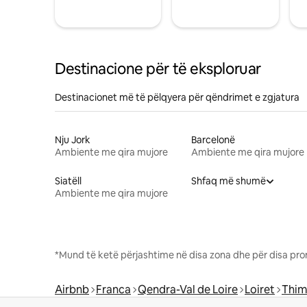
Destinacione për të eksploruar
Destinacionet më të pëlqyera për qëndrimet e zgjatura
Nju Jork
Barcelonë
Ambiente me qira mujore
Ambiente me qira mujore
Siatëll
Shfaq më shumë
Ambiente me qira mujore
*Mund të ketë përjashtime në disa zona dhe për disa pro
Airbnb
Franca
Qendra-Val de Loire
Loiret
Thim