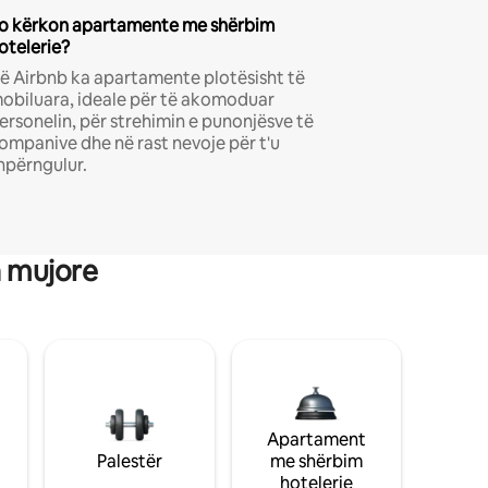
o kërkon apartamente me shërbim
otelerie?
ë Airbnb ka apartamente plotësisht të
obiluara, ideale për të akomoduar
ersonelin, për strehimin e punonjësve të
ompanive dhe në rast nevoje për t'u
hpërngulur.
a mujore
Apartament
Palestër
me shërbim
hotelerie