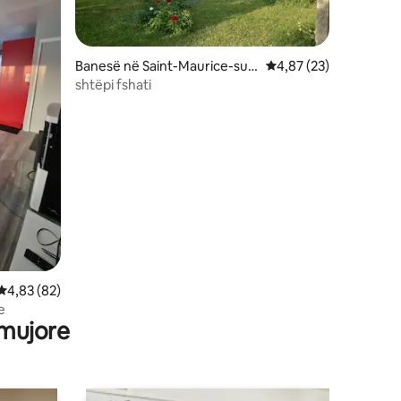
Banesë në Saint-Maurice-sur-
Vlerësimi mesatar 4,8
4,87 (23)
Fessard
shtëpi fshati
Vlerësimi mesatar 4,83 nga 5, 82 vlerësime
4,83 (82)
e
 mujore