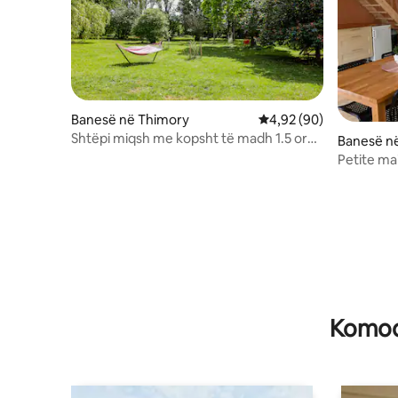
Banesë në Thimory
Vlerësimi mesatar 4,92
4,92 (90)
Shtëpi miqsh me kopsht të madh 1.5 orë
Banesë n
nga Parisi
Petite ma
Komodi