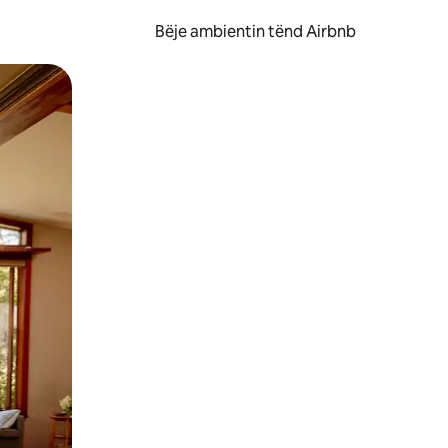
Bëje ambientin tënd Airbnb
ëvizur ekranin.