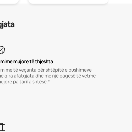
gjata
mime mujore të thjeshta
mime të veçanta për shtëpitë e pushimeve
e qira afatgjata dhe me një pagesë të vetme
ujore pa tarifa shtesë.*