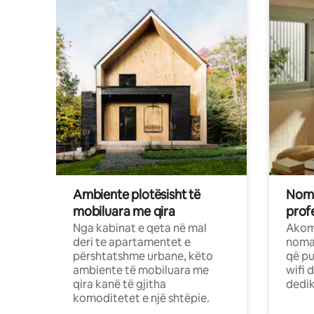
Ambiente plotësisht të
Noma
mobiluara me qira
profe
Nga kabinat e qeta në mal
Akom
deri te apartamentet e
nomad
përshtatshme urbane, këto
që pu
ambiente të mobiluara me
wifi 
qira kanë të gjitha
dedik
komoditetet e një shtëpie.