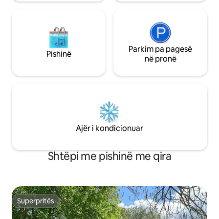
Parkim pa pagesë
Pishinë
në pronë
Ajër i kondicionuar
Shtëpi me pishinë me qira
Superpritës
Superpritës