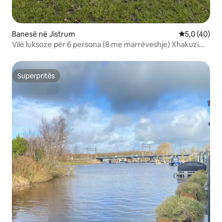
Banesë në Jistrum
Vlerësimi me
5,0 (40)
Vilë luksoze për 6 persona (8 me marrëveshje) Xhakuzi
dhe sauna
Superpritës
Superpritës