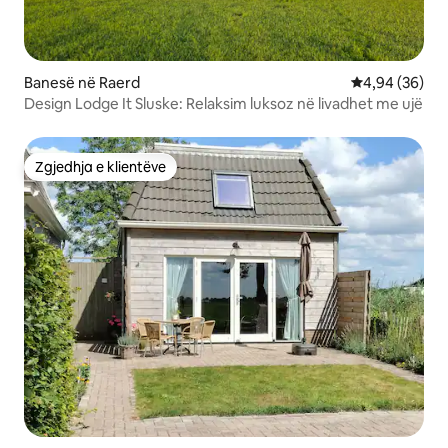
Banesë në Raerd
Vlerësimi mes
4,94 (36)
Design Lodge It Sluske: Relaksim luksoz në livadhet me ujë
Zgjedhja e klientëve
Zgjedhja e klientëve