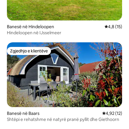
Banesë në Hindeloopen
Vlerësimi me
4,8 (15)
Hindeloopen në IJsselmeer
Zgjedhja e klientëve
Zgjedhja e klientëve
Banesë në Baars
Vlerësimi mes
4,92 (12)
Shtëpi e rehatshme në natyrë pranë pyllit dhe Giethoorn