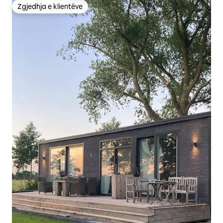
Zgjedhja e klientëve
Zgjedhja e klientëve