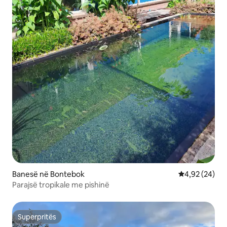
Banesë në Bontebok
Vlerësimi mes
4,92 (24)
Parajsë tropikale me pishinë
Superpritës
Superpritës