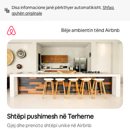
Kalo
Disa informacione janë përkthyer automatikisht. 
Shfaq 
te
gjuhën origjinale
përmbajtja
Bëje ambientin tënd Airbnb
Shtëpi pushimesh në Terherne
Gjej dhe prenoto shtëpi unike në Airbnb