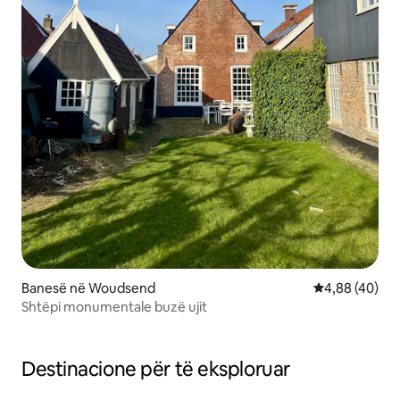
Banesë në Woudsend
Vlerësimi mes
4,88 (40)
Shtëpi monumentale buzë ujit
Destinacione për të eksploruar