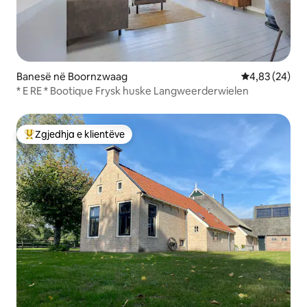
Banesë në Boornzwaag
Vlerësimi mes
4,83 (24)
* E RE * Bootique Frysk huske Langweerderwielen
Zgjedhja e klientëve
Më të mirat e zgjedhjeve të klientëve