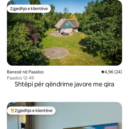
Zgjedhja e klientëve
Zgjedhja e klientëve
Banesë në Paasloo
Vlerësimi mes
4,96 (24)
Paasloo 12-49
Shtëpi për qëndrime javore me qira
Zgjedhja e klientëve
Më të mirat e zgjedhjeve të klientëve