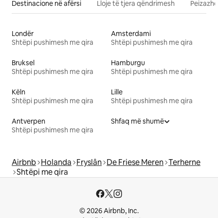
Destinacione në afërsi
Lloje të tjera qëndrimesh
Peizazhe
Londër
Amsterdami
Shtëpi pushimesh me qira
Shtëpi pushimesh me qira
Bruksel
Hamburgu
Shtëpi pushimesh me qira
Shtëpi pushimesh me qira
Këln
Lille
Shtëpi pushimesh me qira
Shtëpi pushimesh me qira
Antverpen
Shfaq më shumë
Shtëpi pushimesh me qira
Airbnb
Holanda
Fryslân
De Friese Meren
Terherne
Shtëpi me qira
© 2026 Airbnb, Inc.