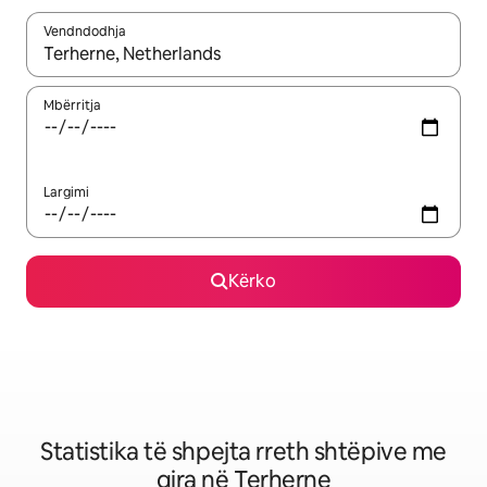
Vendndodhja
Kur rezultatet të jenë të disponueshme, lëviz me butonat e shig
Mbërritja
Largimi
Kërko
Statistika të shpejta rreth shtëpive me
qira në Terherne