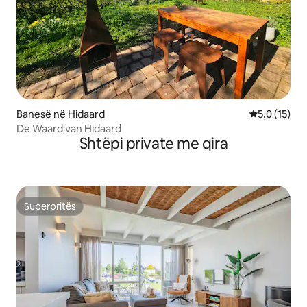
Banesë në Hidaard
Vlerësimi me
5,0 (15)
De Waard van Hidaard
Shtëpi private me qira
Superpritës
Superpritës