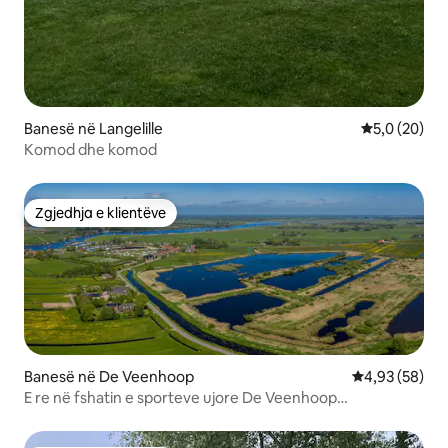
Banesë në Langelille
Vlerësimi me
5,0 (20)
Komod dhe komod
Zgjedhja e klientëve
Zgjedhja e klientëve
Banesë në De Veenhoop
Vlerësimi mes
4,93 (58)
E re në fshatin e sporteve ujore De Veenhoop
B&BKraanlannen