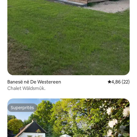
Banesë në De Westereen
Vlerësimi mes
4,86 (22)
Chalet Wâldsmûk.
Superpritës
Superpritës