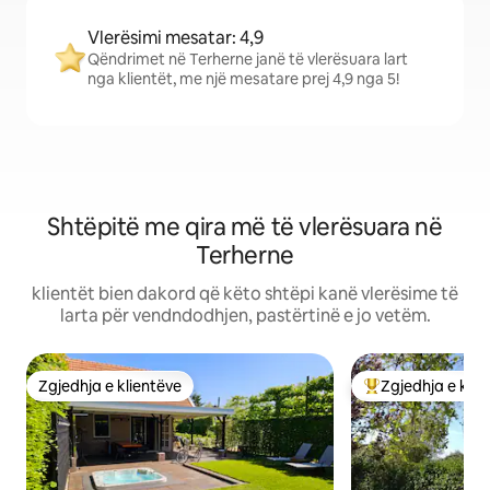
Vlerësimi mesatar: 4,9
Qëndrimet në Terherne janë të vlerësuara lart
nga klientët, me një mesatare prej 4,9 nga 5!
Shtëpitë me qira më të vlerësuara në
Terherne
klientët bien dakord që këto shtëpi kanë vlerësime të
larta për vendndodhjen, pastërtinë e jo vetëm.
Zgjedhja e klientëve
Zgjedhja e klie
Zgjedhja e klientëve
Më të mirat e zgj