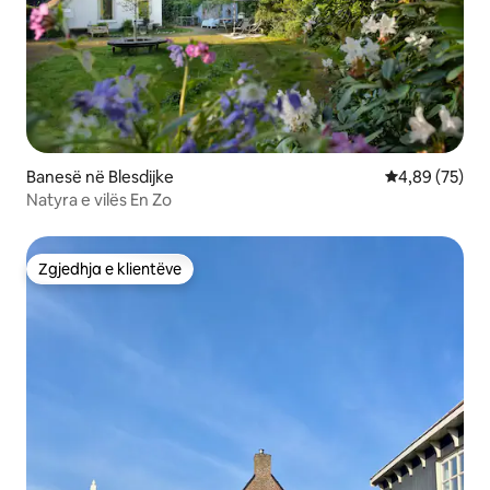
Banesë në Blesdijke
Vlerësimi mes
4,89 (75)
Natyra e vilës En Zo
Zgjedhja e klientëve
Zgjedhja e klientëve