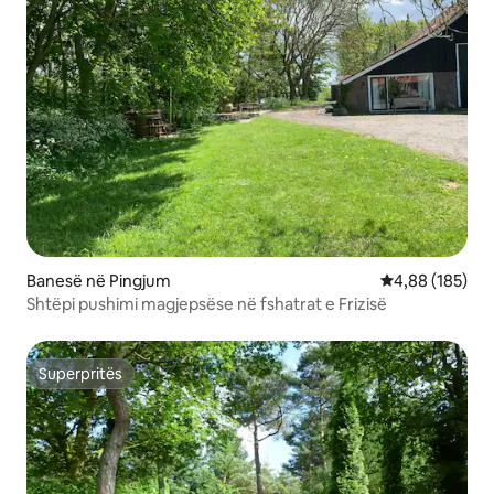
Banesë në Pingjum
Vlerësimi mesa
4,88 (185)
Shtëpi pushimi magjepsëse në fshatrat e Frizisë
Superpritës
Superpritës