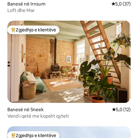
Banesë në Irnsum
Vlerësimi me
5,0 (37)
Loft dhe Mar
Zgjedhja e klientëve
Më të mirat e zgjedhjeve të klientëve
Banesë në Sneek
Vlerësimi me
5,0 (12)
Vend i qetë me kopsht qyteti
Zgjedhja e klientëve