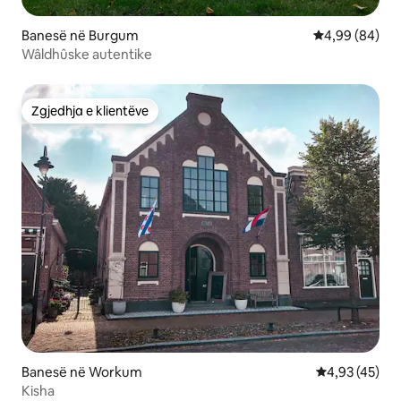
Banesë në Burgum
Vlerësimi mes
4,99 (84)
Wâldhûske autentike
Zgjedhja e klientëve
Zgjedhja e klientëve
Banesë në Workum
Vlerësimi mes
4,93 (45)
Kisha