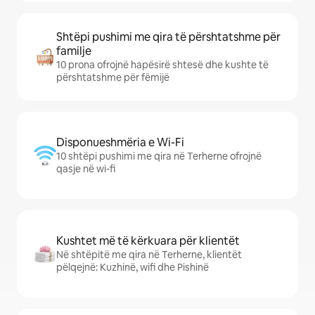
Shtëpi pushimi me qira të përshtatshme për
familje
10 prona ofrojnë hapësirë shtesë dhe kushte të
përshtatshme për fëmijë
Disponueshmëria e Wi-Fi
10 shtëpi pushimi me qira në Terherne ofrojnë
qasje në wi-fi
Kushtet më të kërkuara për klientët
Në shtëpitë me qira në Terherne, klientët
pëlqejnë: Kuzhinë, wifi dhe Pishinë