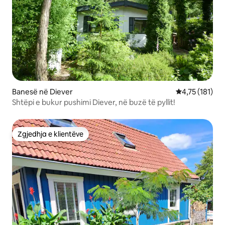
Banesë në Diever
Vlerësimi mesa
4,75 (181)
Shtëpi e bukur pushimi Diever, në buzë të pyllit!
Zgjedhja e klientëve
Zgjedhja e klientëve