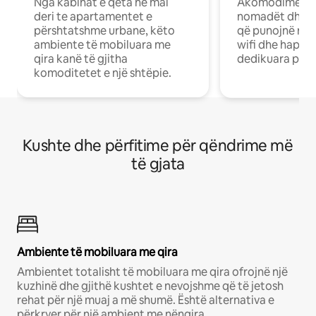
Nga kabinat e qeta në mal
Akomodime të 
deri te apartamentet e
nomadët dhe pr
përshtatshme urbane, këto
që punojnë në 
ambiente të mobiluara me
wifi dhe hapësi
qira kanë të gjitha
dedikuara pune
komoditetet e një shtëpie.
Kushte dhe përfitime për qëndrime më
të gjata
Ambiente të mobiluara me qira
Ambientet totalisht të mobiluara me qira ofrojnë një
kuzhinë dhe gjithë kushtet e nevojshme që të jetosh
rehat për një muaj a më shumë. Është alternativa e
përkryer për një ambient me nënqira.