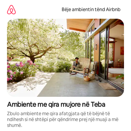
Kalo
te
Bëje ambientin tënd Airbnb
përmbajtja
Ambiente me qira mujore në Teba
Zbulo ambiente me qira afatgjata që të bëjnë të
ndihesh si në shtëpi për qëndrime prej një muaji a më
shumë.