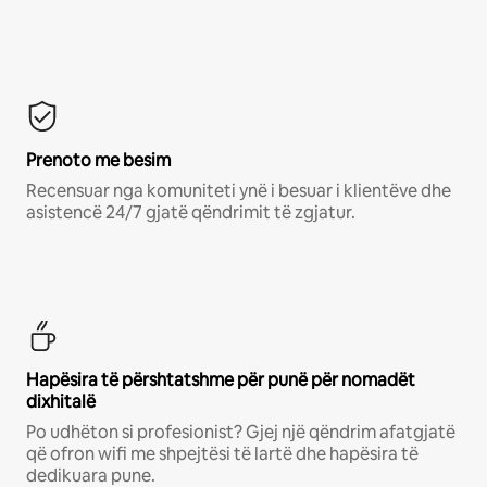
Prenoto me besim
Recensuar nga komuniteti ynë i besuar i klientëve dhe
asistencë 24/7 gjatë qëndrimit të zgjatur.
Hapësira të përshtatshme për punë për nomadët
dixhitalë
Po udhëton si profesionist? Gjej një qëndrim afatgjatë
që ofron wifi me shpejtësi të lartë dhe hapësira të
dedikuara pune.