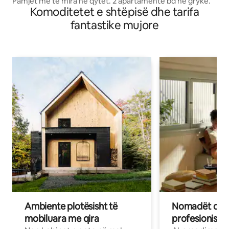
Pamjet më të mira në qytet. 2 apartamente bd në grykë.
Komoditetet e shtëpisë dhe tarifa
fantastike mujore
Ambiente plotësisht të
Nomadët dixh
mobiluara me qira
profesionistët