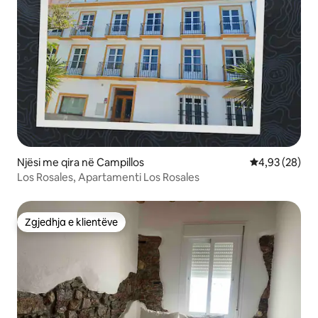
Njësi me qira në Campillos
Vlerësimi mes
4,93 (28)
Los Rosales, Apartamenti Los Rosales
Zgjedhja e klientëve
Zgjedhja e klientëve