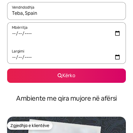
Vendndodhja
Kur rezultatet të jenë të disponueshme, lëviz me butonat e shig
Mbërritja
Largimi
Kërko
Ambiente me qira mujore në afërsi
Zgjedhja e klientëve
Zgjedhja e klientëve