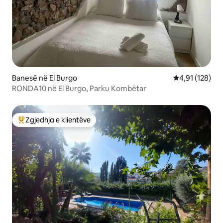
Banesë në El Burgo
Vlerësimi mesa
4,91 (128)
RONDA10 në El Burgo, Parku Kombëtar
Zgjedhja e klientëve
Më të mirat e zgjedhjeve të klientëve