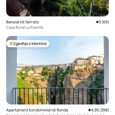
Banesë në Serrato
Vlerësimi 
5 (69)
Casa Rural La Puente
Zgjedhja e klientëve
Më të mirat e zgjedhjeve të klientëve
Apartament kondominial në Ronda
Vlerësimi mesa
4,95 (398)