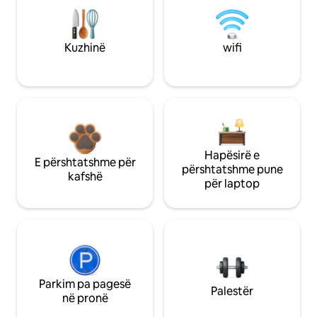
Kuzhinë
wifi
Hapësirë e
E përshtatshme për
përshtatshme pune
kafshë
për laptop
Parkim pa pagesë
Palestër
në pronë