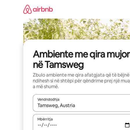
Kalo
te
përmbajtja
Ambiente me qira mujor
në Tamsweg
Zbulo ambiente me qira afatgjata që të bëjnë
ndihesh si në shtëpi për qëndrime prej një mua
a më shumë.
Vendndodhja
Kur rezultatet të jenë të disponueshme, lëviz me 
Mbërritja