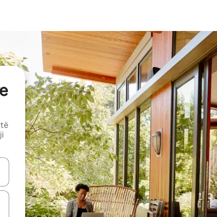
e
 të
ji
butonat e shigjetave lart e poshtë ose eksploro duke prekur ose duke l