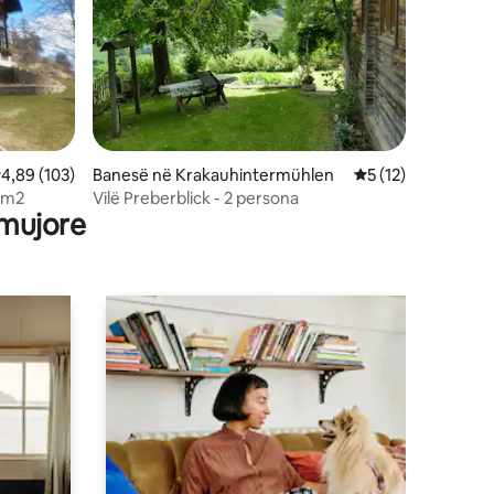
lerësimi mesatar 4,89 nga 5, 103 vlerësime
4,89 (103)
Banesë në Krakauhintermühlen
Vlerësimi mesatar 
5 (12)
 m2
Vilë Preberblick - 2 persona
 mujore