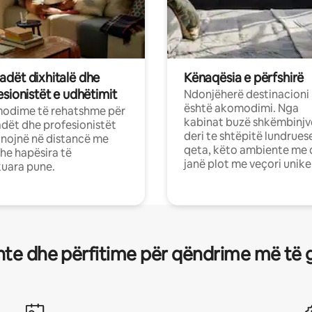
dët dixhitalë dhe
Kënaqësia e përfshirë
sionistët e udhëtimit
Ndonjëherë destinacioni
është akomodimi. Nga
odime të rehatshme për
kabinat buzë shkëmbinjv
ët dhe profesionistët
deri te shtëpitë lundrues
nojnë në distancë me
qeta, këto ambiente me 
dhe hapësira të
janë plot me veçori unike
uara pune.
te dhe përfitime për qëndrime më të 