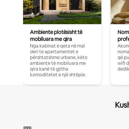
Ambiente plotësisht të
Noma
mobiluara me qira
profe
Nga kabinat e qeta në mal
Akom
deri te apartamentet e
nomad
përshtatshme urbane, këto
që pu
ambiente të mobiluara me
wifi 
qira kanë të gjitha
dedik
komoditetet e një shtëpie.
Kush