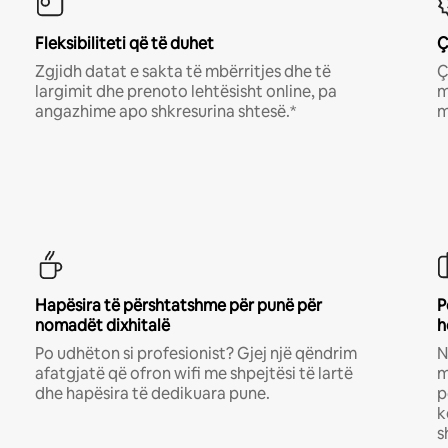
Fleksibiliteti që të duhet
Ç
Zgjidh datat e sakta të mbërritjes dhe të
Ç
largimit dhe prenoto lehtësisht online, pa
m
angazhime apo shkresurina shtesë.*
m
Hapësira të përshtatshme për punë për
P
nomadët dixhitalë
h
Po udhëton si profesionist? Gjej një qëndrim
N
afatgjatë që ofron wifi me shpejtësi të lartë
m
dhe hapësira të dedikuara pune.
p
k
s