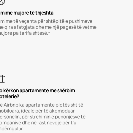
mime mujore të thjeshta
mime të veçanta për shtëpitë e pushimeve
e qira afatgjata dhe me një pagesë të vetme
ujore pa tarifa shtesë.*
o kërkon apartamente me shërbim
otelerie?
ë Airbnb ka apartamente plotësisht të
obiluara, ideale për të akomoduar
ersonelin, për strehimin e punonjësve të
ompanive dhe në rast nevoje për t'u
hpërngulur.