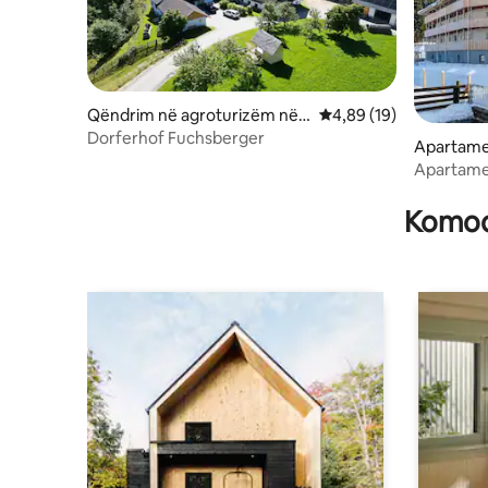
Qëndrim në agroturizëm në S
Vlerësimi mesatar 4,89
4,89 (19)
auerfeld
Dorferhof Fuchsberger
Apartame
Apartame
(Austri)
Komodi