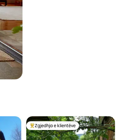
Zgjedhja e klientëve
Më të mirat e zgjedhjeve të klientëve