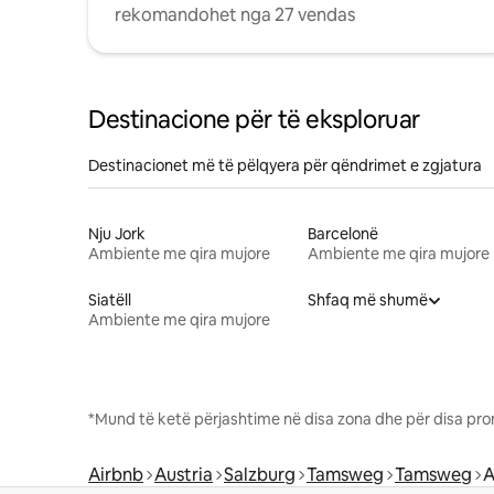
rekomandohet nga 27 vendas
Destinacione për të eksploruar
Destinacionet më të pëlqyera për qëndrimet e zgjatura
Nju Jork
Barcelonë
Ambiente me qira mujore
Ambiente me qira mujore
Siatëll
Shfaq më shumë
Ambiente me qira mujore
*Mund të ketë përjashtime në disa zona dhe për disa pro
Airbnb
Austria
Salzburg
Tamsweg
Tamsweg
A