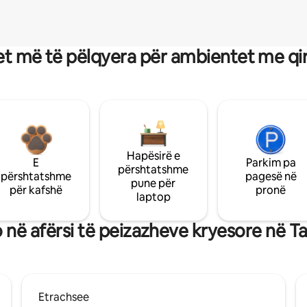
t më të pëlqyera për ambientet me qi
Hapësirë e
E
Parkim pa
përshtatshme
përshtatshme
pagesë në
pune për
për kafshë
pronë
laptop
 në afërsi të peizazheve kryesore në 
Etrachsee