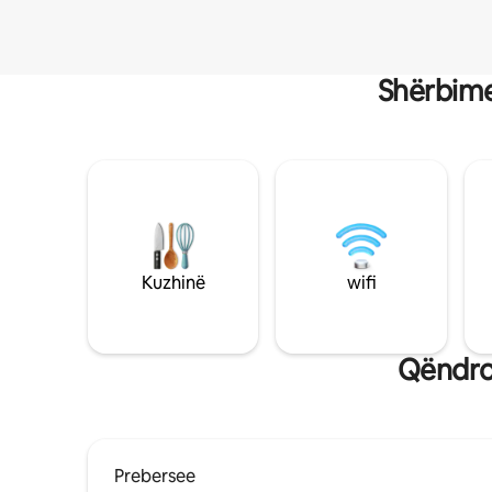
Shërbime
Kuzhinë
wifi
Qëndro
Prebersee