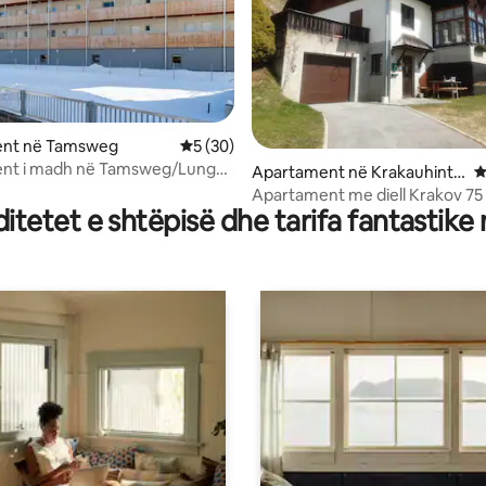
 nga 5, 19 vlerësime
nt në Tamsweg
Vlerësimi mesatar 5 nga 5, 30 vlerësime
5 (30)
nt i madh në Tamsweg/Lungau
Apartament në Krakauhinte
V
rmühlen
Apartament me diell Krakov 75
tetet e shtëpisë dhe tarifa fantastike