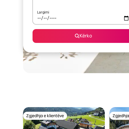
Largimi
Kërko
Zgjedhja e klientëve
Zgjedhja
Zgjedhja e klientëve
Zgjedhja