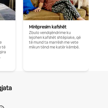
Mirëpresim kafshët
Zbulo vendqëndrime ku
lejohen kafshët shtëpiake, që
e
të mund ta marrësh me vete
e të
mikun tënd me katër këmbë.
qira
.
gjata