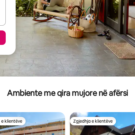
Ambiente me qira mujore në afërsi
 e klientëve
Zgjedhja e klientëve
 e klientëve
Zgjedhja e klientëve