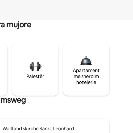
ra mujore
Apartament
Palestër
me shërbim
hotelerie
Tamsweg
Wallfahrtskirche Sankt Leonhard