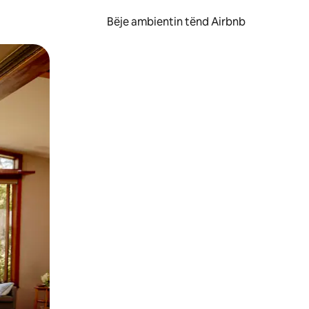
Bëje ambientin tënd Airbnb
ëvizur ekranin.