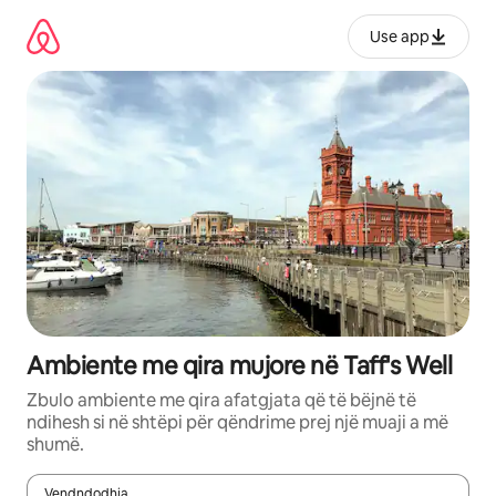
Kalo
te
Use app
përmbajtja
Ambiente me qira mujore në Taff's Well
Zbulo ambiente me qira afatgjata që të bëjnë të
ndihesh si në shtëpi për qëndrime prej një muaji a më
shumë.
Vendndodhja