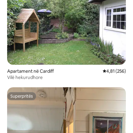
Apartament në Cardiff
Vlerësimi mesa
4,81 (256)
Vilë hekurudhore
Superpritës
Superpritës