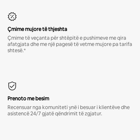
Çmime mujore të thjeshta
Çmime të veçanta për shtëpitë e pushimeve me qira
afatgjata dhe me një pagesë të vetme mujore pa tarifa
shtesë.*
Prenoto me besim
Recensuar nga komuniteti ynë i besuar i klientëve dhe
asistencë 24/7 gjatë qëndrimit të zgjatur.