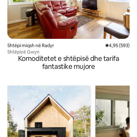
Shtëpi miqsh në Radyr
Vlerësimi mesa
4,95 (593)
Shtëpizë Gwyn
Komoditetet e shtëpisë dhe tarifa
fantastike mujore