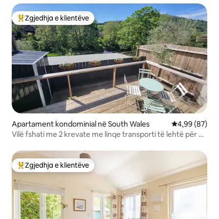
Zgjedhja e klientëve
Më të mirat e zgjedhjeve të klientëve
Apartament kondominial në South Wales
Vlerësimi mes
4,99 (87)
Vilë fshati me 2 krevate me linqe transporti të lehtë për në
Cardiff
Zgjedhja e klientëve
Më të mirat e zgjedhjeve të klientëve