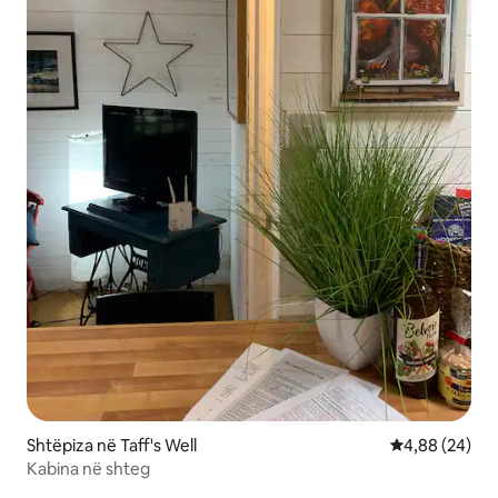
Shtëpiza në Taff's Well
Vlerësimi mes
4,88 (24)
Kabina në shteg