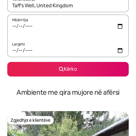
Kur rezultatet të jenë të disponueshme, lëviz me butonat e shig
Mbërritja
Largimi
Kërko
Ambiente me qira mujore në afërsi
Zgjedhja e klientëve
Zgjedhja e klientëve