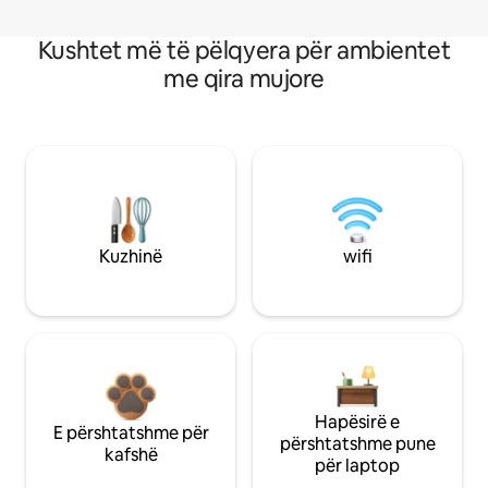
Kushtet më të pëlqyera për ambientet
me qira mujore
Kuzhinë
wifi
Hapësirë e
E përshtatshme për
përshtatshme pune
kafshë
për laptop