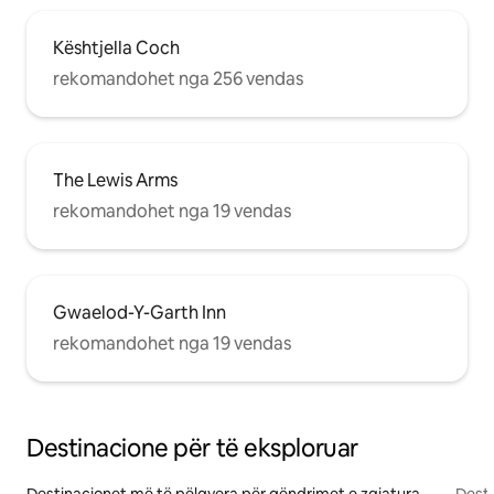
Kështjella Coch
rekomandohet nga 256 vendas
The Lewis Arms
rekomandohet nga 19 vendas
Gwaelod-Y-Garth Inn
rekomandohet nga 19 vendas
Destinacione për të eksploruar
Destinacionet më të pëlqyera për qëndrimet e zgjatura
Desti