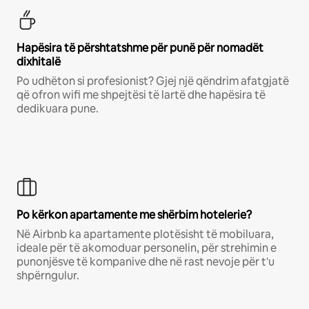
Hapësira të përshtatshme për punë për nomadët
dixhitalë
Po udhëton si profesionist? Gjej një qëndrim afatgjatë
që ofron wifi me shpejtësi të lartë dhe hapësira të
dedikuara pune.
Po kërkon apartamente me shërbim hotelerie?
Në Airbnb ka apartamente plotësisht të mobiluara,
ideale për të akomoduar personelin, për strehimin e
punonjësve të kompanive dhe në rast nevoje për t'u
shpërngulur.