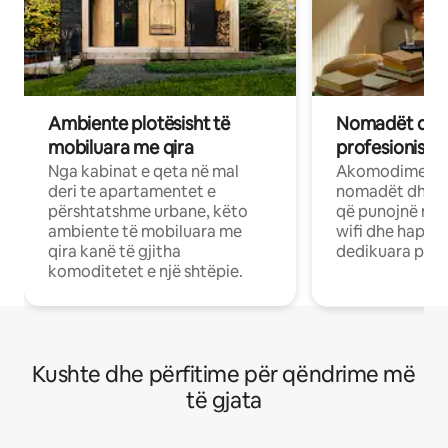
Ambiente plotësisht të
Nomadët dixh
mobiluara me qira
profesionistët
Nga kabinat e qeta në mal
Akomodime të 
deri te apartamentet e
nomadët dhe pr
përshtatshme urbane, këto
që punojnë në 
ambiente të mobiluara me
wifi dhe hapësi
qira kanë të gjitha
dedikuara pune
komoditetet e një shtëpie.
Kushte dhe përfitime për qëndrime më
të gjata