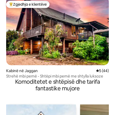
Zgjedhja e klientëve
Më të mirat e zgjedhjeve të klientëve
Kabinë në Jaggan
Vlerësimi 
5 (44)
Strehë mbi pemë - Shtëpi mbi pemë me shtylla luksoze
Komoditetet e shtëpisë dhe tarifa
fantastike mujore