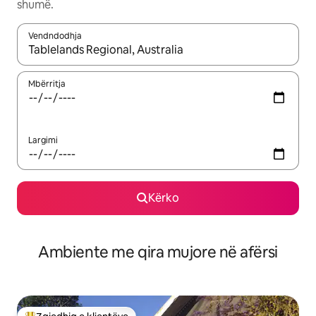
shumë.
Vendndodhja
Kur rezultatet të jenë të disponueshme, lëviz me butonat e shig
Mbërritja
Largimi
Kërko
Ambiente me qira mujore në afërsi