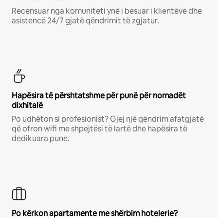
Recensuar nga komuniteti ynë i besuar i klientëve dhe
asistencë 24/7 gjatë qëndrimit të zgjatur.
Hapësira të përshtatshme për punë për nomadët
dixhitalë
Po udhëton si profesionist? Gjej një qëndrim afatgjatë
që ofron wifi me shpejtësi të lartë dhe hapësira të
dedikuara pune.
Po kërkon apartamente me shërbim hotelerie?