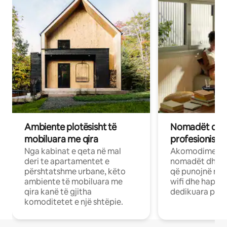
Ambiente plotësisht të
Nomadët dixh
mobiluara me qira
profesionistët
Nga kabinat e qeta në mal
Akomodime të 
deri te apartamentet e
nomadët dhe pr
përshtatshme urbane, këto
që punojnë në 
ambiente të mobiluara me
wifi dhe hapësi
qira kanë të gjitha
dedikuara pune
komoditetet e një shtëpie.