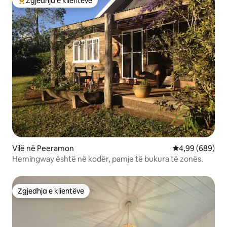
Zgjedhja e klientëve
Më të mirat e zgjedhjeve të klientëve
Vilë në Peeramon
Vlerësimi mesat
4,99 (689)
Hemingway është në kodër, pamje të bukura të zonës.
Zgjedhja e klientëve
Zgjedhja e klientëve