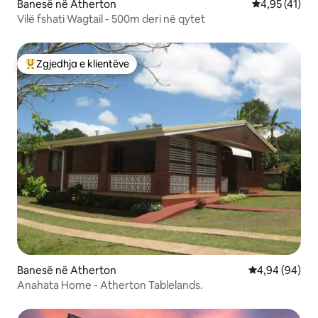
Banesë në Atherton
Vlerësimi mes
4,95 (41)
Vilë fshati Wagtail - 500m deri në qytet
Zgjedhja e klientëve
Më të mirat e zgjedhjeve të klientëve
Banesë në Atherton
Vlerësimi mes
4,94 (94)
Anahata Home - Atherton Tablelands.