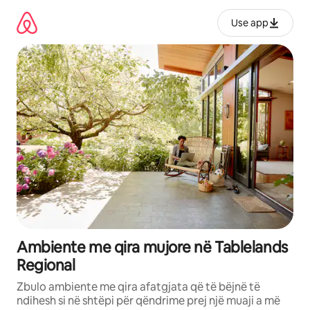
Kalo
te
Use app
përmbajtja
Ambiente me qira mujore në Tablelands
Regional
Zbulo ambiente me qira afatgjata që të bëjnë të
ndihesh si në shtëpi për qëndrime prej një muaji a më