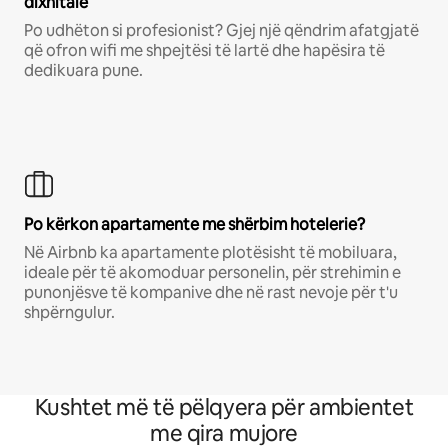
dixhitalë
Po udhëton si profesionist? Gjej një qëndrim afatgjatë
që ofron wifi me shpejtësi të lartë dhe hapësira të
dedikuara pune.
Po kërkon apartamente me shërbim hotelerie?
Në Airbnb ka apartamente plotësisht të mobiluara,
ideale për të akomoduar personelin, për strehimin e
punonjësve të kompanive dhe në rast nevoje për t'u
shpërngulur.
Kushtet më të pëlqyera për ambientet
me qira mujore