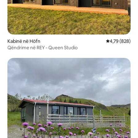
Kabinë në Höfn
Vlerësimi mesa
4,79 (828)
Qëndrime në REY - Queen Studio