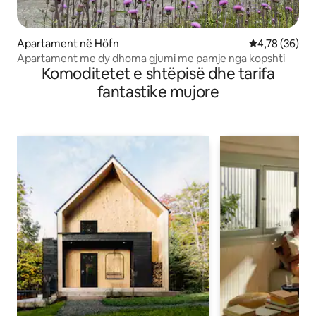
Apartament në Höfn
Vlerësimi mes
4,78 (36)
Apartament me dy dhoma gjumi me pamje nga kopshti
Komoditetet e shtëpisë dhe tarifa
fantastike mujore