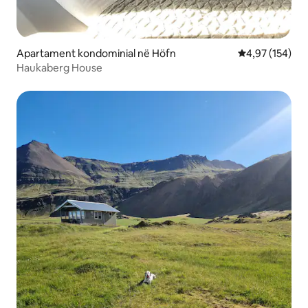
Apartament kondominial në Höfn
Vlerësimi mesa
4,97 (154)
Haukaberg House