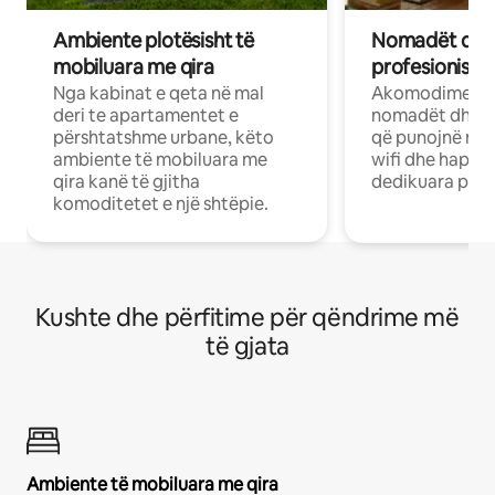
Ambiente plotësisht të
Nomadët dixh
mobiluara me qira
profesionistët
Nga kabinat e qeta në mal
Akomodime të 
deri te apartamentet e
nomadët dhe pr
përshtatshme urbane, këto
që punojnë në 
ambiente të mobiluara me
wifi dhe hapësi
qira kanë të gjitha
dedikuara pune
komoditetet e një shtëpie.
Kushte dhe përfitime për qëndrime më
të gjata
Ambiente të mobiluara me qira