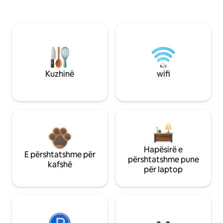
Kuzhinë
wifi
Hapësirë e
E përshtatshme për
përshtatshme pune
kafshë
për laptop