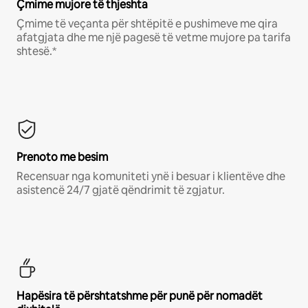
Çmime mujore të thjeshta
Çmime të veçanta për shtëpitë e pushimeve me qira
afatgjata dhe me një pagesë të vetme mujore pa tarifa
shtesë.*
Prenoto me besim
Recensuar nga komuniteti ynë i besuar i klientëve dhe
asistencë 24/7 gjatë qëndrimit të zgjatur.
Hapësira të përshtatshme për punë për nomadët