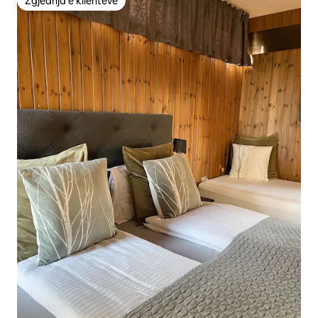
Zgjedhja e klientëve
Zgjedhja e klientëve