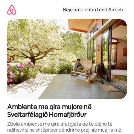
Kalo
te
Bëje ambientin tënd Airbnb
përmbajtja
Ambiente me qira mujore në
Sveitarfélagið Hornafjörður
Zbulo ambiente me qira afatgjata që të bëjnë të
ndihesh si në shtëpi për qëndrime prej një muaji a më