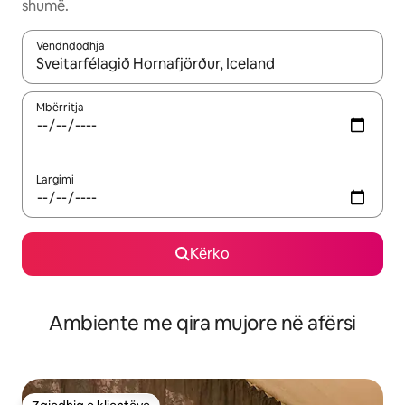
shumë.
Vendndodhja
Kur rezultatet të jenë të disponueshme, lëviz me butonat e shig
Mbërritja
Largimi
Kërko
Ambiente me qira mujore në afërsi