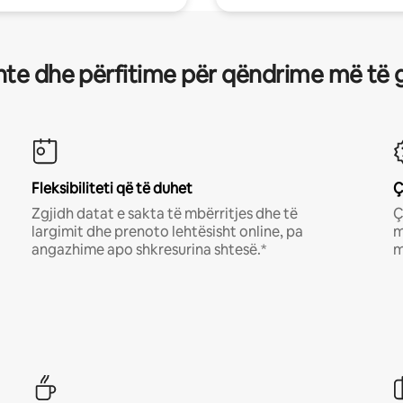
te dhe përfitime për qëndrime më të 
Fleksibiliteti që të duhet
Ç
Zgjidh datat e sakta të mbërritjes dhe të
Ç
largimit dhe prenoto lehtësisht online, pa
m
angazhime apo shkresurina shtesë.*
m