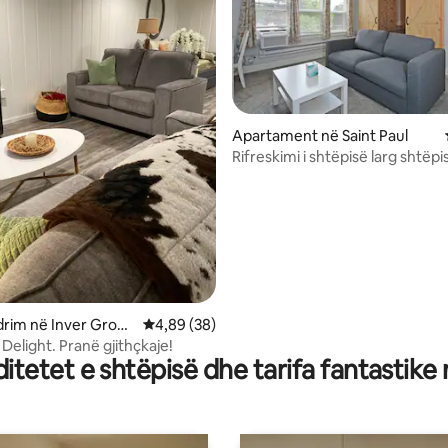
Apartament në Saint Paul
Rifreskimi i shtëpisë larg shtëpi
3 nga 5, 41 vlerësime
shërbime të përshtatshme për 
rim në Inver Grove
Vlerësimi mesatar 4,89 nga 5, 38 vlerësime
4,89 (38)
 Delight. Pranë gjithçkaje!
tetet e shtëpisë dhe tarifa fantastike