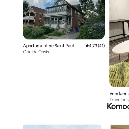
Apartament në Saint Paul
Vlerësimi mesatar 4,7
4,73 (41)
Oneida Oasis
Vendqënd
Heights
Traveler's
Komodi