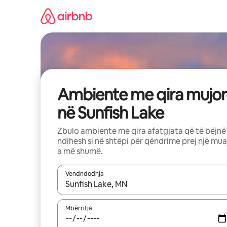
Kalo
te
përmbajtja
Ambiente me qira mujor
në Sunfish Lake
Zbulo ambiente me qira afatgjata që të bëjnë
ndihesh si në shtëpi për qëndrime prej një mua
a më shumë.
Vendndodhja
Kur rezultatet të jenë të disponueshme, lëviz me 
Mbërritja