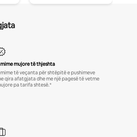
gjata
mime mujore të thjeshta
mime të veçanta për shtëpitë e pushimeve
e qira afatgjata dhe me një pagesë të vetme
ujore pa tarifa shtesë.*