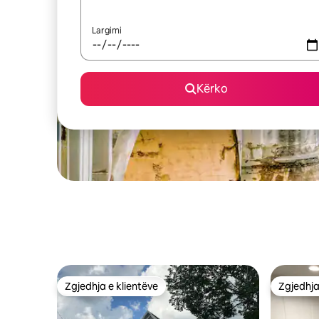
Largimi
Kërko
Zgjedhja e klientëve
Zgjedhja
Zgjedhja e klientëve
Zgjedhja