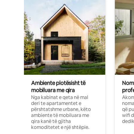
Ambiente plotësisht të
Noma
mobiluara me qira
profe
Nga kabinat e qeta në mal
Akom
deri te apartamentet e
nomad
përshtatshme urbane, këto
që pu
ambiente të mobiluara me
wifi 
qira kanë të gjitha
dedik
komoditetet e një shtëpie.