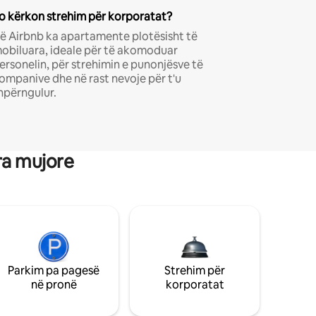
o kërkon strehim për korporatat?
ë Airbnb ka apartamente plotësisht të
obiluara, ideale për të akomoduar
ersonelin, për strehimin e punonjësve të
ompanive dhe në rast nevoje për t'u
hpërngulur.
ra mujore
Parkim pa pagesë
Strehim për
në pronë
korporatat