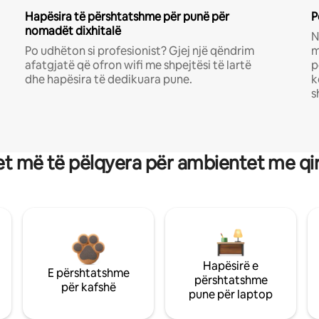
Hapësira të përshtatshme për punë për
P
nomadët dixhitalë
N
Po udhëton si profesionist? Gjej një qëndrim
m
afatgjatë që ofron wifi me shpejtësi të lartë
p
dhe hapësira të dedikuara pune.
k
s
t më të pëlqyera për ambientet me qi
Hapësirë e
E përshtatshme
përshtatshme
për kafshë
pune për laptop