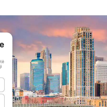
e
 të
ji
butonat e shigjetave lart e poshtë ose eksploro duke prekur ose duke l