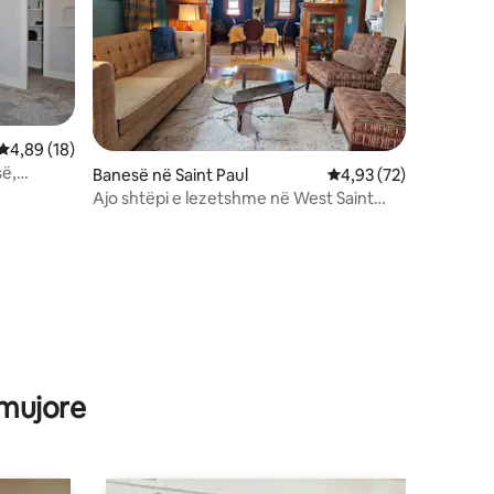
Vlerësimi mesatar 4,89 nga 5, 18 vlerësime
4,89 (18)
së,
Banesë në Saint Paul
Vlerësimi mesatar 4,9
4,93 (72)
ecje
Ajo shtëpi e lezetshme në West Saint
Paul
 mujore