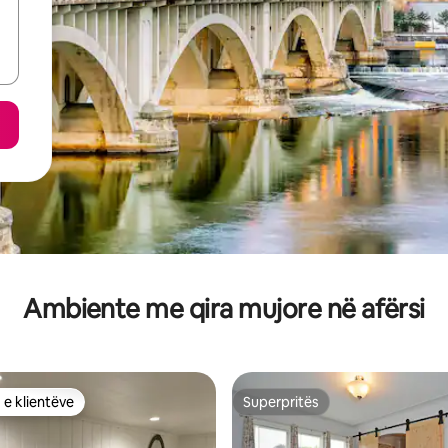
Ambiente me qira mujore në afërsi
 e klientëve
Superpritës
 e klientëve
Superpritës