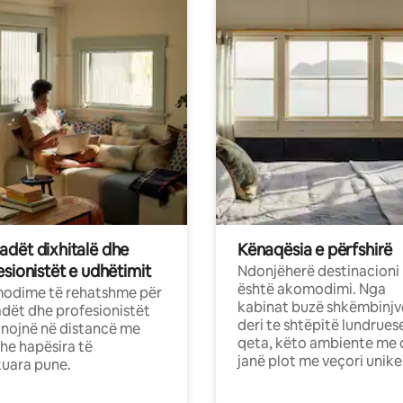
dët dixhitalë dhe
Kënaqësia e përfshirë
sionistët e udhëtimit
Ndonjëherë destinacioni
është akomodimi. Nga
odime të rehatshme për
kabinat buzë shkëmbinjv
ët dhe profesionistët
deri te shtëpitë lundrues
nojnë në distancë me
qeta, këto ambiente me 
dhe hapësira të
janë plot me veçori unike
uara pune.