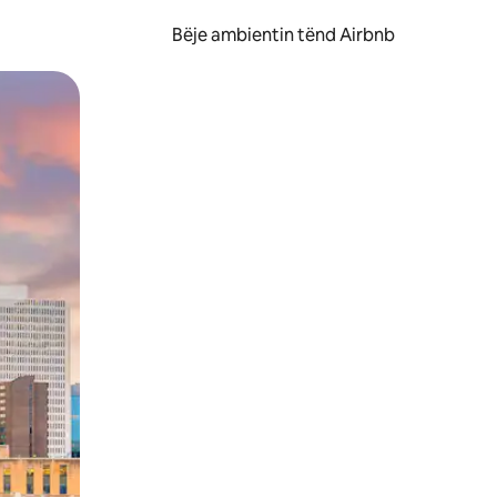
Bëje ambientin tënd Airbnb
ëvizur ekranin.