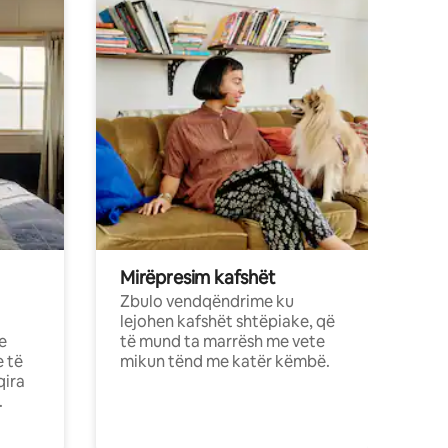
Mirëpresim kafshët
Zbulo vendqëndrime ku
lejohen kafshët shtëpiake, që
e
të mund ta marrësh me vete
e të
mikun tënd me katër këmbë.
qira
.