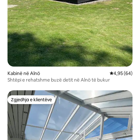
Kabinë në Alnö
Vlerësimi mes
4,95 (64)
Shtëpi e rehatshme buzë detit në Alnö të bukur
Zgjedhja e klientëve
Zgjedhja e klientëve