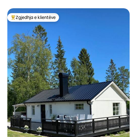
Zgjedhja e klientëve
Më të mirat e zgjedhjeve të klientëve