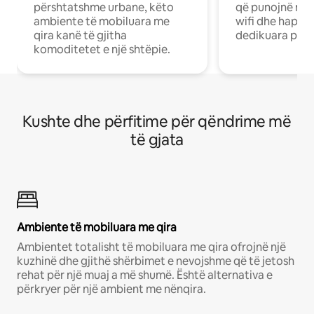
përshtatshme urbane, këto
që punojnë në 
ambiente të mobiluara me
wifi dhe hapësi
qira kanë të gjitha
dedikuara pune
komoditetet e një shtëpie.
Kushte dhe përfitime për qëndrime më
të gjata
Ambiente të mobiluara me qira
Ambientet totalisht të mobiluara me qira ofrojnë një
kuzhinë dhe gjithë shërbimet e nevojshme që të jetosh
rehat për një muaj a më shumë. Është alternativa e
përkryer për një ambient me nënqira.