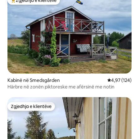
Zgjedhja e klientëve
Më të mirat e zgjedhjeve të klientëve
Kabinë në Smedsgården
Vlerësimi mesa
4,97 (124)
Härbre në zonën piktoreske me afërsinë me notin
Zgjedhja e klientëve
Zgjedhja e klientëve