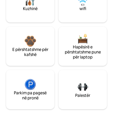
Kuzhinë
wifi
Hapësirë e
E përshtatshme për
përshtatshme pune
kafshë
për laptop
Parkim pa pagesë
Palestër
në pronë