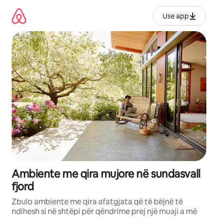
Kalo
te
Use app
përmbajtja
Ambiente me qira mujore në sundasvall
fjord
Zbulo ambiente me qira afatgjata që të bëjnë të
ndihesh si në shtëpi për qëndrime prej një muaji a më