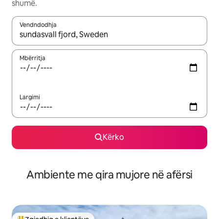
shumë.
Vendndodhja
Kur rezultatet të jenë të disponueshme, lëviz me butonat e shig
Mbërritja
Largimi
Kërko
Ambiente me qira mujore në afërsi