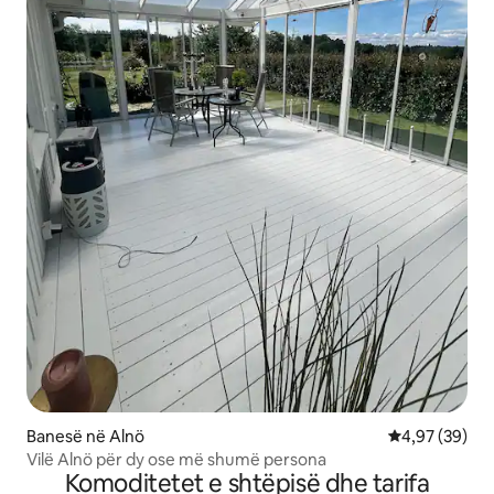
Banesë në Alnö
Vlerësimi mes
4,97 (39)
Vilë Alnö për dy ose më shumë persona
Komoditetet e shtëpisë dhe tarifa