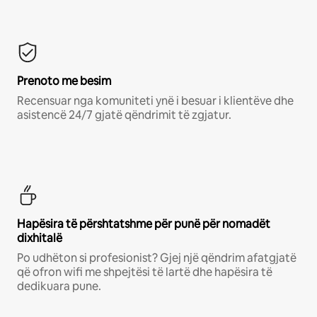
Prenoto me besim
Recensuar nga komuniteti ynë i besuar i klientëve dhe
asistencë 24/7 gjatë qëndrimit të zgjatur.
Hapësira të përshtatshme për punë për nomadët
dixhitalë
Po udhëton si profesionist? Gjej një qëndrim afatgjatë
që ofron wifi me shpejtësi të lartë dhe hapësira të
dedikuara pune.