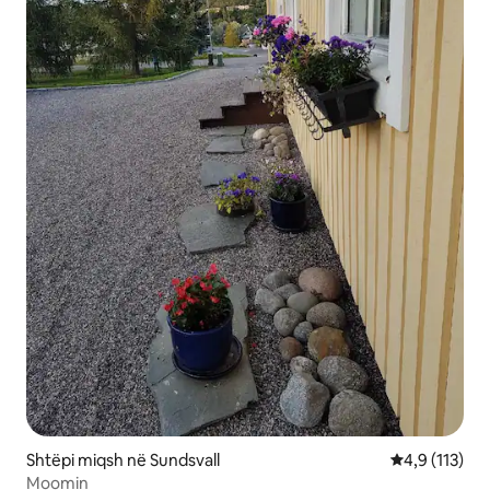
Shtëpi miqsh në Sundsvall
Vlerësimi mes
4,9 (113)
Moomin