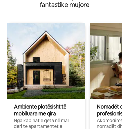
fantastike mujore
Ambiente plotësisht të
Nomadët dixh
mobiluara me qira
profesionistët
Nga kabinat e qeta në mal
Akomodime të 
deri te apartamentet e
nomadët dhe pr