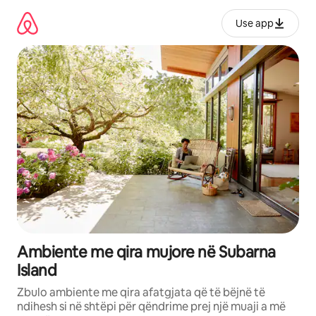
Kalo
te
Use app
përmbajtja
Ambiente me qira mujore në Subarna
Island
Zbulo ambiente me qira afatgjata që të bëjnë të
ndihesh si në shtëpi për qëndrime prej një muaji a më