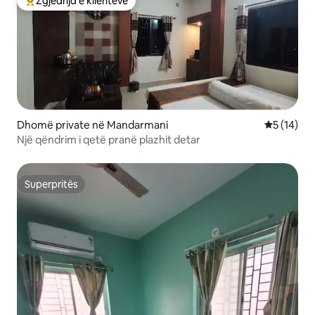
Zgjedhja e klientëve
Më të mirat e zgjedhjeve të klientëve
Dhomë private në Mandarmani
Vlerësimi 
5 (14)
Një qëndrim i qetë pranë plazhit detar
Superpritës
Superpritës