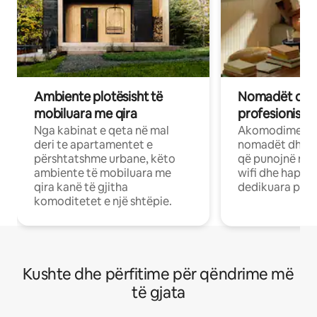
Ambiente plotësisht të
Nomadët dixh
mobiluara me qira
profesionistët
Nga kabinat e qeta në mal
Akomodime të 
deri te apartamentet e
nomadët dhe pr
përshtatshme urbane, këto
që punojnë në 
ambiente të mobiluara me
wifi dhe hapësi
qira kanë të gjitha
dedikuara pune
komoditetet e një shtëpie.
Kushte dhe përfitime për qëndrime më
të gjata