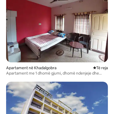
Apartament në Khadalgobra
Vendqëndrim
Të reja
Apartament me 1 dhomë gjumi, dhomë ndenjeje dhe
kuzhinë në Old Digha. 5 minuta më këmbë deri në plazh