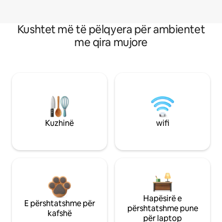
Kushtet më të pëlqyera për ambientet
me qira mujore
Kuzhinë
wifi
Hapësirë e
E përshtatshme për
përshtatshme pune
kafshë
për laptop