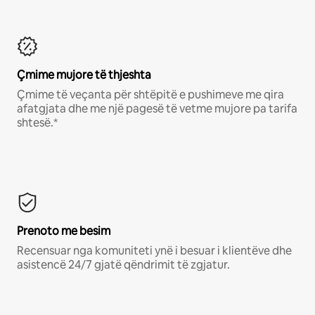
Çmime mujore të thjeshta
Çmime të veçanta për shtëpitë e pushimeve me qira
afatgjata dhe me një pagesë të vetme mujore pa tarifa
shtesë.*
Prenoto me besim
Recensuar nga komuniteti ynë i besuar i klientëve dhe
asistencë 24/7 gjatë qëndrimit të zgjatur.