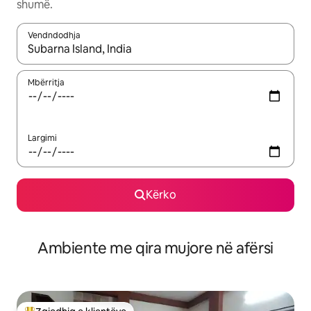
shumë.
Vendndodhja
Kur rezultatet të jenë të disponueshme, lëviz me butonat e shig
Mbërritja
Largimi
Kërko
Ambiente me qira mujore në afërsi