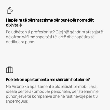
Hapësira të përshtatshme për punë për nomadët
dixhitalë
Po udhëton si profesionist? Gjej një qëndrim afatgjatë
që ofron wifi me shpejtësi të lartë dhe hapësira të
dedikuara pune.
Po kërkon apartamente me shërbim hotelerie?
Në Airbnb ka apartamente plotësisht të mobiluara,
ideale për të akomoduar personelin, për strehimin e
punonjësve të kompanive dhe në rast nevoje për t'u
shpërngulur.