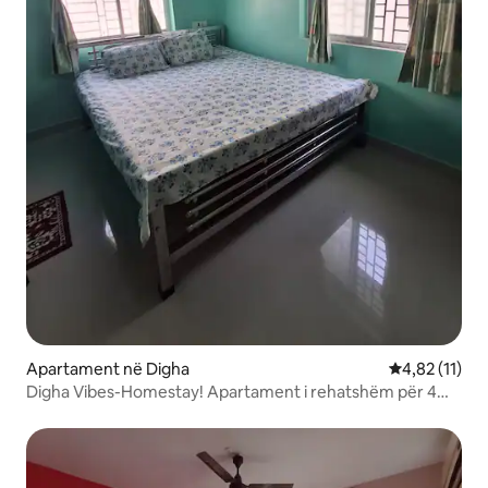
Apartament në Digha
Vlerësimi mes
4,82 (11)
Digha Vibes-Homestay! Apartament i rehatshëm për 4
persona!