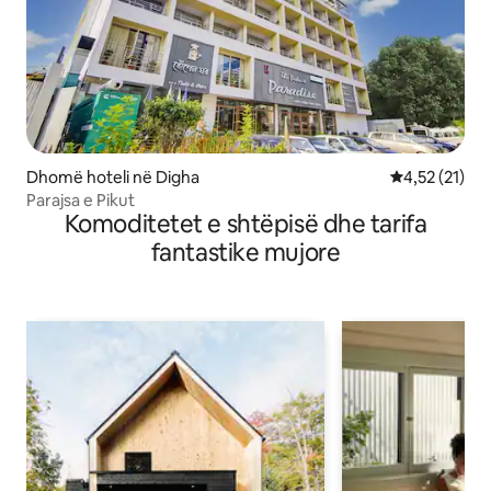
Dhomë hoteli në Digha
Vlerësimi mes
4,52 (21)
Parajsa e Pikut
Komoditetet e shtëpisë dhe tarifa
fantastike mujore