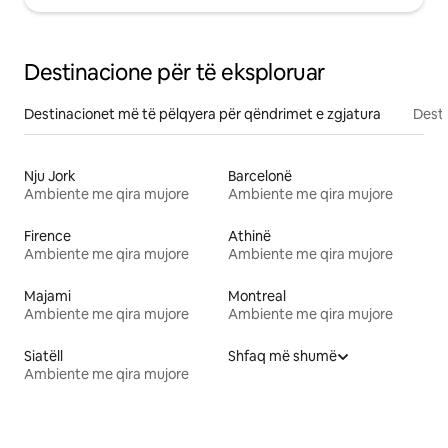
Destinacione për të eksploruar
Destinacionet më të pëlqyera për qëndrimet e zgjatura
Desti
Nju Jork
Barcelonë
Ambiente me qira mujore
Ambiente me qira mujore
Firence
Athinë
Ambiente me qira mujore
Ambiente me qira mujore
Majami
Montreal
Ambiente me qira mujore
Ambiente me qira mujore
Siatëll
Shfaq më shumë
Ambiente me qira mujore