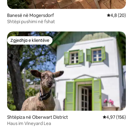
Banesë në Mogersdorf
Vlerësimi me
4,8 (20)
Shtëpi pushimi në fshat
Zgjedhja e klientëve
Zgjedhja e klientëve
Shtëpiza në Oberwart District
Vlerësimi mesa
4,97 (156)
Haus im Vineyard Lea