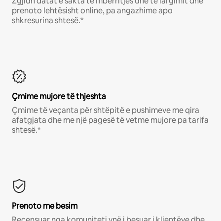
Zgjidh datat e sakta të mbërritjes dhe të largimit dhe
prenoto lehtësisht online, pa angazhime apo
shkresurina shtesë.*
Çmime mujore të thjeshta
Çmime të veçanta për shtëpitë e pushimeve me qira
afatgjata dhe me një pagesë të vetme mujore pa tarifa
shtesë.*
Prenoto me besim
Recensuar nga komuniteti ynë i besuar i klientëve dhe