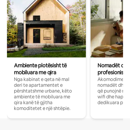
Ambiente plotësisht të
Nomadët dixh
mobiluara me qira
profesionistët
Nga kabinat e qeta në mal
Akomodime të 
deri te apartamentet e
nomadët dhe pr
përshtatshme urbane, këto
që punojnë në 
ambiente të mobiluara me
wifi dhe hapësi
qira kanë të gjitha
dedikuara pune
komoditetet e një shtëpie.