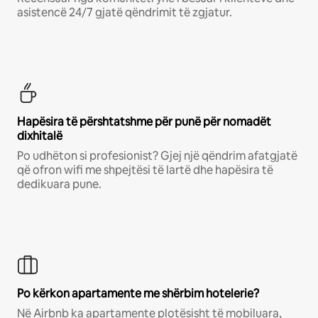
asistencë 24/7 gjatë qëndrimit të zgjatur.
Hapësira të përshtatshme për punë për nomadët
dixhitalë
Po udhëton si profesionist? Gjej një qëndrim afatgjatë
që ofron wifi me shpejtësi të lartë dhe hapësira të
dedikuara pune.
Po kërkon apartamente me shërbim hotelerie?
Në Airbnb ka apartamente plotësisht të mobiluara,