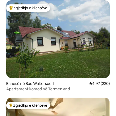
Zgjedhja e klientëve
Më të mirat e zgjedhjeve të klientëve
Banesë në Bad Waltersdorf
Vlerësimi mesa
4,97 (220)
Apartament komod në Termenland
Zgjedhja e klientëve
Më të mirat e zgjedhjeve të klientëve