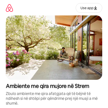
Kalo
te
Use app
përmbajtja
Ambiente me qira mujore në Strem
Zbulo ambiente me qira afatgjata që të bëjnë të
ndihesh si në shtëpi për qëndrime prej një muaji a më
shumë.