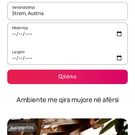
Vendndodhja
Kur rezultatet të jenë të disponueshme, lëviz me butonat e shig
Mbërritja
Largimi
Kërko
Ambiente me qira mujore në afërsi
Superpritës
Superpritës