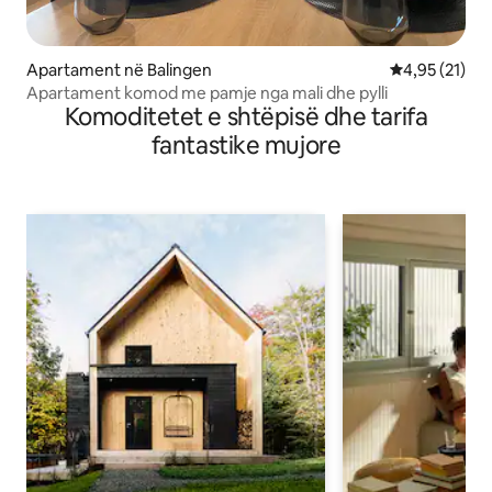
Apartament në Balingen
Vlerësimi mes
4,95 (21)
Apartament komod me pamje nga mali dhe pylli
Komoditetet e shtëpisë dhe tarifa
fantastike mujore