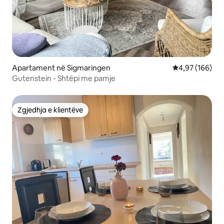
Apartament në Sigmaringen
Vlerësimi mesa
4,97 (166)
Gutenstein - Shtëpi me pamje
Zgjedhja e klientëve
Zgjedhja e klientëve