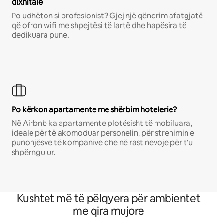
dixhitalë
Po udhëton si profesionist? Gjej një qëndrim afatgjatë
që ofron wifi me shpejtësi të lartë dhe hapësira të
dedikuara pune.
Po kërkon apartamente me shërbim hotelerie?
Në Airbnb ka apartamente plotësisht të mobiluara,
ideale për të akomoduar personelin, për strehimin e
punonjësve të kompanive dhe në rast nevoje për t'u
shpërngulur.
Kushtet më të pëlqyera për ambientet
me qira mujore