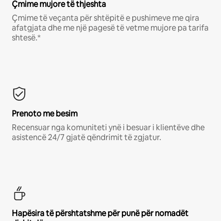
Çmime mujore të thjeshta
Çmime të veçanta për shtëpitë e pushimeve me qira
afatgjata dhe me një pagesë të vetme mujore pa tarifa
shtesë.*
Prenoto me besim
Recensuar nga komuniteti ynë i besuar i klientëve dhe
asistencë 24/7 gjatë qëndrimit të zgjatur.
Hapësira të përshtatshme për punë për nomadët