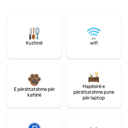
Kuzhinë
wifi
Hapësirë e
E përshtatshme për
përshtatshme pune
kafshë
për laptop