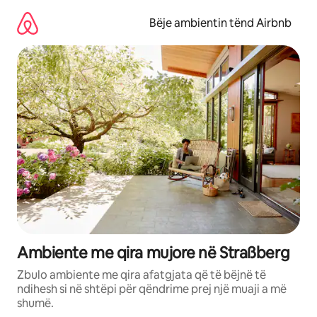
Kalo
te
Bëje ambientin tënd Airbnb
përmbajtja
Ambiente me qira mujore në Straßberg
Zbulo ambiente me qira afatgjata që të bëjnë të
ndihesh si në shtëpi për qëndrime prej një muaji a më
shumë.