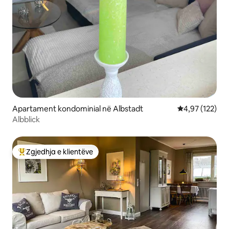
Apartament kondominial në Albstadt
Vlerësimi mesa
4,97 (122)
Albblick
Zgjedhja e klientëve
Më të mirat e zgjedhjeve të klientëve