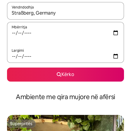
Vendndodhja
Kur rezultatet të jenë të disponueshme, lëviz me butonat e shig
Mbërritja
Largimi
Kërko
Ambiente me qira mujore në afërsi
Superpritës
Superpritës