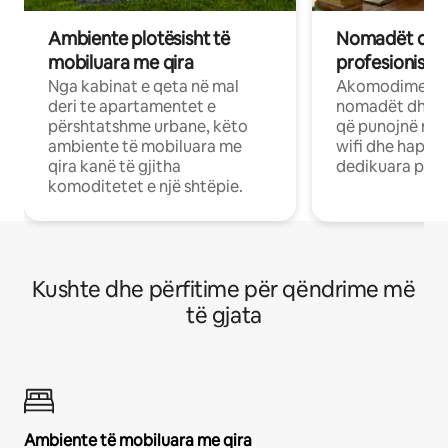
Ambiente plotësisht të
Nomadët dixh
mobiluara me qira
profesionistët
Nga kabinat e qeta në mal
Akomodime të 
deri te apartamentet e
nomadët dhe pr
përshtatshme urbane, këto
që punojnë në 
ambiente të mobiluara me
wifi dhe hapësi
qira kanë të gjitha
dedikuara pune
komoditetet e një shtëpie.
Kushte dhe përfitime për qëndrime më
të gjata
Ambiente të mobiluara me qira