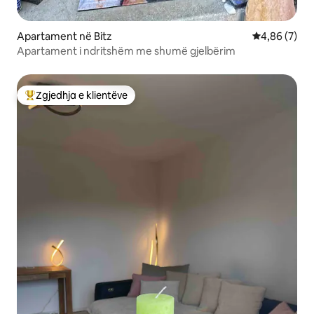
Apartament në Bitz
Vlerësimi me
4,86 (7)
Apartament i ndritshëm me shumë gjelbërim
Zgjedhja e klientëve
Më të mirat e zgjedhjeve të klientëve