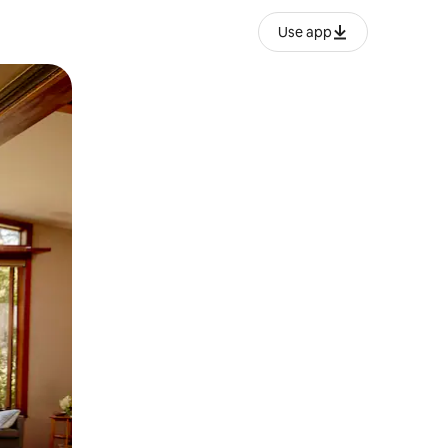
Use app
ëvizur ekranin.