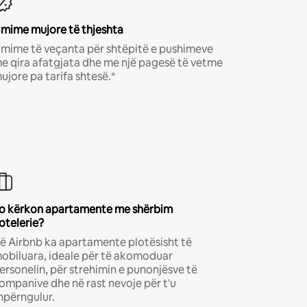
mime mujore të thjeshta
mime të veçanta për shtëpitë e pushimeve
e qira afatgjata dhe me një pagesë të vetme
ujore pa tarifa shtesë.*
o kërkon apartamente me shërbim
otelerie?
ë Airbnb ka apartamente plotësisht të
obiluara, ideale për të akomoduar
ersonelin, për strehimin e punonjësve të
ompanive dhe në rast nevoje për t'u
hpërngulur.