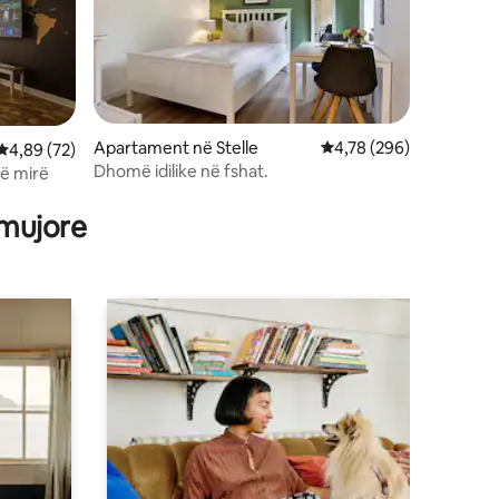
Apartament në Stelle
Vlerësimi mesatar 4,78
4,78 (296)
Vlerësimi mesatar 4,89 nga 5, 72 vlerësime
4,89 (72)
Dhomë idilike në fshat.
rë mirë
 mujore