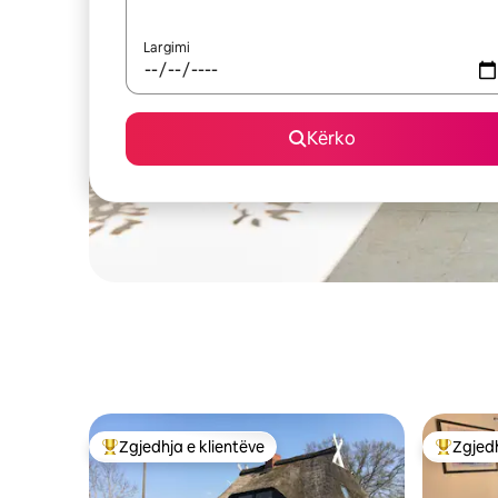
Largimi
Kërko
Zgjedhja e klientëve
Zgjedh
Më të mirat e zgjedhjeve të klientëve
Më të mi