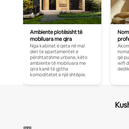
Ambiente plotësisht të
Noma
mobiluara me qira
profe
Nga kabinat e qeta në mal
Akom
deri te apartamentet e
nomad
përshtatshme urbane, këto
që pu
ambiente të mobiluara me
wifi 
qira kanë të gjitha
dedik
komoditetet e një shtëpie.
Kush