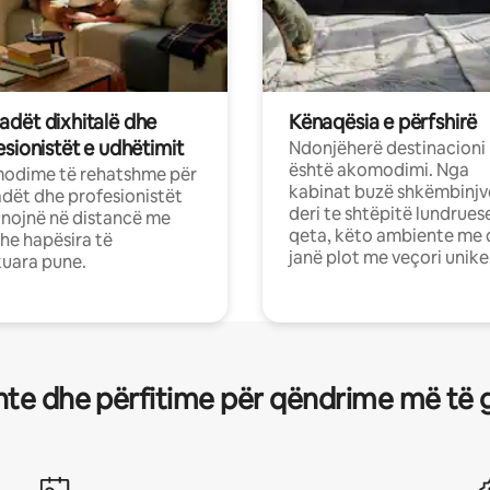
dët dixhitalë dhe
Kënaqësia e përfshirë
sionistët e udhëtimit
Ndonjëherë destinacioni
është akomodimi. Nga
odime të rehatshme për
kabinat buzë shkëmbinjv
ët dhe profesionistët
deri te shtëpitë lundrues
nojnë në distancë me
qeta, këto ambiente me 
dhe hapësira të
janë plot me veçori unike
uara pune.
te dhe përfitime për qëndrime më të 