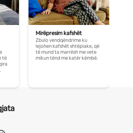
Mirëpresim kafshët
Zbulo vendqëndrime ku
lejohen kafshët shtëpiake, që
e
të mund ta marrësh me vete
e të
mikun tënd me katër këmbë.
qira
.
gjata