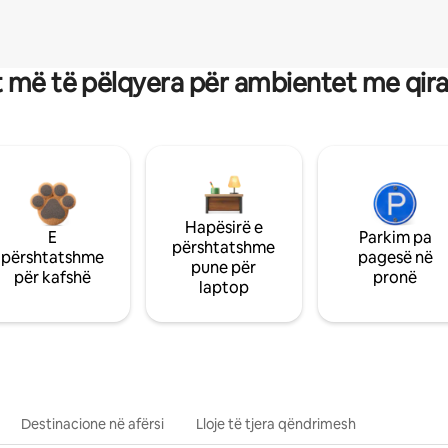
 më të pëlqyera për ambientet me qir
Hapësirë e
E
Parkim pa
përshtatshme
përshtatshme
pagesë në
pune për
për kafshë
pronë
laptop
Destinacione në afërsi
Lloje të tjera qëndrimesh