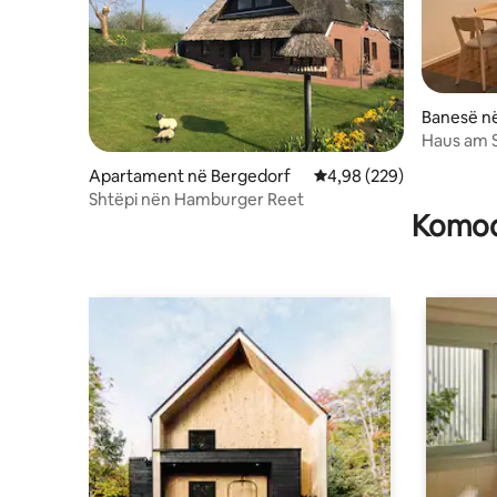
Banesë në
Haus am 
Apartament në Bergedorf
Vlerësimi mesatar 4,98 
4,98 (229)
Shtëpi nën Hamburger Reet
Komodi