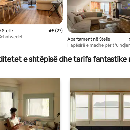
 Stelle
Vlerësimi mesatar 5 nga 5, 27 vlerësime
5 (27)
Schafwedel
Apartament në Stelle
Hapësirë e madhe për t 'u ndje
nga 5, 229 vlerësime
tetet e shtëpisë dhe tarifa fantastike