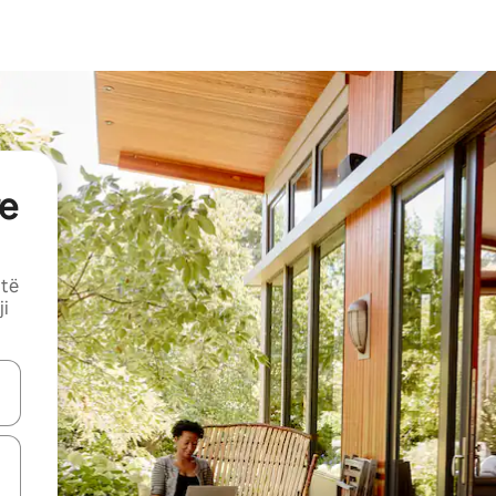
e
 të
ji
butonat e shigjetave lart e poshtë ose eksploro duke prekur ose duke l