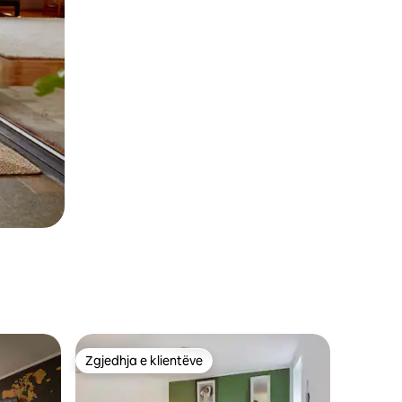
Zgjedhja e klientëve
Zgjedhja e klientëve