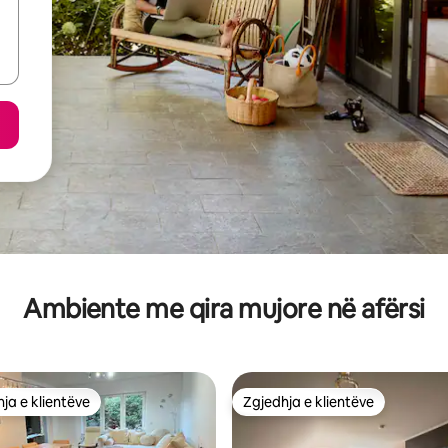
Ambiente me qira mujore në afërsi
ja e klientëve
Zgjedhja e klientëve
rat e zgjedhjeve të klientëve
Zgjedhja e klientëve