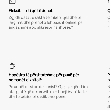
Fleksibiliteti që të duhet
Ç
Zgjidh datat e sakta të mbërritjes dhe të
Ç
largimit dhe prenoto lehtësisht online, pa
m
angazhime apo shkresurina shtesë.*
m
Hapësira të përshtatshme për punë për
P
nomadët dixhitalë
h
Po udhëton si profesionist? Gjej një qëndrim
N
afatgjatë që ofron wifi me shpejtësi të lartë
m
dhe hapësira të dedikuara pune.
p
k
s