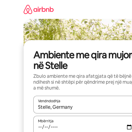
Kalo
te
përmbajtja
Ambiente me qira mujor
në Stelle
Zbulo ambiente me qira afatgjata që të bëjnë
ndihesh si në shtëpi për qëndrime prej një mua
a më shumë.
Vendndodhja
Kur rezultatet të jenë të disponueshme, lëviz me 
Mbërritja