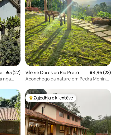
te
Vlerësimi mesatar 5 nga 5, 27 vlerësime
5 (27)
Vilë në Dores do Rio Preto
Vlerësimi mesatar 4,9
4,96 (23)
a nga
Aconchego da nature em Pedra Menina-
MG
Zgjedhja e klientëve
Më të mirat e zgjedhjeve të klientëve