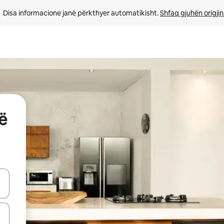
Disa informacione janë përkthyer automatikisht. 
Shfaq gjuhën origjin
ë
butonat e shigjetave lart e poshtë ose eksploro duke prekur ose duke l