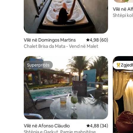
Vilë në A
Shtëpi ko
(105m²)
Vilë në Domingos Martins
Vlerësimi mesatar 4,98
4,98 (60)
Chalet Brisa da Mata - Vend në Malet
Superpritës
Zgjedh
Superpritës
Më të mi
Vilë në Afonso Cláudio
Vlerësimi mesatar 4,88
4,88 (34)
Shtëpia e Qarkut. Pamje mahnitëse,