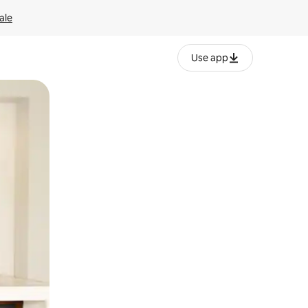
ale
Use app
ëvizur ekranin.