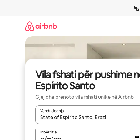
Kalo
te
përmbajtja
Vila fshati për pushime n
Espírito Santo
Gjej dhe prenoto vila fshati unike në Airbnb
Vendndodhja
Kur rezultatet të jenë të disponueshme, lëviz me 
Mbërritja