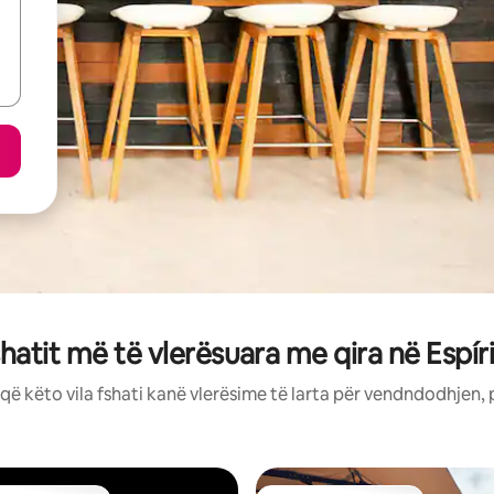
fshatit më të vlerësuara me qira në Espír
që këto vila fshati kanë vlerësime të larta për vendndodhjen, 