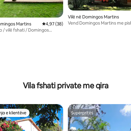
Vilë në Domingos Martins
Vend Domingos Martins me pis
omingos Martins
Vlerësimi mesatar 4,97 nga 5, 38 vlerësime
4,97 (38)
tio / vilë fshati / Domingos
 nga 5, 73 vlerësime
Vila fshati private me qira
ja e klientëve
Superpritës
rat e zgjedhjeve të klientëve
Superpritës