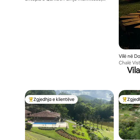
pishinë dhe skarë.
Vilë në D
Chalé Vist
Vil
5km DM
Zgjedhja e klientëve
Zgjedh
Më të mirat e zgjedhjeve të klientëve
Më të mi