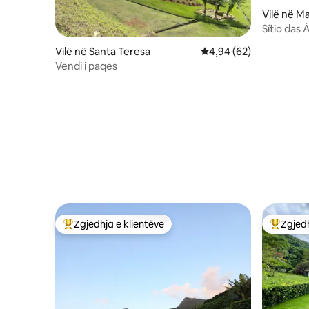
Vilë në Ma
Sítio das 
Vilë në Santa Teresa
Vlerësimi mesatar 4,94
4,94 (62)
Vendi i paqes
Zgjedhja e klientëve
Zgjedh
Më të mirat e zgjedhjeve të klientëve
Më të mi