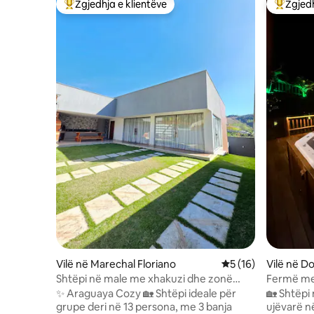
Zgjedhja e klientëve
Zgjedh
Më të mirat e zgjedhjeve të klientëve
Më të mi
Vilë në Marechal Floriano
Vlerësimi mesatar 5
5 (16)
Vilë në D
Shtëpi në male me xhakuzi dhe zonë
Fermë me 
gatimi
të kompl
✨ Araguaya Cozy 🏡 Shtëpi ideale për
🏡 Shtëpi
grupe deri në 13 persona, me 3 banja
ujëvarë në