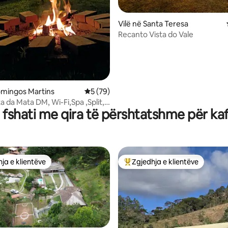
Vilë në Santa Teresa
Recanto Vista do Vale
omingos Martins
Vlerësimi mesatar 5 nga 5, 79 vlerësime
5 (79)
a da Mata DM, Wi-Fi,Spa ,Split,
a fshati me qira të përshtatshme për ka
ja e klientëve
Zgjedhja e klientëve
rat e zgjedhjeve të klientëve
Më të mirat e zgjedhjeve të kli