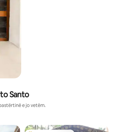
ito Santo
pastërtinë e jo vetëm.
Vilë në S