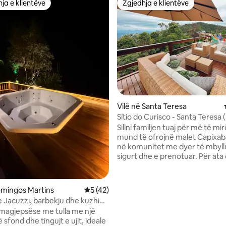
ja e klientëve
Zgjedhja e klientëve
rat e zgjedhjeve të klientëve
Zgjedhja e klientëve
Vilë në Santa Teresa
Sítio do Curisco - Santa Teresa 
Sillni familjen tuaj për më të mi
mund të ofrojnë malet Capixabas. Sh
në komunitet me dyer të mbyllu
sigurt dhe e prenotuar. Për ata që
pëlqejnë natyrën, një mjedis s
gjelbër, zogjtë dhe një tempera
këndshme. Shtëpia ofron të gjitha
 nga 5, 16 vlerësime
omingos Martins
Vlerësimi mesatar 5 nga 5, 42 vlerësime
5 (42)
komoditetet për qëndrimin të
Jacuzzi, barbekju dhe kuzhinë
gjumi me çarçafë, banjo me pe
etuar
 magjepsëse me tulla me një
dhe dush të nxehtë, kuzhinë të
 sfond dhe tingujt e ujit, ideale
enë kuzhine, televizor 60”, qasj