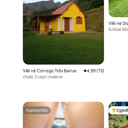
Vilë në D
Kristal Sí
Martins
Vilë në Córrego Três Barras
Vlerësimi mesatar 4,99
4,99 (73)
chale 2 cepi i maleve
Superpritës
Zgjedh
Superpritës
Më të mi