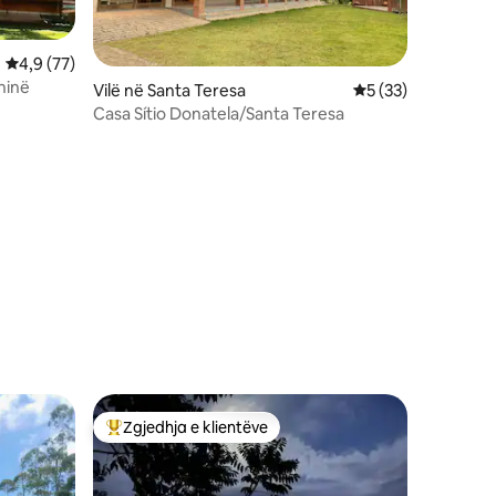
Vlerësimi mesatar 4,9 nga 5, 77 vlerësime
4,9 (77)
hinë
Vilë në Santa Teresa
Vlerësimi mesatar 
5 (33)
Casa Sítio Donatela/Santa Teresa
Zgjedhja e klientëve
Më të mirat e zgjedhjeve të klientëve