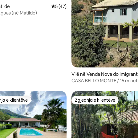
tilde
Vlerësimi mesatar 5 nga 5, 47 vlerësime
5 (47)
Águas (në Matilde)
 nga 5, 62 vlerësime
Vilë në Venda Nova do Imigran
CASA BELLO MONTE / 15 minut
Parque da Pedra Azul
ja e klientëve
Zgjedhja e klientëve
rat e zgjedhjeve të klientëve
Zgjedhja e klientëve