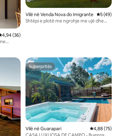
Vilë në Venda Nova do Imigrante
Vlerësimi mesatar 
5 (49)
Shtëpi e plotë me ngrohje me ujë dhe
pamje nga Pedra Azul
Vlerësimi mesatar 4,94 nga 5, 36 vlerësime
4,94 (36)
rne
Superpritës
Superpritës
Vilë në Guarapari
Vlerësimi mesatar 4,8
4,88 (75)
CASA LUXUOSA DE CAMPO - Buenos