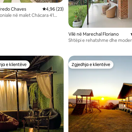
lfredo Chaves
Vlerësimi mesatar 4,96 nga 5, 23 vlerësime
4,96 (23)
loniale në malet Chácara 41
Vilë në Marechal Floriano
 nga 5, 60 vlerësime
Shtëpi e rehatshme dhe mode
malore
ja e klientëve
Zgjedhja e klientëve
rat e zgjedhjeve të klientëve
Zgjedhja e klientëve
 nga 5, 34 vlerësime