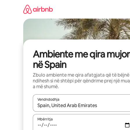
Kalo
te
përmbajtja
Ambiente me qira mujor
në Spain
Zbulo ambiente me qira afatgjata që të bëjnë
ndihesh si në shtëpi për qëndrime prej një mua
a më shumë.
Vendndodhja
Kur rezultatet të jenë të disponueshme, lëviz me 
Mbërritja