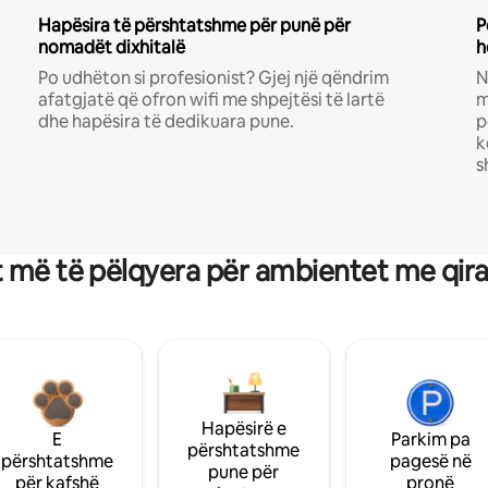
Hapësira të përshtatshme për punë për
P
nomadët dixhitalë
h
Po udhëton si profesionist? Gjej një qëndrim
N
afatgjatë që ofron wifi me shpejtësi të lartë
m
dhe hapësira të dedikuara pune.
p
k
s
 më të pëlqyera për ambientet me qir
Hapësirë e
E
Parkim pa
përshtatshme
përshtatshme
pagesë në
pune për
për kafshë
pronë