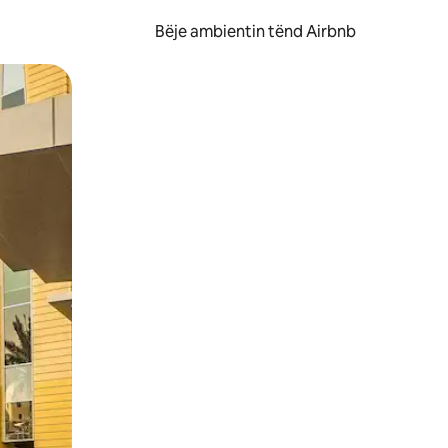
Bëje ambientin tënd Airbnb
ëvizur ekranin.