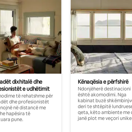
dët dixhitalë dhe
Kënaqësia e përfshirë
sionistët e udhëtimit
Ndonjëherë destinacioni
është akomodimi. Nga
odime të rehatshme për
kabinat buzë shkëmbinjv
ët dhe profesionistët
deri te shtëpitë lundrues
nojnë në distancë me
qeta, këto ambiente me 
dhe hapësira të
janë plot me veçori unike
uara pune.