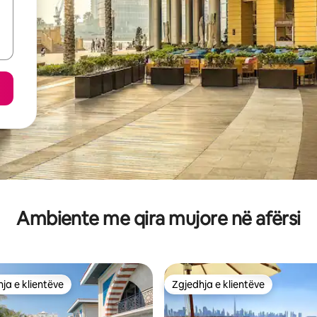
Ambiente me qira mujore në afërsi
ja e klientëve
Zgjedhja e klientëve
rat e zgjedhjeve të klientëve
Zgjedhja e klientëve