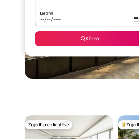
Largimi
Kërko
Zgjedhja e klientëve
Zgjedh
Zgjedhja e klientëve
Më të mi