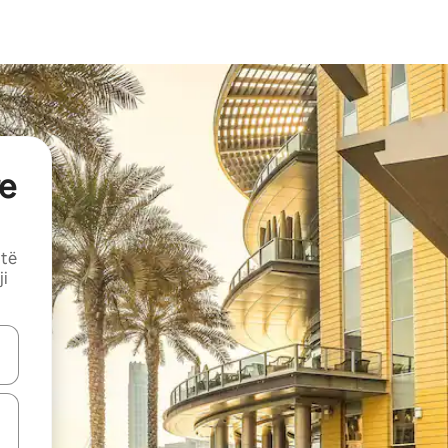
e
 të
ji
butonat e shigjetave lart e poshtë ose eksploro duke prekur ose duke l