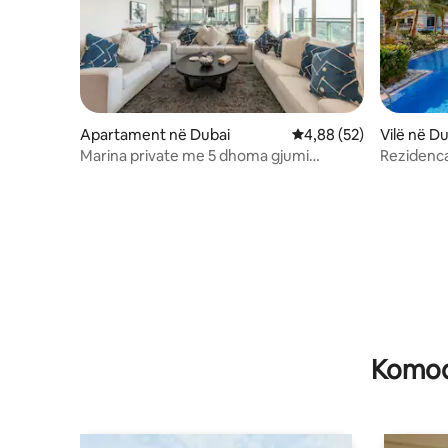
Apartament në Dubai
Vlerësimi mesatar 4,88
4,88 (52)
Vilë në D
Marina private me 5 dhoma gjumi
Rezidenc
kryesore dhe pishinë private
Saray Vil
Komodi