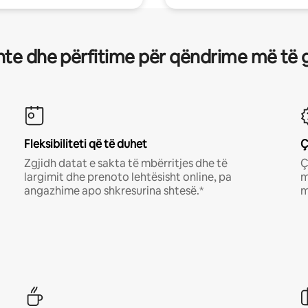
te dhe përfitime për qëndrime më të 
Fleksibiliteti që të duhet
Ç
Zgjidh datat e sakta të mbërritjes dhe të
Ç
largimit dhe prenoto lehtësisht online, pa
m
angazhime apo shkresurina shtesë.*
m