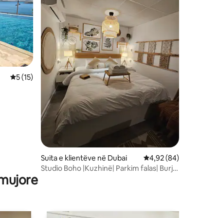
Vlerësimi mesatar 5 nga 5, 15 vlerësime
5 (15)
Suita e klientëve në Dubai
Vlerësimi mesatar 4,9
4,92 (84)
Studio Boho |Kuzhinë| Parkim falas| Burj
 mujore
Khalifa