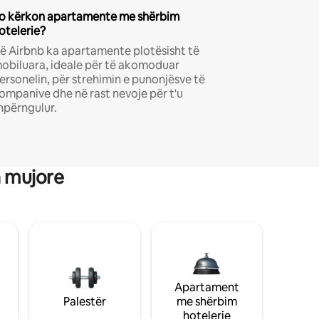
o kërkon apartamente me shërbim
otelerie?
ë Airbnb ka apartamente plotësisht të
obiluara, ideale për të akomoduar
ersonelin, për strehimin e punonjësve të
ompanive dhe në rast nevoje për t'u
hpërngulur.
a mujore
Apartament
Palestër
me shërbim
hotelerie