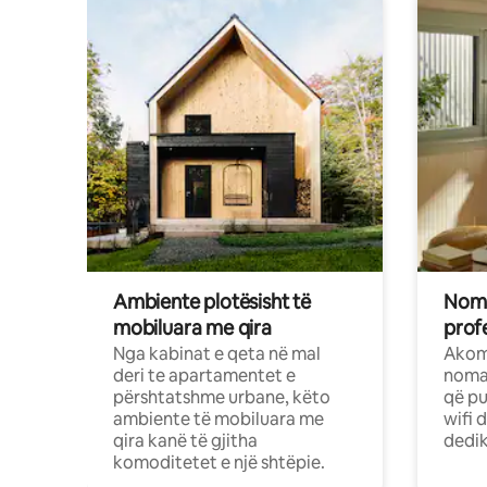
Ambiente plotësisht të
Noma
mobiluara me qira
profe
Nga kabinat e qeta në mal
Akom
deri te apartamentet e
nomad
përshtatshme urbane, këto
që pu
ambiente të mobiluara me
wifi 
qira kanë të gjitha
dedik
komoditetet e një shtëpie.