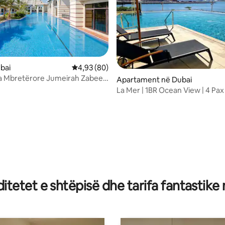
 nga 5, 52 vlerësime
ubai
Vlerësimi mesatar 4,93 nga 5, 80 vlerësime
4,93 (80)
a Mbretërore Jumeirah Zabeel
Apartament në Dubai
ë në Lagunë
La Mer | 1BR Ocean View | 4 Pax
tetet e shtëpisë dhe tarifa fantastike