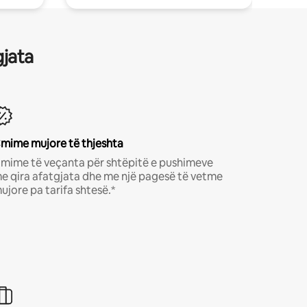
gjata
mime mujore të thjeshta
mime të veçanta për shtëpitë e pushimeve
e qira afatgjata dhe me një pagesë të vetme
ujore pa tarifa shtesë.*