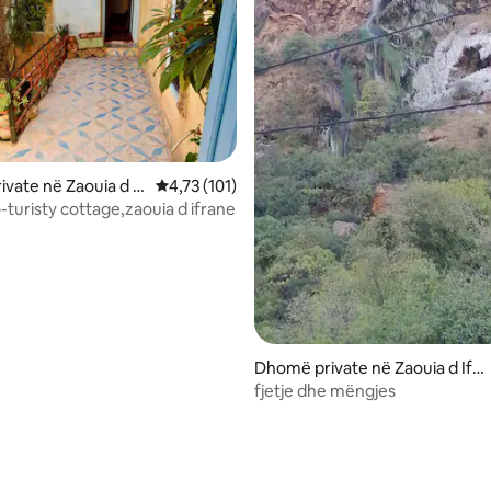
vate në Zaouia d If
Vlerësimi mesatar 4,73 nga 5, 101 vlerësime
4,73 (101)
-turisty cottage,zaouia d ifrane
 nga 5, 14 vlerësime
Dhomë private në Zaouia d Ifra
ne
fjetje dhe mëngjes