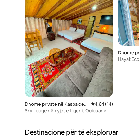
Dhomë pri
rane
Hayat Eco
Dhomë private në Kasba des
Vlerësimi mesatar 4,64
4,64 (14)
Aït Athmane
Sky Lodge nën yjet e Liqenit Ouiouane
Destinacione për të eksploruar