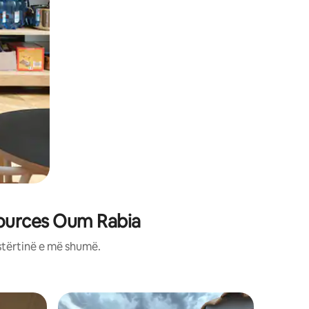
Sources Oum Rabia
stërtinë e më shumë.
Qëndrim 