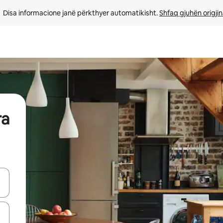
Disa informacione janë përkthyer automatikisht. 
Shfaq gjuhën origjin
ra
butonat e shigjetave lart e poshtë ose eksploro duke prekur ose duke l