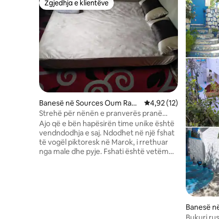
Zgjedhja e klientëve
Zgjedhja e klientëve
Banesë në Sources Oum Rabi
Vlerësimi mesatar 4,92
4,92 (12)
a
Strehë për nënën e pranverës pranë
maleve
Ajo që e bën hapësirën time unike është
vendndodhja e saj. Ndodhet në një fshat
të vogël piktoresk në Marok, i rrethuar
nga male dhe pyje. Fshati është vetëm
disa kilometra nga qyteti i Khenifra, por
mjaft larg për të siguruar qetësinë dhe
paqen që nuk gjen në qytet Ambienti im
është një banesë e vogël tradicionale
marokene, me një verandë të
brendshme dhe një tarracë me pamje
Banesë në
nga malet. Shtëpia është e dekoruar në
Bukuri rus