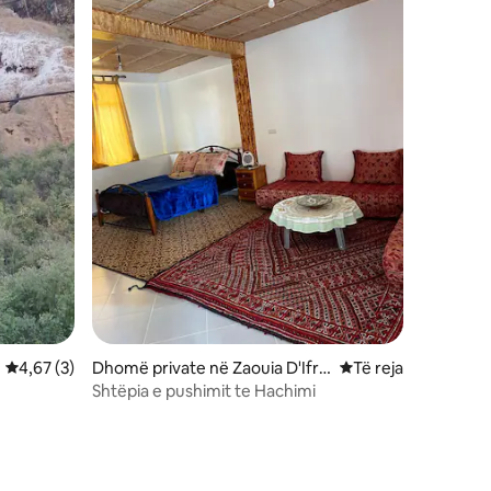
Vlerësimi mesatar 4,67 nga 5, 3 vlerësime
4,67 (3)
Dhomë private në Zaouia D'Ifra
Vendqëndrim i ri
Të reja
ne
Shtëpia e pushimit te Hachimi