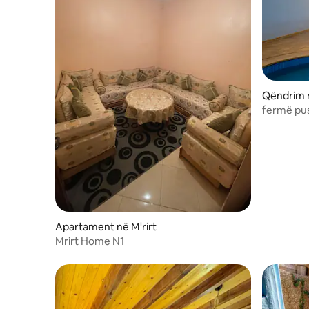
Qëndrim 
fermë pus
Apartament në M'rirt
Mrirt Home N1