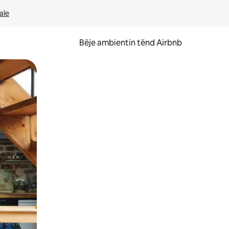
ale
Bëje ambientin tënd Airbnb
ëvizur ekranin.