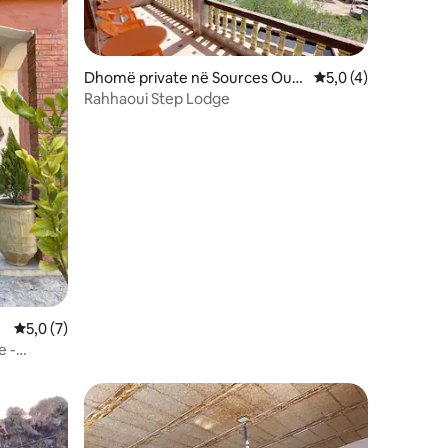
Dhomë private në Sources Oum
Vlerësimi mesatar 5
5,0 (4)
Errabia
Rahhaoui Step Lodge
Vlerësimi mesatar 5,0 nga 5, 7 vlerësime
5,0 (7)
e -