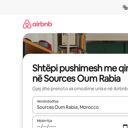
Kalo
te
përmbajtja
Shtëpi pushimesh me qi
në Sources Oum Rabia
Gjej dhe prenoto akomodime unike në Airbnb
Vendndodhja
Kur rezultatet të jenë të disponueshme, lëviz me 
Mbërritja