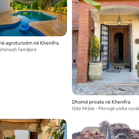
në agroturizëm në Khenifra
himesh familjare
Dhomë private në Khenifra
Gite Mrbie - Përvojë unike rural
Dhoma e gjumit 3