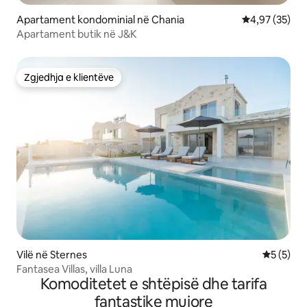
Apartament kondominial në Chania
Vlerësimi mes
4,97 (35)
Apartament butik në J&K
Zgjedhja e klientëve
Zgjedhja e klientëve
Vilë në Sternes
Vlerësimi
5 (5)
Fantasea Villas, villa Luna
Komoditetet e shtëpisë dhe tarifa
fantastike mujore