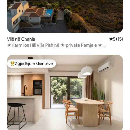
Vilë në Chania
Vlerësimi 
5 (15)
★Karmilos Hill Villa Pishinë ★ private Pamje e ★
mahnitshme
Zgjedhja e klientëve
Më të mirat e zgjedhjeve të klientëve