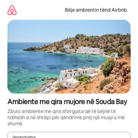
Kalo
te
Bëje ambientin tënd Airbnb
përmbajtja
Ambiente me qira mujore në Souda Bay
Zbulo ambiente me qira afatgjata që të bëjnë të
ndihesh si në shtëpi për qëndrime prej një muaji a më
shumë.
Vendndodhja