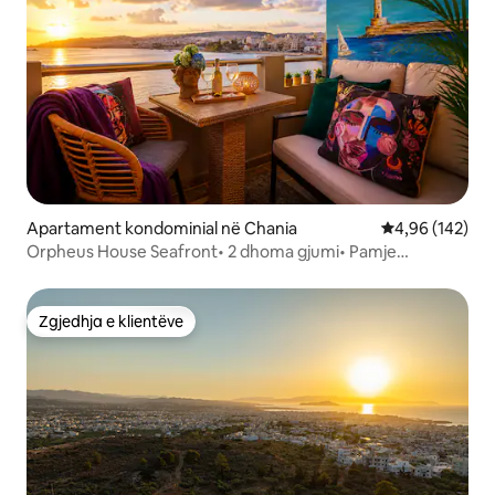
Apartament kondominial në Chania
Vlerësimi mesa
4,96 (142)
Orpheus House Seafront• 2 dhoma gjumi• Pamje
panoramike e detit
Zgjedhja e klientëve
Zgjedhja e klientëve