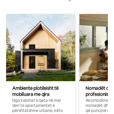
Ambiente plotësisht të
Nomadët dixh
mobiluara me qira
profesionistët
Nga kabinat e qeta në mal
Akomodime të 
deri te apartamentet e
nomadët dhe pr
përshtatshme urbane, këto
që punojnë në 