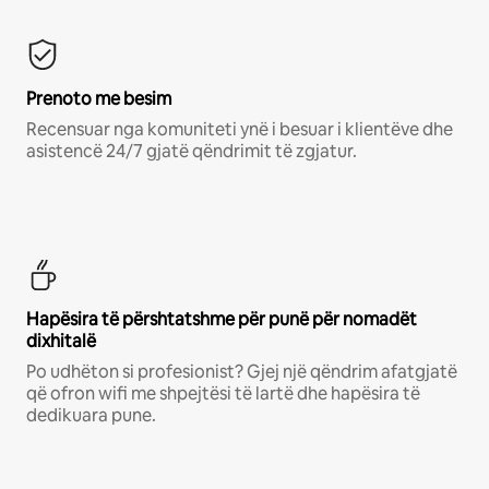
Prenoto me besim
Recensuar nga komuniteti ynë i besuar i klientëve dhe
asistencë 24/7 gjatë qëndrimit të zgjatur.
Hapësira të përshtatshme për punë për nomadët
dixhitalë
Po udhëton si profesionist? Gjej një qëndrim afatgjatë
që ofron wifi me shpejtësi të lartë dhe hapësira të
dedikuara pune.