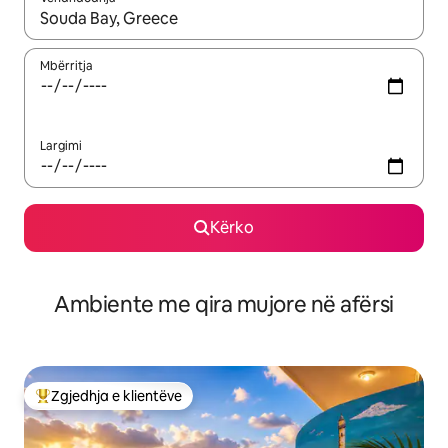
Kur rezultatet të jenë të disponueshme, lëviz me butonat e shig
Mbërritja
Largimi
Kërko
Ambiente me qira mujore në afërsi
Zgjedhja e klientëve
Më të mirat e zgjedhjeve të klientëve