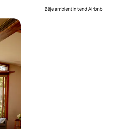
Bëje ambientin tënd Airbnb
ëvizur ekranin.