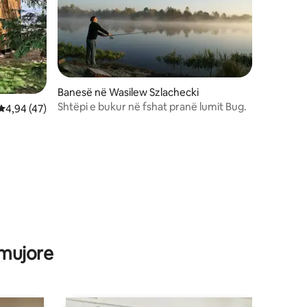
Banesë në Wasilew Szlachecki
Shtëpi e bukur në fshat pranë lumit Bug.
Vlerësimi mesatar 4,94 nga 5, 47 vlerësime
4,94 (47)
 mujore