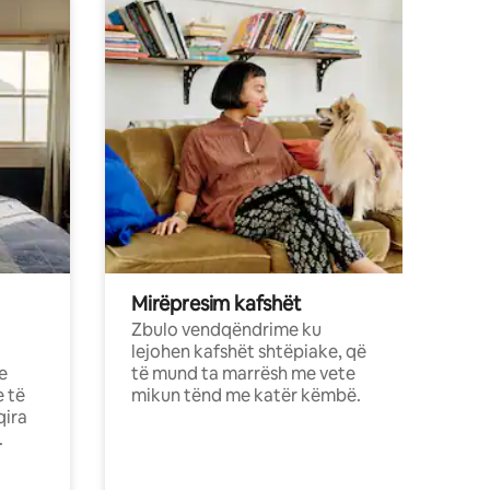
Mirëpresim kafshët
Zbulo vendqëndrime ku
lejohen kafshët shtëpiake, që
e
të mund ta marrësh me vete
e të
mikun tënd me katër këmbë.
qira
.