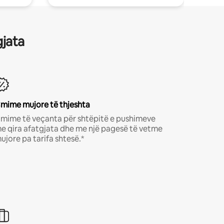
gjata
mime mujore të thjeshta
mime të veçanta për shtëpitë e pushimeve
e qira afatgjata dhe me një pagesë të vetme
ujore pa tarifa shtesë.*