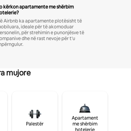
o kërkon apartamente me shërbim
otelerie?
ë Airbnb ka apartamente plotësisht të
obiluara, ideale për të akomoduar
ersonelin, për strehimin e punonjësve të
ompanive dhe në rast nevoje për t'u
hpërngulur.
ra mujore
Apartament
Palestër
me shërbim
hotelerie