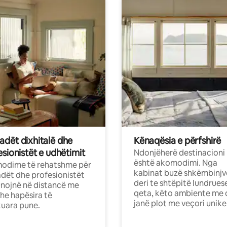
dët dixhitalë dhe
Kënaqësia e përfshirë
sionistët e udhëtimit
Ndonjëherë destinacioni
është akomodimi. Nga
odime të rehatshme për
kabinat buzë shkëmbinjv
ët dhe profesionistët
deri te shtëpitë lundrues
nojnë në distancë me
qeta, këto ambiente me 
dhe hapësira të
janë plot me veçori unike
uara pune.