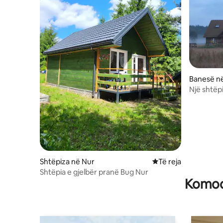
Banesë në
Një shtëpi
thellësi t
Shtëpiza në Nur
Vendqëndrim i ri
Të reja
Shtëpia e gjelbër pranë Bug Nur
Komodi