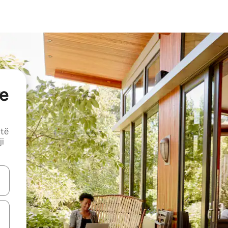
e
 të
ji
butonat e shigjetave lart e poshtë ose eksploro duke prekur ose duke l