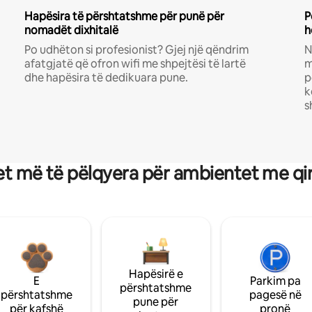
Hapësira të përshtatshme për punë për
P
nomadët dixhitalë
h
Po udhëton si profesionist? Gjej një qëndrim
N
afatgjatë që ofron wifi me shpejtësi të lartë
m
dhe hapësira të dedikuara pune.
p
k
s
t më të pëlqyera për ambientet me qi
Hapësirë e
E
Parkim pa
përshtatshme
përshtatshme
pagesë në
pune për
për kafshë
pronë