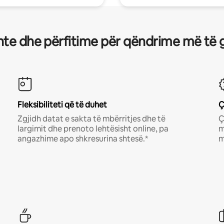
te dhe përfitime për qëndrime më të 
Fleksibiliteti që të duhet
Ç
Zgjidh datat e sakta të mbërritjes dhe të
Ç
largimit dhe prenoto lehtësisht online, pa
m
angazhime apo shkresurina shtesë.*
m