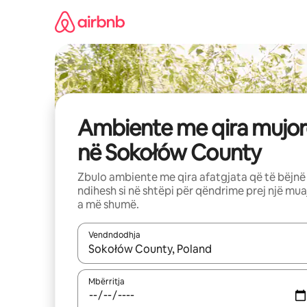
Kalo
te
përmbajtja
Ambiente me qira mujor
në Sokołów County
Zbulo ambiente me qira afatgjata që të bëjnë
ndihesh si në shtëpi për qëndrime prej një mua
a më shumë.
Vendndodhja
Kur rezultatet të jenë të disponueshme, lëviz me 
Mbërritja