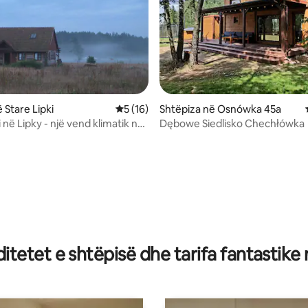
 Stare Lipki
Vlerësimi mesatar 5 nga 5, 16 vlerësime
5 (16)
Shtëpiza në Osnówka 45a
 në Lipky - një vend klimatik në
Dębowe Siedlisko Chechłówka
ë natyrës
tetet e shtëpisë dhe tarifa fantastike