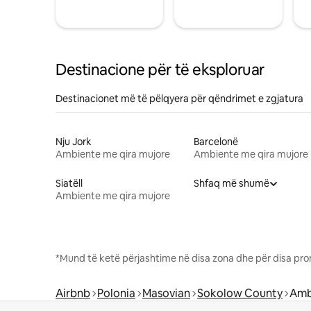
Destinacione për të eksploruar
Destinacionet më të pëlqyera për qëndrimet e zgjatura
Nju Jork
Barcelonë
Ambiente me qira mujore
Ambiente me qira mujore
Siatëll
Shfaq më shumë
Ambiente me qira mujore
*Mund të ketë përjashtime në disa zona dhe për disa pro
Airbnb
Polonia
Masovian
Sokolow County
Amb