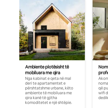
Ambiente plotësisht të
Noma
mobiluara me qira
profe
Nga kabinat e qeta në mal
Akom
deri te apartamentet e
nomad
përshtatshme urbane, këto
që pu
ambiente të mobiluara me
wifi 
qira kanë të gjitha
dedik
komoditetet e një shtëpie.